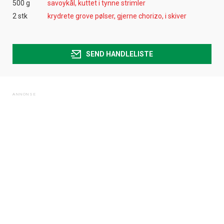
500 g
savoykål, kuttet i tynne strimler
2 stk
krydrete grove pølser, gjerne chorizo, i skiver
SEND HANDLELISTE