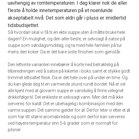
uavhengig av romtemperaturen. I dag klarer nok de aller
fleste å holde innetemperaturen på et noenlunde
akseptabelt nivå. Det som aldri går i pluss er imidlertid
tidsbudsjettet.
Så hvordan skal vi få til en ekte suppe uten å måtte bruke hele
dagen? En mulighet, og den aller beste, er selvsagt å satse på
suppe som søndagsmiddag, og ta med hele familien på tur
mens den koker. Da er det bare siste finishen som gjenstår.
Den lettvinte varianten innebærer å korte ned betraktelig på
tilberedningen ved å satse på kikerter i boks samt et stykke godt
trimmet lettsaltet flesk. Da er det hele over på under en time. Og
du kan glede deg til en varmende stund rundt bordet. Nå er vel
alle kjent med at glovarm suppe er vanskelig å finne velegnet
drikkefølge til. Det enkleste er selvsagt vann. Men det må ikke
serveres for kaldt. Det er ubehagelig i kombinasjon med den
varme suppen. Det samme gjelder for øl. Derfor leter vi etter et øl
som har litt større aromabredde og som derfor kan serveres
ved høyere temperatur enn 5-6 grader som er normalt for
pilsner.