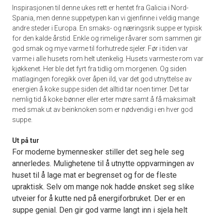
Inspirasjonen til denne ukes rett er hentet fra Galicia i Nord-
Spania, men denne suppetypen kan vi gjenfinne i veldig mange
andre steder i Europa. En smaks- og næringsrik suppe er typisk
for den kalde årstid. Enkle og rimelige råvarer som sammen gir
god smak og mye varme til forhutrede sjeler. Før i tiden var
varme i alle husets rom helt utenkelig. Husets varmeste rom var
kjøkkenet. Her ble det fyrt fra tidlig om morgenen. Og siden
matlagingen foregikk over åpen ild, var det god utnyttelse av
energien å koke suppe siden det alltid tar noen timer. Det tar
nemlig tid å koke bønner eller erter møre samt å få maksimalt
med smak ut av beinknoken som er nødvendig i en hver god
suppe.
Ut på tur
For moderne bymennesker stiller det seg hele seg
annerledes. Mulighetene til å utnytte oppvarmingen av
huset til å lage mat er begrenset og for de fleste
upraktisk. Selv om mange nok hadde ønsket seg slike
utveier for å kutte ned på energiforbruket. Der er en
suppe genial. Den gir god varme langt inn i sjela helt