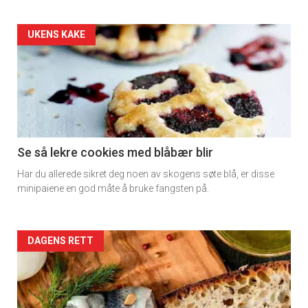
Artikler
UKENS KAKE
detail
-
section
11
Se så lekre cookies med blåbær blir
Har du allerede sikret deg noen av skogens søte blå, er disse
Dagens
minipaiene en god måte å bruke fangsten på.
rett
2
Artikler
DAGENS RETT
detail
-