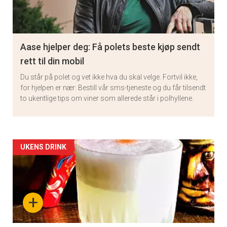
Aase hjelper deg: Få polets beste kjøp sendt
rett til din mobil
Du står på polet og vet ikke hva du skal velge. Fortvil ikke,
for hjelpen er nær: Bestill vår sms-tjeneste og du får tilsendt
to ukentlige tips om viner som allerede står i polhyllene.
Artikler
UKENS DRINK
detail
-
+
section