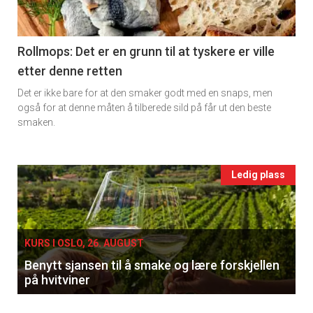
section
11
Rollmops: Det er en grunn til at tyskere er ville
etter denne retten
Ukens
Det er ikke bare for at den smaker godt med en snaps, men
vin
også for at denne måten å tilberede sild på får ut den beste
smaken.
Events
Ledig plass
single
KURS I OSLO, 26. AUGUST
Benytt sjansen til å smake og lære forskjellen
på hvitviner