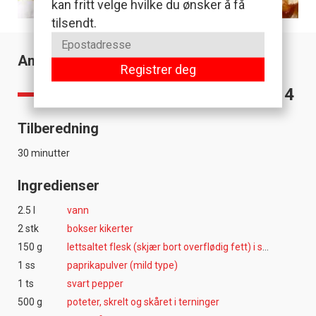
kan fritt velge hvilke du ønsker å få
tilsendt.
Antall porsjoner
Registrer deg
4
Tilberedning
30 minutter
Ingredienser
2.5 l
vann
2 stk
bokser kikerter
150 g
lettsaltet flesk (skjær bort overflødig fett) i små biter
1 ss
paprikapulver (mild type)
1 ts
svart pepper
500 g
poteter, skrelt og skåret i terninger