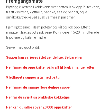
Fremgangsmåte
Bløtlegg kikertene i kaldt vann over natten. Kok opp 2 liter vann,
tilsett kikertene, kjøttbein, paprika, salt og pepper, og la
småkoke/trekke ved svak varme i et par timer.
Fjern kjøttbeinet. Tilsett poteter og kål og kok opp. Etter ti
minutter tilsettes pølseskivene. Kok videre i 15-20 minutter eller
til potene og kålen er møre.
Server med godt brød.
Supper kan varieres i det uendelige. Se bare her
Her finner du oppskrifter på kraft til bruk i mange retter
9 lettlagete supper å ta med på tur
Her finner du mange flere deilige supper
Her får du svært så praktiske kokketips
Her kan du søke i over 20 000 oppskrifter