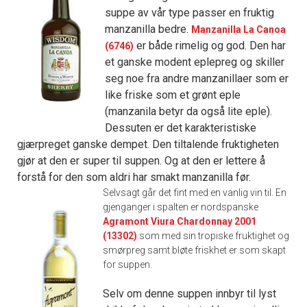
suppe av vår type passer en fruktig
manzanilla bedre.
Manzanilla La Canoa
er både rimelig og god. Den har
(6746)
et ganske modent eplepreg og skiller
seg noe fra andre manzanillaer som er
like friske som et grønt eple
(manzanila betyr da også lite eple).
Dessuten er det karakteristiske
gjærpreget ganske dempet. Den tiltalende fruktigheten
gjør at den er super til suppen. Og at den er lettere å
forstå for den som aldri har smakt manzanilla før.
Selvsagt går det fint med en vanlig vin til. En
gjenganger i spalten er nordspanske
Agramont Viura Chardonnay 2001
(13302)
som med sin tropiske fruktighet og
smørpreg samt bløte friskhet er som skapt
for suppen.
Selv om denne suppen innbyr til lyst