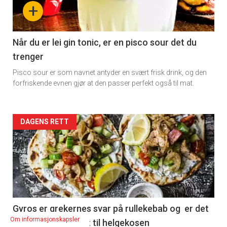
+
Når du er lei gin tonic, er en pisco sour det du
trenger
Pisco sour er som navnet antyder en svært frisk drink, og den
forfriskende evnen gjør at den passer perfekt også til mat.
Forsiden
DAGENS RETT
akkurat
nå
-
2
Gyros er grekernes svar på rullekebab og er det
Om informasjonskapsler
perfekte tilskuddet til helgekosen