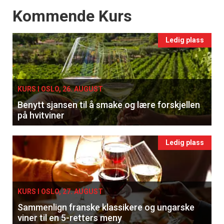
Events
Kommende Kurs
Ledig plass
KURS I OSLO, 26. AUGUST
Benytt sjansen til å smake og lære forskjellen
på hvitviner
Ledig plass
KURS I OSLO, 27. AUGUST
Sammenlign franske klassikere og ungarske
viner til en 5-retters meny