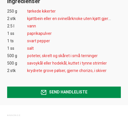
Ingredienser
250 g
tørkede kikerter
2 stk
kjøttbein eller en svinelårknoke uten kjøtt gjerne fra skinke
2.5 l
vann
1 ss
paprikapulver
1 ts
svart pepper
1 ss
salt
500 g
poteter, skrelt og skåret i små terninger
500 g
savoykål eller hodekål, kuttet i tynne strimler
2 stk
krydrete grove pølser, gjerne chorizo, i skiver
SEND HANDLELISTE