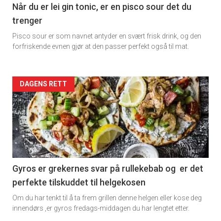
11
Når du er lei gin tonic, er en pisco sour det du
trenger
Pisco sour er som navnet antyder en svært frisk drink, og den
forfriskende evnen gjør at den passer perfekt også til mat.
Artikler
DAGENS RETT
detail
-
section
11
Gyros er grekernes svar på rullekebab og er det
perfekte tilskuddet til helgekosen
Dagens
Om du har tenkt til å ta frem grillen denne helgen eller kose deg
rett
innendørs ,er gyros fredags-middagen du har lengtet etter.