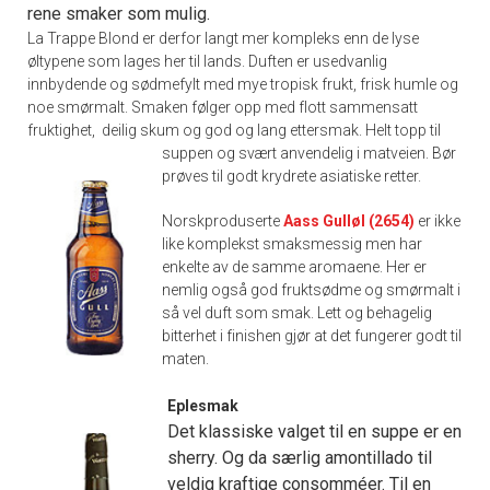
rene smaker som mulig.
La Trappe Blond er derfor langt mer kompleks enn de lyse
øltypene som lages her til lands. Duften er usedvanlig
innbydende og sødmefylt med mye tropisk frukt, frisk humle og
noe smørmalt. Smaken følger opp med flott sammensatt
fruktighet, deilig skum og god og lang ettersmak.
Helt topp til
suppen og svært anvendelig i matveien. Bør
prøves til godt krydrete asiatiske retter.
Norskproduserte
Aass Gulløl (2654)
er ikke
like komplekst smaksmessig men har
enkelte av de samme aromaene. Her er
nemlig også god fruktsødme og smørmalt i
så vel duft som smak.
Lett og behagelig
bitterhet i finishen gjør at det fungerer godt til
maten.
Eplesmak
Det klassiske valget til en suppe er en
sherry. Og da særlig amontillado til
veldig kraftige consomméer. Til en