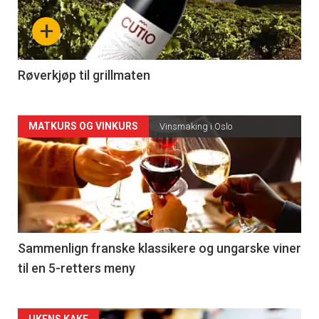
nå
+
-
4
Røverkjøp til grillmaten
Forsiden
MATKURS OG VINKURS
Vinsmaking i Oslo
akkurat
nå
-
5
Sammenlign franske klassikere og ungarske viner
til en 5-retters meny
UKENS KAKE