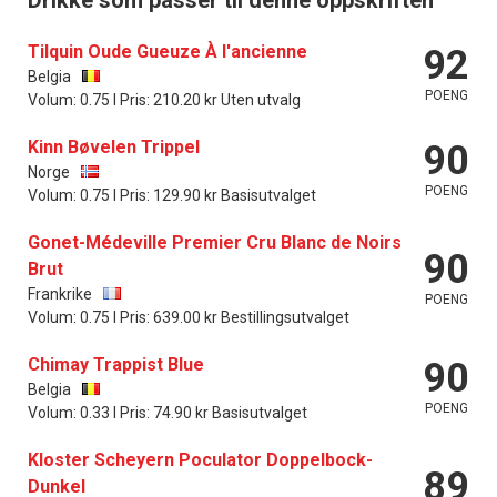
Tilquin Oude Gueuze À l'ancienne
92
Belgia
POENG
Volum: 0.75 l Pris: 210.20 kr Uten utvalg
Kinn Bøvelen Trippel
90
Norge
POENG
Volum: 0.75 l Pris: 129.90 kr Basisutvalget
Gonet-Médeville Premier Cru Blanc de Noirs
90
Brut
Frankrike
POENG
Volum: 0.75 l Pris: 639.00 kr Bestillingsutvalget
Chimay Trappist Blue
90
Belgia
POENG
Volum: 0.33 l Pris: 74.90 kr Basisutvalget
Kloster Scheyern Poculator Doppelbock-
89
Dunkel