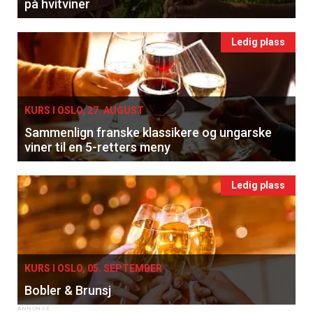
på hvitviner
Ledig plass
KURS I OSLO, 27. AUGUST
Sammenlign franske klassikere og ungarske
viner til en 5-retters meny
Ledig plass
KURS I OSLO, 05. SEPTEMBER
Bobler & Brunsj