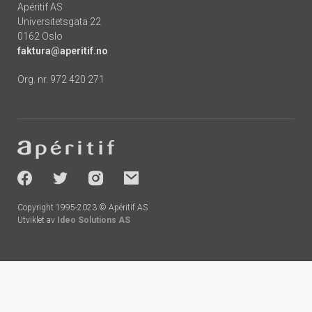
Apéritif AS
Universitetsgata 22
0162 Oslo
faktura@aperitif.no
Org. nr. 972 420 271
Footer
-
socials
Copyright 1995-2023 © Apéritif AS
Utviklet av
Ideo Solutions AS