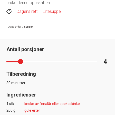
bruke denne oppskriften.
Dagens rett
Ertesuppe
Oppskrifter
/
Supper
Antall porsjoner
4
Tilberedning
30 minutter
Ingredienser
1 stk
knoke av fenalår eller spekeskinke
200 g
gule erter