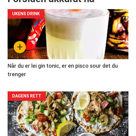
UKENS DRINK
+
Når du er lei gin tonic, er en pisco sour det du
trenger
Forsiden
DAGENS RETT
akkurat
nå
-