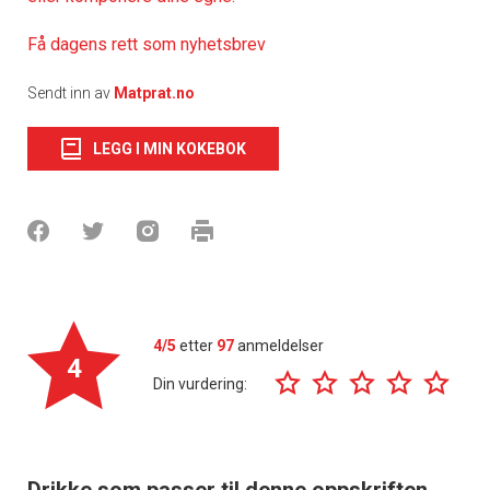
Få dagens rett som nyhetsbrev
Sendt inn av
Matprat.no
LEGG I MIN KOKEBOK
4/5
etter
97
anmeldelser
4
Din vurdering:
Drikke som passer til denne oppskriften