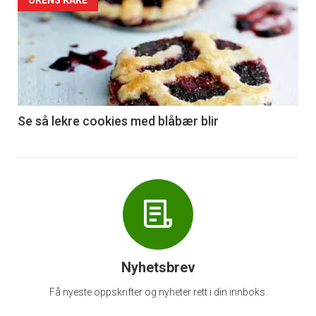
Forsiden
akkurat
nå
-
6
Se så lekre cookies med blåbær blir
Nyhetsbrev
Få nyeste oppskrifter og nyheter rett i din innboks.