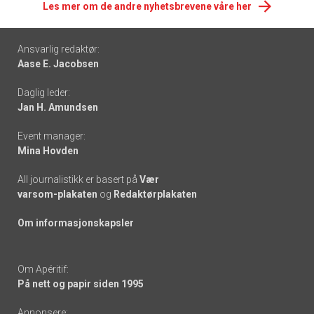
Les mer om de andre nyhetsbrevene våre her
Footer
Ansvarlig redaktør:
Aase E. Jacobsen
-
Daglig leder:
links
Jan H. Amundsen
Event manager:
Mina Hovden
All journalistikk er basert på
Vær
varsom-plakaten
og
Redaktørplakaten
Om informasjonskapsler
Om Apéritif:
På nett og papir siden 1995
Annonsere: