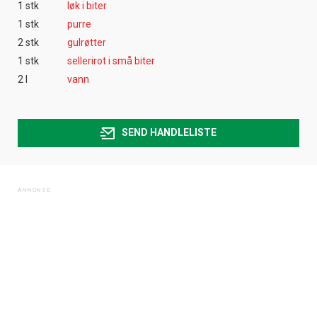
1 stk
løk i biter
1 stk
purre
2 stk
gulrøtter
1 stk
sellerirot i små biter
2 l
vann
SEND HANDLELISTE