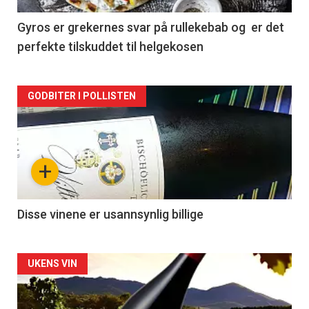
2
Gyros er grekernes svar på rullekebab og er det
perfekte tilskuddet til helgekosen
Forsiden
GODBITER I POLLISTEN
akkurat
nå
+
-
3
Disse vinene er usannsynlig billige
Forsiden
UKENS VIN
akkurat