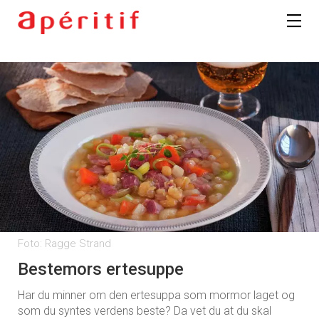
Foto: Ragge Strand
Bestemors ertesuppe
Har du minner om den ertesuppa som mormor laget og
som du syntes verdens beste? Da vet du at du skal