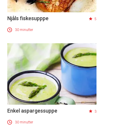
Njåls fiskesupppe
5
30 minutter
Enkel aspargessuppe
3
30 minutter