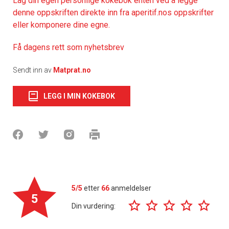
Lag din egen personlige kokebok enten ved å legge
denne oppskriften direkte inn fra aperitif.nos oppskrifter
eller komponere dine egne.
Få dagens rett som nyhetsbrev
Sendt inn av
Matprat.no
LEGG I MIN KOKEBOK
5/5
etter
66
anmeldelser
5
Din vurdering: