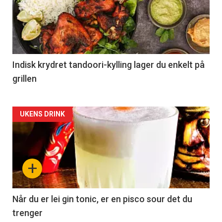
Indisk krydret tandoori-kylling lager du enkelt på
grillen
Forsiden
UKENS DRINK
akkurat
nå
+
-
2
Når du er lei gin tonic, er en pisco sour det du
trenger