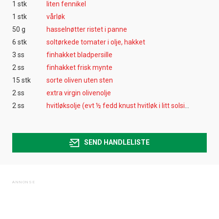
1 stk
liten fennikel
1 stk
vårløk
50 g
hasselnøtter ristet i panne
6 stk
soltørkede tomater i olje, hakket
3 ss
finhakket bladpersille
2 ss
finhakket frisk mynte
15 stk
sorte oliven uten sten
2 ss
extra virgin olivenolje
2 ss
hvitløksolje (evt ½ fedd knust hvitløk i litt solsikkeolje)
SEND HANDLELISTE