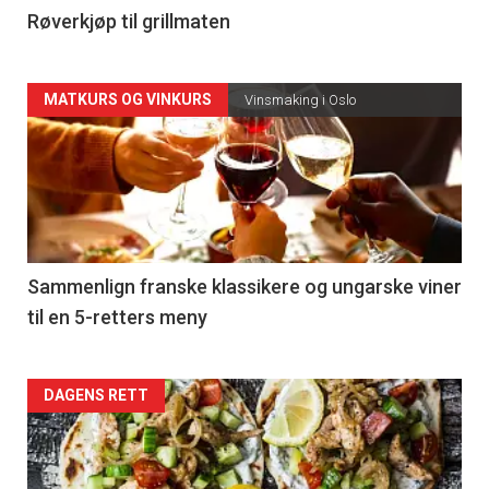
4
Røverkjøp til grillmaten
Forsiden
MATKURS OG VINKURS
Vinsmaking i Oslo
akkurat
nå
-
5
Sammenlign franske klassikere og ungarske viner
til en 5-retters meny
Forsiden
DAGENS RETT
akkurat