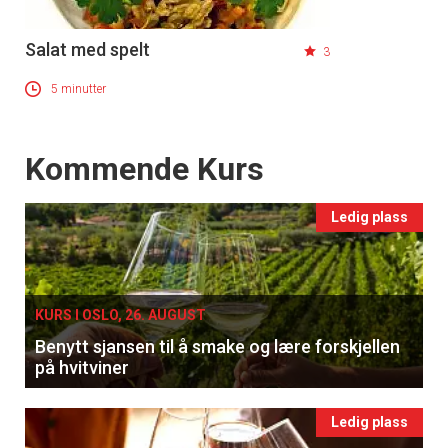
Registrer deg
Salat med spelt
3
5 minutter
Events
Kommende Kurs
Ledig plass
KURS I OSLO, 26. AUGUST
Benytt sjansen til å smake og lære forskjellen
på hvitviner
Ledig plass