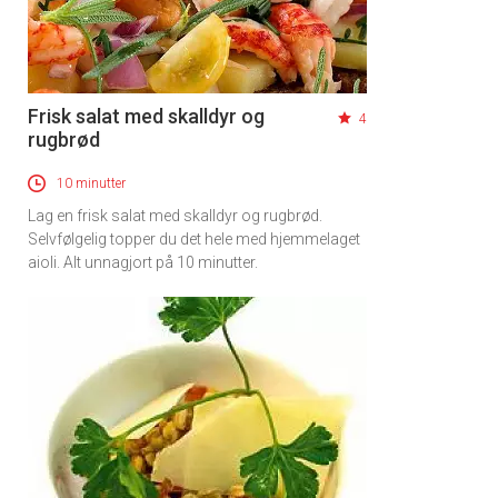
Frisk salat med skalldyr og
4
rugbrød
10 minutter
Lag en frisk salat med skalldyr og rugbrød.
Selvfølgelig topper du det hele med hjemmelaget
×
aioli. Alt unnagjort på 10 minutter.
Få ukentlige nyhetsbrev fra
Apéritif
Vi tilbyr flere ukentlige nyhetsbrev. Du
kan fritt velge hvilke du ønsker å få
tilsendt.