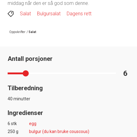
middag når den er så god som denne.
Salat
Bulgursalat
Dagens rett
Oppskrifter
/
Salat
Antall porsjoner
6
Tilberedning
40 minutter
Ingredienser
6 stk
egg
250 g
bulgur (du kan bruke couscous)