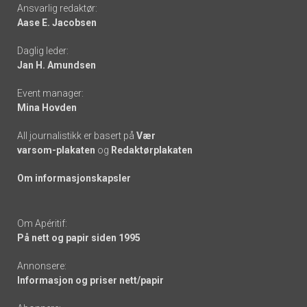
Footer
Ansvarlig redaktør:
Aase E. Jacobsen
-
Daglig leder:
links
Jan H. Amundsen
Event manager:
Mina Hovden
All journalistikk er basert på
Vær
varsom-plakaten
og
Redaktørplakaten
Om informasjonskapsler
Om Apéritif:
På nett og papir siden 1995
Annonsere:
Informasjon og priser nett/papir