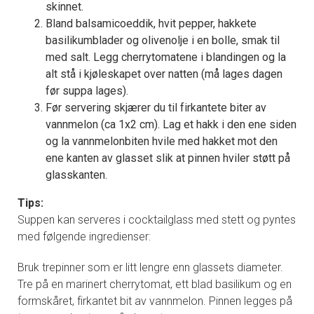
skinnet.
Bland balsamicoeddik, hvit pepper, hakkete
basilikumblader og olivenolje i en bolle, smak til
med salt. Legg cherrytomatene i blandingen og la
alt stå i kjøleskapet over natten (må lages dagen
før suppa lages).
Før servering skjærer du til firkantete biter av
vannmelon (ca 1x2 cm). Lag et hakk i den ene siden
og la vannmelonbiten hvile med hakket mot den
ene kanten av glasset slik at pinnen hviler støtt på
glasskanten.
Tips:
Suppen kan serveres i cocktailglass med stett og pyntes
med følgende ingredienser:
Bruk trepinner som er litt lengre enn glassets diameter.
Tre på en marinert cherrytomat, ett blad basilikum og en
formskåret, firkantet bit av vannmelon. Pinnen legges på