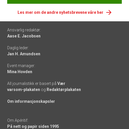
Les mer om de andre nyhetsbrevene våre her
Footer
Ansvarlig redaktør:
Aase E. Jacobsen
-
Daglig leder:
links
Jan H. Amundsen
Event manager:
Mina Hovden
All journalistikk er basert på
Vær
varsom-plakaten
og
Redaktørplakaten
Om informasjonskapsler
Om Apéritif:
På nett og papir siden 1995