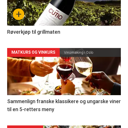
nå
+
-
4
Røverkjøp til grillmaten
Forsiden
MATKURS OG VINKURS
Vinsmaking i Oslo
akkurat
nå
-
5
Sammenlign franske klassikere og ungarske viner
til en 5-retters meny