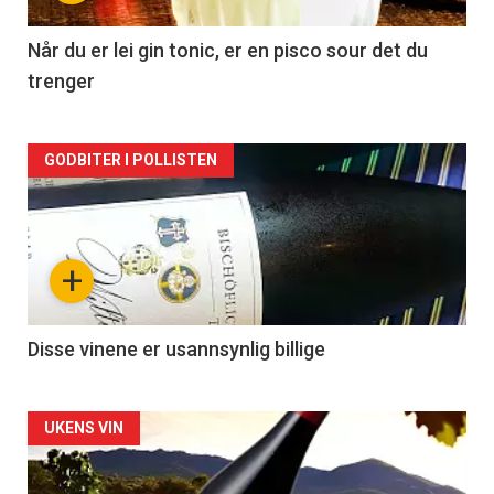
-
2
Når du er lei gin tonic, er en pisco sour det du
trenger
Forsiden
GODBITER I POLLISTEN
akkurat
nå
+
-
3
Disse vinene er usannsynlig billige
Forsiden
UKENS VIN
akkurat