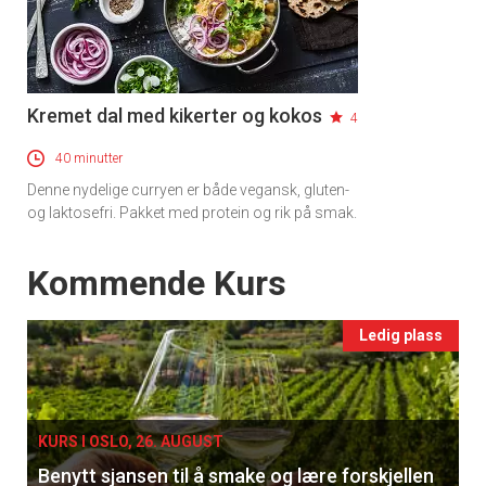
Kremet dal med kikerter og kokos
4
40 minutter
Denne nydelige curryen er både vegansk, gluten-
og laktosefri. Pakket med protein og rik på smak.
Events
Kommende Kurs
Ledig plass
KURS I OSLO, 26. AUGUST
Benytt sjansen til å smake og lære forskjellen