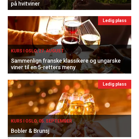
på hvitviner
Ledig plass
KURS I OSLO, 27. AUGUST
Sammenlign franske klassikere og ungarske
viner til en 5-retters meny
Ledig plass
KURS I OSLO, 05. SEPTEMBER
Bobler & Brunsj