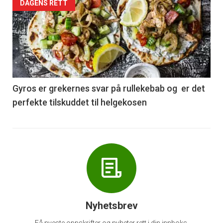
Forsiden
DAGENS RETT
akkurat
nå
-
6
Gyros er grekernes svar på rullekebab og er det
perfekte tilskuddet til helgekosen
Nyhetsbrev
Få nyeste oppskrifter og nyheter rett i din innboks.