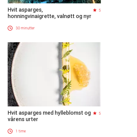
Hvit asparges,
5
honningvinaigrette, valnøtt og nyr
30 minutter
Hvit asparges med hylleblomst og
5
vårens urter
1 time