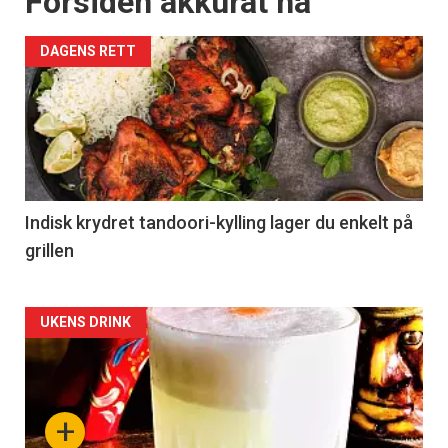
Forsiden akkurat nå
DAGENS RETT
Indisk krydret tandoori-kylling lager du enkelt på
grillen
Forsiden
UKENS DRINK
akkurat
nå
+