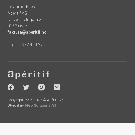
Fakturaadresse:
Apéritif AS
Universitetsgata 22
0162 Oslo
faktura@aperitif.no
Org. nr. 972 420 271
Footer
-
socials
Copyright 1995-2023 © Apéritif AS
Utviklet av
Ideo Solutions AS