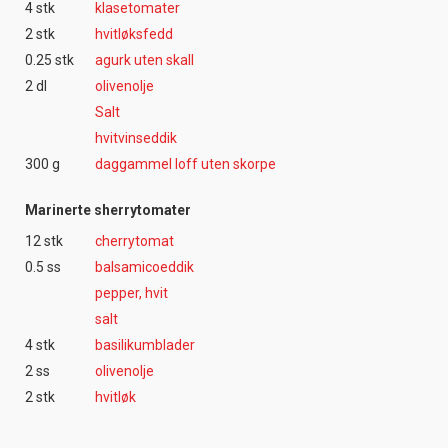
4 stk
klasetomater
2 stk
hvitløksfedd
0.25 stk
agurk uten skall
2 dl
olivenolje
Salt
hvitvinseddik
300 g
daggammel loff uten skorpe
Marinerte sherrytomater
12 stk
cherrytomat
0.5 ss
balsamicoeddik
pepper, hvit
salt
4 stk
basilikumblader
2 ss
olivenolje
2 stk
hvitløk