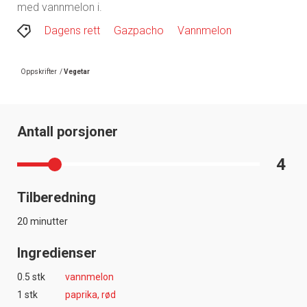
med vannmelon i.
Dagens rett
Gazpacho
Vannmelon
Oppskrifter
/
Vegetar
Antall porsjoner
4
Tilberedning
20 minutter
Ingredienser
0.5 stk
vannmelon
1 stk
paprika, rød