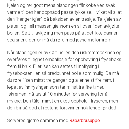
kjelen og rør godt mens blandingen får koke ved svak
varme til den har oppnådd passe tykkelse. Hvilket vil si at
den "henger igjen" på baksiden av en treskje. Ta kjelen av
platen og hell massen gjennom en sil over i den avkjølte
bollen. Sett til avkjøling men pass på at det ikke danner
seg snerk, derfor må du røre med jevne mellomrom.
Når blandingen er avkjølt, helles den i iskremmaskinen og
overføres til egnet emballasje for oppbevring i fryseboks
frem til bruk. Eller isen kan settes til innfrysing i
fryseboksen i en så bredbunnet bolle som mulig. Da må
du røre i isen minst tre ganger, og aller helst fire-fem, i
løpet av innfrysingen som tar minst tre-fire timer.
Iskremen må tas ut 10 minutter før servering for å
mykne. Den tåler minst en ukes opphold i fryseren, men
den blir så god at restene forsvinner nok lenge før det!
Serveres gjerne sammen med
Rabarbrasuppe