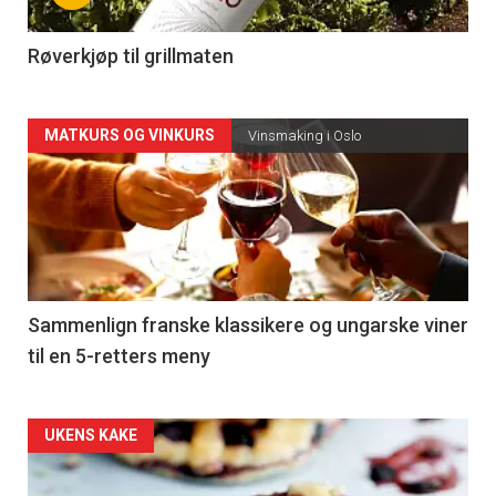
-
4
Røverkjøp til grillmaten
Forsiden
MATKURS OG VINKURS
Vinsmaking i Oslo
akkurat
nå
-
5
Sammenlign franske klassikere og ungarske viner
til en 5-retters meny
Forsiden
UKENS KAKE
akkurat