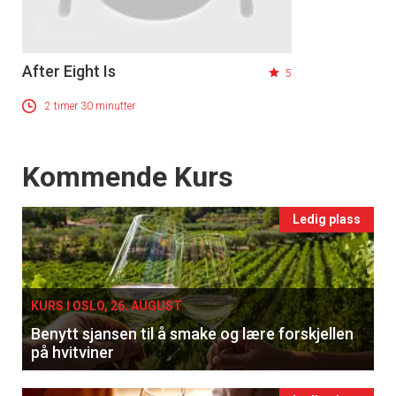
Registrer deg
After Eight Is
5
2 timer 30 minutter
Events
Kommende Kurs
Ledig plass
KURS I OSLO, 26. AUGUST
Benytt sjansen til å smake og lære forskjellen
på hvitviner