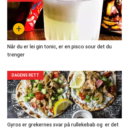
+
Når du er lei gin tonic, er en pisco sour det du
trenger
Forsiden
DAGENS RETT
akkurat
nå
-
2
Gyros er grekernes svar på rullekebab og er det