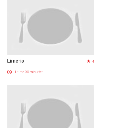
Lime-is
4
×
1 time 30 minutter
Få ukentlige nyhetsbrev fra
Apéritif
Vi tilbyr flere ukentlige nyhetsbrev. Du
kan fritt velge hvilke du ønsker å få
tilsendt.