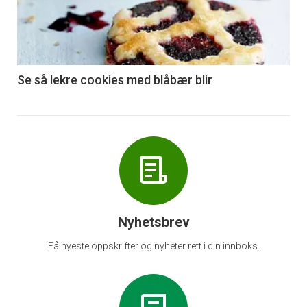
nå
-
6
Se så lekre cookies med blåbær blir
Nyhetsbrev
Få nyeste oppskrifter og nyheter rett i din innboks.