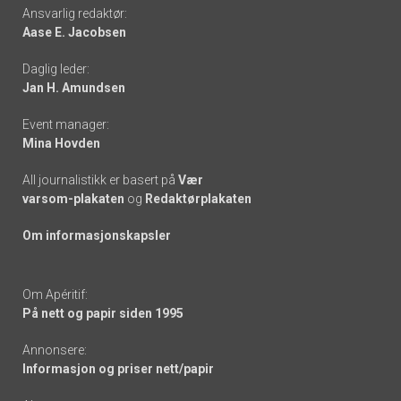
Footer
Ansvarlig redaktør:
Aase E. Jacobsen
-
Daglig leder:
links
Jan H. Amundsen
Event manager:
Mina Hovden
All journalistikk er basert på
Vær
varsom-plakaten
og
Redaktørplakaten
Om informasjonskapsler
Om Apéritif:
På nett og papir siden 1995
Annonsere:
Informasjon og priser nett/papir