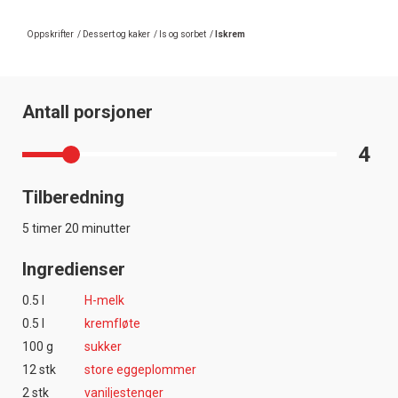
Oppskrifter
/
Dessert og kaker
/
Is og sorbet
/
Iskrem
Antall porsjoner
4
Tilberedning
5 timer 20 minutter
Ingredienser
0.5 l
H-melk
0.5 l
kremfløte
100 g
sukker
12 stk
store eggeplommer
2 stk
vaniljestenger