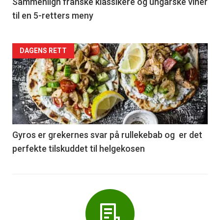
5
Sammenlign franske klassikere og ungarske viner
til en 5-retters meny
Forsiden
DAGENS RETT
akkurat
nå
-
6
Gyros er grekernes svar på rullekebab og er det
perfekte tilskuddet til helgekosen