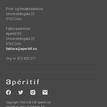
Post- og besøksadresse:
Universitetsgata 22
0162 Oslo
Fakturaadresse:
Apéritif AS
Universitetsgata 22
0162 Oslo
faktura@aperitif.no
Org. nr. 972 420 271
Footer
-
socials
Copyright 1995-2023 © Apéritif AS
Utviklet av
Ideo Solutions AS