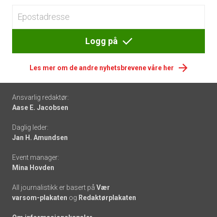
Logg på
Les mer om de andre nyhetsbrevene våre her
Footer
Ansvarlig redaktør:
Aase E. Jacobsen
-
Daglig leder:
links
Jan H. Amundsen
Event manager:
Mina Hovden
All journalistikk er basert på
Vær
varsom-plakaten
og
Redaktørplakaten