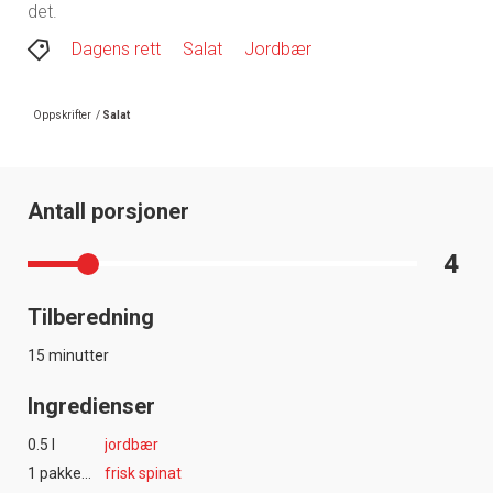
det.
Dagens rett
Salat
Jordbær
Oppskrifter
/
Salat
Antall porsjoner
4
Tilberedning
15 minutter
Ingredienser
0.5 l
jordbær
1 pakke(r)
frisk spinat