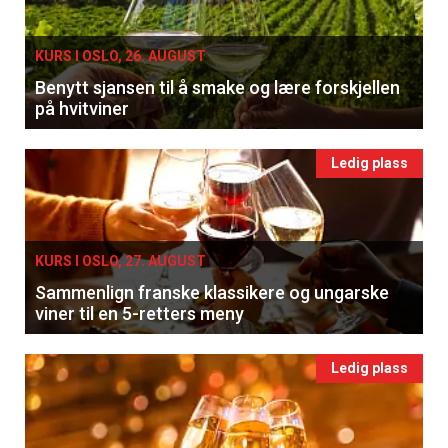
KURS I OSLO, 26. AUGUST
Benytt sjansen til å smake og lære forskjellen
på hvitviner
Ledig plass
KURS I OSLO, 27. AUGUST
Sammenlign franske klassikere og ungarske
viner til en 5-retters meny
Ledig plass