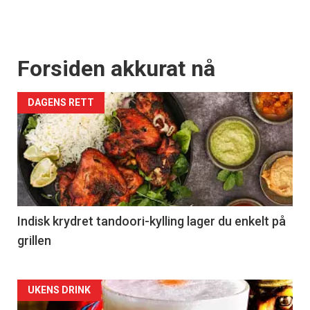
Forsiden akkurat nå
DAGENS RETT
Indisk krydret tandoori-kylling lager du enkelt på
grillen
Forsiden
UKENS DRINK