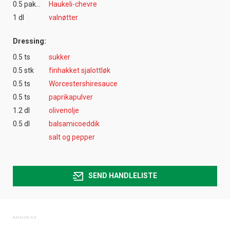
0.5 pakke(r)
Haukeli-chevre
1 dl
valnøtter
Dressing:
0.5 ts
sukker
0.5 stk
finhakket sjalottløk
0.5 ts
Worcestershiresauce
0.5 ts
paprikapulver
1.2 dl
olivenolje
0.5 dl
balsamicoeddik
salt og pepper
SEND HANDLELISTE