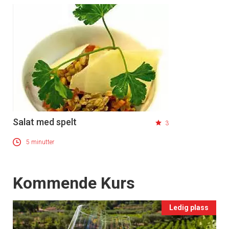
Salat med spelt
3
5 minutter
Events
Kommende Kurs
Ledig plass