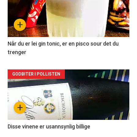
akkurat
nå
+
-
2
Når du er lei gin tonic, er en pisco sour det du
trenger
Forsiden
GODBITER I POLLISTEN
akkurat
nå
+
-
3
Disse vinene er usannsynlig billige