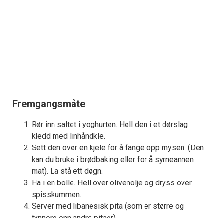
Fremgangsmåte
Rør inn saltet i yoghurten. Hell den i et dørslag
kledd med linhåndkle.
Sett den over en kjele for å fange opp mysen. (Den
kan du bruke i brødbaking eller for å syrneannen
mat). La stå ett døgn.
Ha i en bolle. Hell over olivenolje og dryss over
spisskummen.
Server med libanesisk pita (som er større og
tynnere enn andre pitaer).