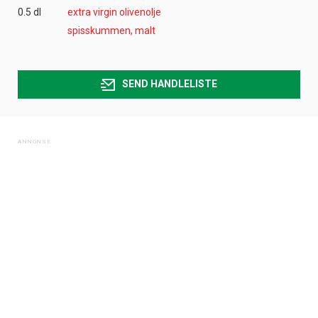
0.5 dl
extra virgin olivenolje
spisskummen, malt
SEND HANDLELISTE