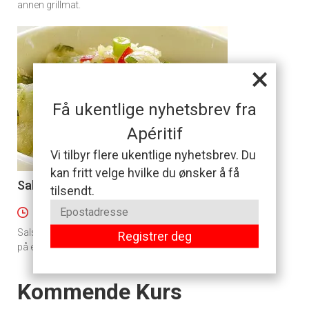
annen grillmat.
×
Få ukentlige nyhetsbrev fra
Apéritif
Vi tilbyr flere ukentlige nyhetsbrev. Du
kan fritt velge hvilke du ønsker å få
Salsa - sterk
4
tilsendt.
1 time 10 minutter
Salsa er enkelt å lage selv. Her har du oppskriften
Registrer deg
på en skikkelig sterk en.
Events
Kommende Kurs