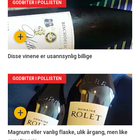
Forsiden
GODBITER I POLLISTEN
akkurat
nå
+
-
2
Disse vinene er usannsynlig billige
Forsiden
GODBITER I POLLISTEN
akkurat
nå
+
-
3
Magnum eller vanlig flaske, ulik årgang, men like