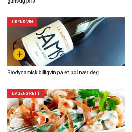
gunstig pris
Forsiden
UKENS VIN
akkurat
nå
+
-
4
Biodynamisk billigvin på et pol nær deg
Forsiden
DAGENS RETT
akkurat
nå