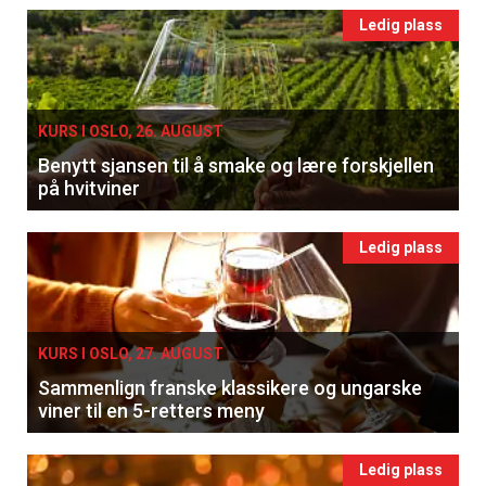
Ledig plass
KURS I OSLO, 26. AUGUST
Benytt sjansen til å smake og lære forskjellen
på hvitviner
Ledig plass
KURS I OSLO, 27. AUGUST
Sammenlign franske klassikere og ungarske
viner til en 5-retters meny
Ledig plass