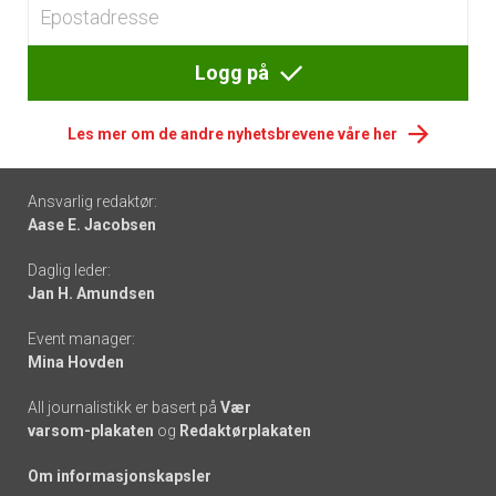
Logg på
Les mer om de andre nyhetsbrevene våre her
Footer
Ansvarlig redaktør:
Aase E. Jacobsen
-
Daglig leder:
links
Jan H. Amundsen
Event manager:
Mina Hovden
All journalistikk er basert på
Vær
varsom-plakaten
og
Redaktørplakaten
Om informasjonskapsler