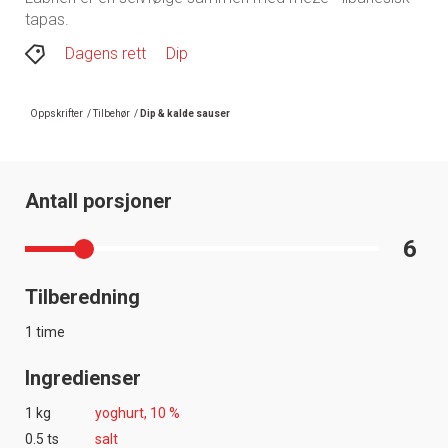
tapas.
Dagens rett
Dip
Oppskrifter
/
Tilbehør
/
Dip & kalde sauser
Antall porsjoner
6
Tilberedning
1 time
Ingredienser
1 kg
yoghurt, 10 %
0.5 ts
salt