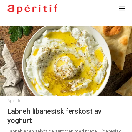
Aperitif
Labneh libanesisk ferskost av
yoghurt
Labneh er en selvfølge sammen med meze - libanesisk