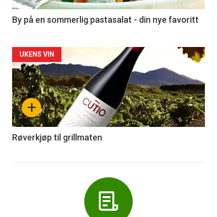
-
5
By på en sommerlig pastasalat - din nye favoritt
Forsiden
UKENS VIN
akkurat
nå
+
-
6
Røverkjøp til grillmaten