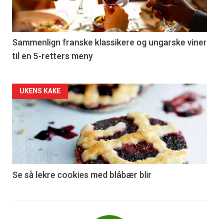
nå
-
5
Sammenlign franske klassikere og ungarske viner
til en 5-retters meny
Forsiden
UKENS KAKE
akkurat
nå
-
6
Se så lekre cookies med blåbær blir