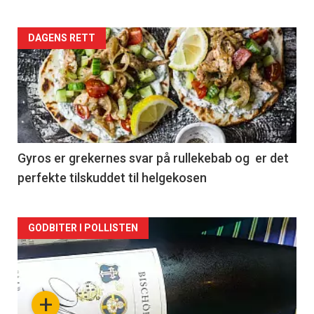
Forsiden
DAGENS RETT
akkurat
nå
-
2
Gyros er grekernes svar på rullekebab og er det
perfekte tilskuddet til helgekosen
Forsiden
GODBITER I POLLISTEN
akkurat
nå
+