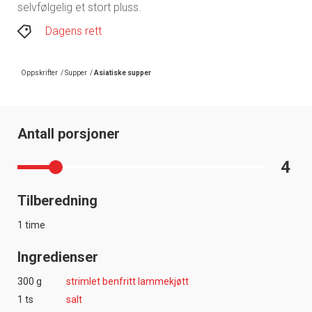
selvfølgelig et stort pluss.
Dagens rett
Oppskrifter
/
Supper
/
Asiatiske supper
Antall porsjoner
4
Tilberedning
1 time
Ingredienser
300 g
strimlet benfritt lammekjøtt
1 ts
salt