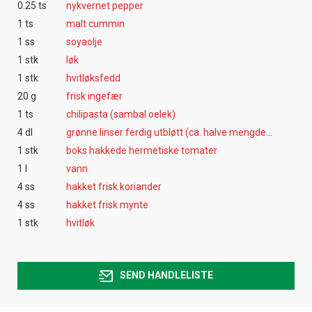
0.25 ts
nykvernet pepper
1 ts
malt cummin
1 ss
soyaolje
1 stk
løk
1 stk
hvitløksfedd
20 g
frisk ingefær
1 ts
chilipasta (sambal oelek)
4 dl
grønne linser ferdig utbløtt (ca. halve mengden tørket)
1 stk
boks hakkede hermetiske tomater
1 l
vann
4 ss
hakket frisk koriander
4 ss
hakket frisk mynte
1 stk
hvitløk
SEND HANDLELISTE