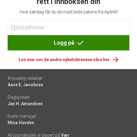
rett i innboksen din
Hver søndag får du de mest leste sakene fra Apéritif
Logg på
Les mer om de andre nyhetsbrevene våre her
Footer
Ansvarlig redaktør:
Aase E. Jacobsen
-
Daglig leder:
links
Jan H. Amundsen
Event manager:
Mina Hovden
All journalistikk er basert på
Vær