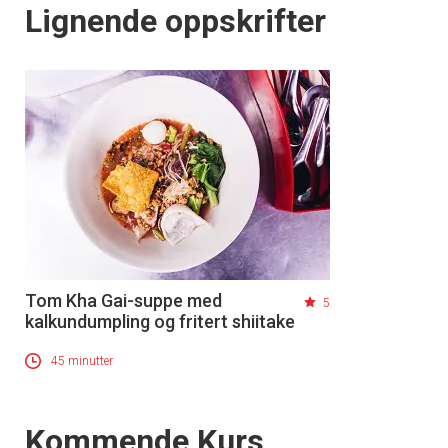
Lignende oppskrifter
Tom Kha Gai-suppe med
5
kalkundumpling og fritert shiitake
45 minutter
Events
Kommende Kurs