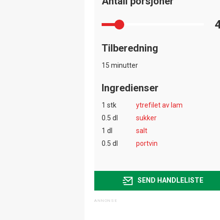
Antall porsjoner
Tilberedning
15 minutter
Ingredienser
1 stk
ytrefilet av lam
0.5 dl
sukker
1 dl
salt
0.5 dl
portvin
SEND HANDLELISTE