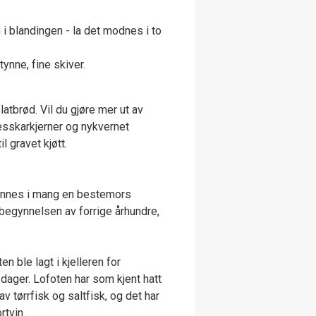
i blandingen - la det modnes i to
tynne, fine skiver.
tbrød. Vil du gjøre mer ut av
resskarkjerner og nykvernet
l gravet kjøtt.
finnes i mang en bestemors
begynnelsen av forrige århundre,
en ble lagt i kjelleren for
dager. Lofoten har som kjent hatt
v tørrfisk og saltfisk, og det har
rtvin.