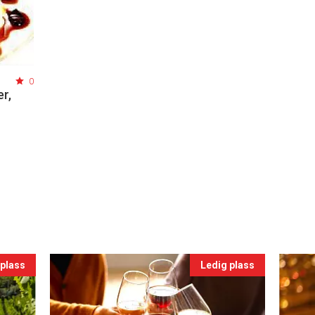
0
r,
 plass
Ledig plass