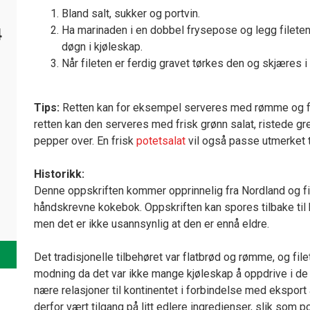
Bland salt, sukker og portvin.
Ha marinaden i en dobbel frysepose og legg fileten 
4
døgn i kjøleskap.
Når fileten er ferdig gravet tørkes den og skjæres i 
Tips:
Retten kan for eksempel serveres med rømme og fla
retten kan den serveres med frisk grønn salat, ristede g
pepper over. En frisk
potetsalat
vil også passe utmerket ti
Historikk:
Denne oppskriften kommer opprinnelig fra Nordland og 
håndskrevne kokebok. Oppskriften kan spores tilbake til 
men det er ikke usannsynlig at den er ennå eldre.
Det tradisjonelle tilbehøret var flatbrød og rømme, og filet
modning da det var ikke mange kjøleskap å oppdrive i de 
nære relasjoner til kontinentet i forbindelse med eksport a
derfor vært tilgang på litt edlere ingredienser, slik som po