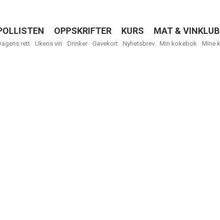
POLLISTEN
OPPSKRIFTER
KURS
MAT & VINKLUB
Menu
Dagens rett
Ukens vin
Drinker
Gavekort
Nyhetsbrev
Min kokebok
Mine 
R