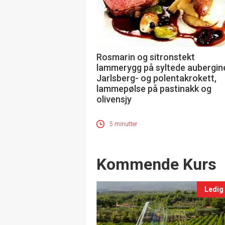
Rosmarin og sitronstekt
lammerygg på syltede aubergine
Jarlsberg- og polentakrokett,
lammepølse på pastinakk og
olivensjy
5 minutter
Events
Kommende Kurs
Ledig