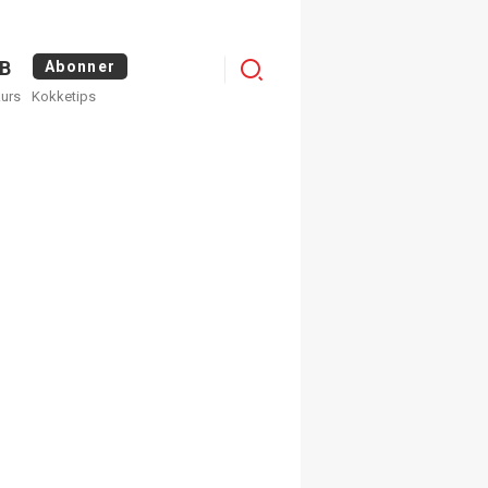
Logg
B
Abonner
kurs
Kokketips
inn
egistrer deg