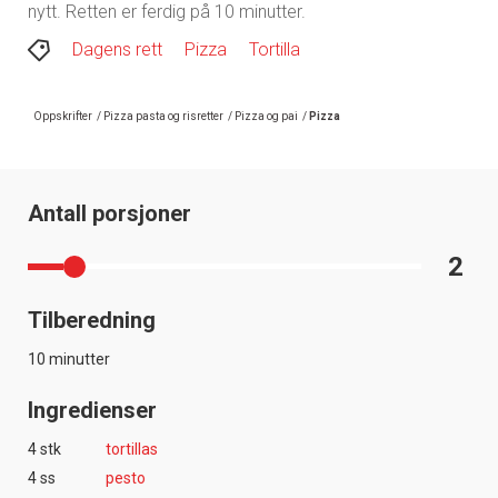
nytt. Retten er ferdig på 10 minutter.
Dagens rett
Pizza
Tortilla
Oppskrifter
/
Pizza pasta og risretter
/
Pizza og pai
/
Pizza
Antall porsjoner
2
Tilberedning
10 minutter
Ingredienser
4 stk
tortillas
4 ss
pesto