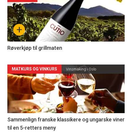
akkurat
nå
+
-
4
Røverkjøp til grillmaten
Forsiden
MATKURS OG VINKURS
Vinsmaking i Oslo
akkurat
nå
-
5
Sammenlign franske klassikere og ungarske viner
til en 5-retters meny