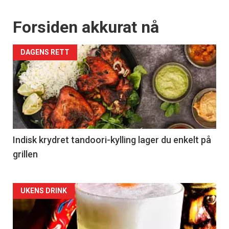
Forsiden akkurat nå
DAGENS RETT
Indisk krydret tandoori-kylling lager du enkelt på
grillen
Forsiden
UKENS DRINK
akkurat