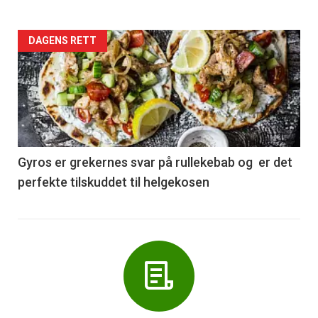
Forsiden
DAGENS RETT
akkurat
nå
-
6
Gyros er grekernes svar på rullekebab og er det
perfekte tilskuddet til helgekosen