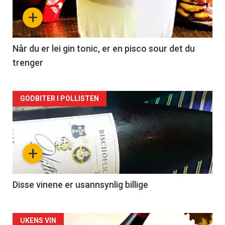
nå
+
-
2
Når du er lei gin tonic, er en pisco sour det du
trenger
Forsiden
GODBITER I POLLISTEN
akkurat
nå
+
-
3
Disse vinene er usannsynlig billige
Forsiden
UKENS VIN