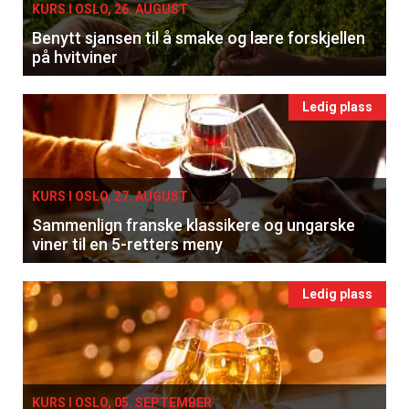
KURS I OSLO, 26. AUGUST
Benytt sjansen til å smake og lære forskjellen
på hvitviner
Ledig plass
KURS I OSLO, 27. AUGUST
Sammenlign franske klassikere og ungarske
viner til en 5-retters meny
Ledig plass
KURS I OSLO, 05. SEPTEMBER