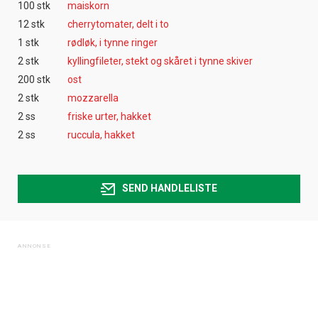
100 stk
maiskorn
12 stk
cherrytomater, delt i to
1 stk
rødløk, i tynne ringer
2 stk
kyllingfileter, stekt og skåret i tynne skiver
200 stk
ost
2 stk
mozzarella
2 ss
friske urter, hakket
2 ss
ruccula, hakket
SEND HANDLELISTE