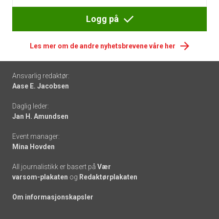
Logg på
Les mer om de andre nyhetsbrevene våre her
Footer
Ansvarlig redaktør:
Aase E. Jacobsen
-
Daglig leder:
links
Jan H. Amundsen
Event manager:
Mina Hovden
All journalistikk er basert på
Vær
varsom-plakaten
og
Redaktørplakaten
Om informasjonskapsler