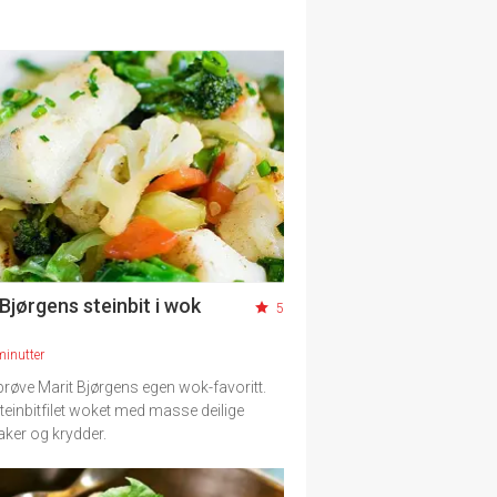
Bjørgens steinbit i wok
5
minutter
røve Marit Bjørgens egen wok-favoritt.
steinbitfilet woket med masse deilige
ker og krydder.