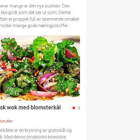
ner mange er den nye sushien. Den
like godt som det ser ut som. Denne
ften er proppet full av spennende smaker
holder mange gode næringsstoffer.
isk wok med blomsterkål
3
minutter
rkålen er en krysning av grønnkål og
l. Med denne smaksrike kinesiske