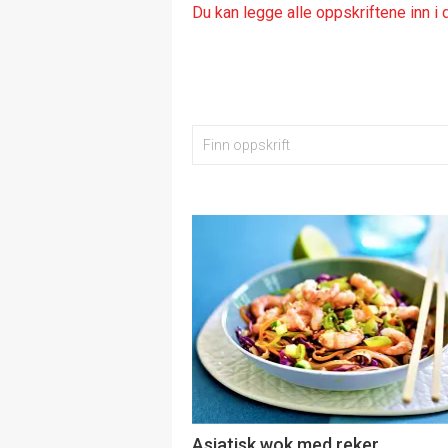
Du kan legge alle oppskriftene inn i
Asiatisk wok med reker