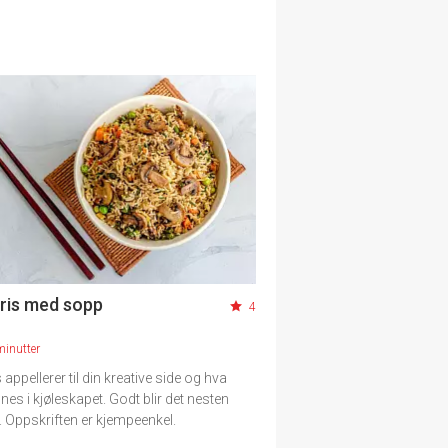
 ris med sopp
4
minutter
s appellerer til din kreative side og hva
nes i kjøleskapet. Godt blir det nesten
. Oppskriften er kjempeenkel.