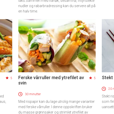
laks.Sammen med vårløk, sesamfrø, frityrstekte
nudler og rabarbradressing kan du servere alt på
en halv time.
Ferske vårruller med ytrefilet av
Stekt
5
5
svin
20 
30 minutter
med
Stekt ri
aus,
Med rispapir kan du lage utrolig mange varianter
som fin
med ferske vårruller. I denne oppskriften bruker
uansett
du masse grønnsaker og strimlet ytrefilet av