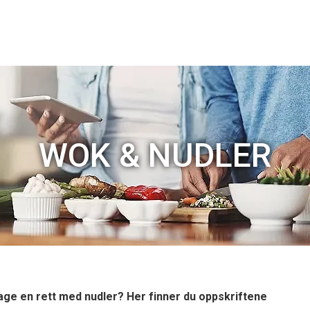
WOK & NUDLER
r lage en rett med nudler? Her finner du oppskriftene