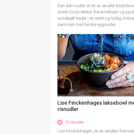
Dan dan-nudler er en av de aller beste kin
street-food rettene. Karamellisert og sprø
svinekjøtt bader i en sterk og fyldig chilis
sammen med ferske eggnudler.
Lise Finckenhages laksebowl m
risnudler
15 minutter
Lise Finckenhagen, en av landets fremste