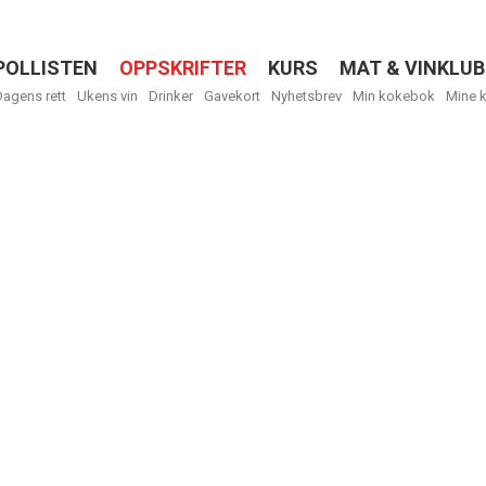
POLLISTEN
OPPSKRIFTER
KURS
MAT & VINKLUB
Menu
Dagens rett
Ukens vin
Drinker
Gavekort
Nyhetsbrev
Min kokebok
Mine 