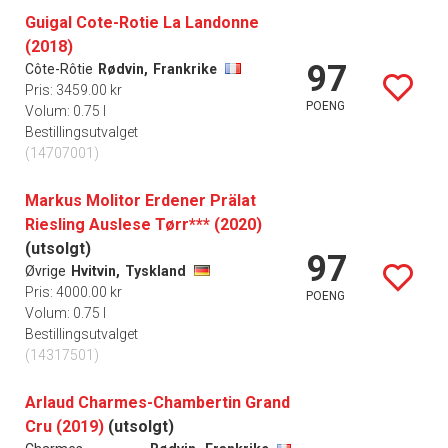
Guigal Cote-Rotie La Landonne
(2018)
97
Côte-Rôtie
Rødvin,
Frankrike
Pris: 3459.00 kr
POENG
Volum: 0.75 l
Bestillingsutvalget
(14707001)
Markus Molitor Erdener Prälat
Riesling Auslese Tørr*** (2020)
(utsolgt)
97
Øvrige
Hvitvin,
Tyskland
Pris: 4000.00 kr
POENG
Volum: 0.75 l
Bestillingsutvalget
(14317501)
Arlaud Charmes-Chambertin Grand
Cru (2019)
(utsolgt)