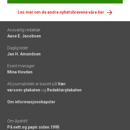
Les mer om de andre nyhetsbrevene våre her
Footer
Ansvarlig redaktør:
Aase E. Jacobsen
-
Daglig leder:
links
Jan H. Amundsen
Event manager:
Mina Hovden
All journalistikk er basert på
Vær
varsom-plakaten
og
Redaktørplakaten
Om informasjonskapsler
Om Apéritif:
På nett og papir siden 1995