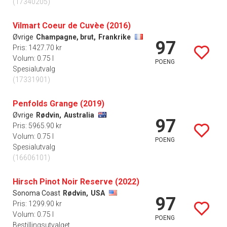
(17340205)
Vilmart Coeur de Cuvèe (2016)
Øvrige
Champagne, brut,
Frankrike
97
Pris: 1427.70 kr
Volum: 0.75 l
POENG
Spesialutvalg
(17331901)
Penfolds Grange (2019)
Øvrige
Rødvin,
Australia
97
Pris: 5965.90 kr
Volum: 0.75 l
POENG
Spesialutvalg
(16606101)
Hirsch Pinot Noir Reserve (2022)
Sonoma Coast
Rødvin,
USA
97
Pris: 1299.90 kr
Volum: 0.75 l
POENG
Bestillingsutvalget