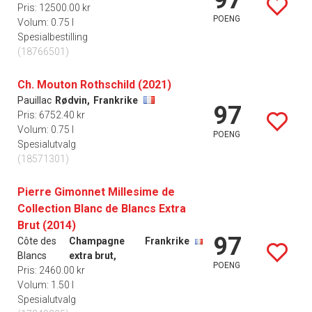
Pris: 12500.00 kr
POENG
Volum: 0.75 l
Spesialbestilling
(18766501)
Ch. Mouton Rothschild (2021)
Pauillac
Rødvin,
Frankrike
97
Pris: 6752.40 kr
Volum: 0.75 l
POENG
Spesialutvalg
(18571301)
Pierre Gimonnet Millesime de
Collection Blanc de Blancs Extra
Brut (2014)
97
Côte des
Champagne
Frankrike
Blancs
extra brut,
POENG
Pris: 2460.00 kr
Volum: 1.50 l
Spesialutvalg