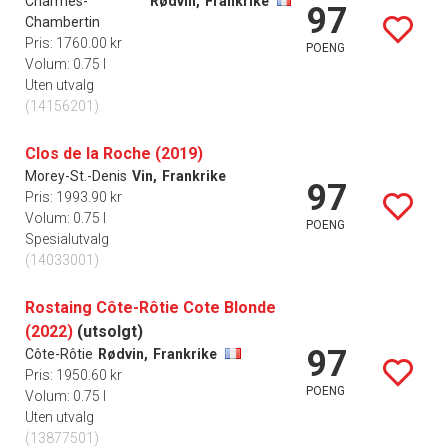
Charmes-
Rødvin,
Frankrike
97
Chambertin
Pris: 1760.00 kr
POENG
Volum: 0.75 l
Uten utvalg
(14156201)
Clos de la Roche (2019)
Morey-St.-Denis
Vin,
Frankrike
97
Pris: 1993.90 kr
Volum: 0.75 l
POENG
Spesialutvalg
(14033001)
Rostaing Côte-Rôtie Cote Blonde
(2022)
(utsolgt)
97
Côte-Rôtie
Rødvin,
Frankrike
Pris: 1950.60 kr
POENG
Volum: 0.75 l
Uten utvalg
(13877501)