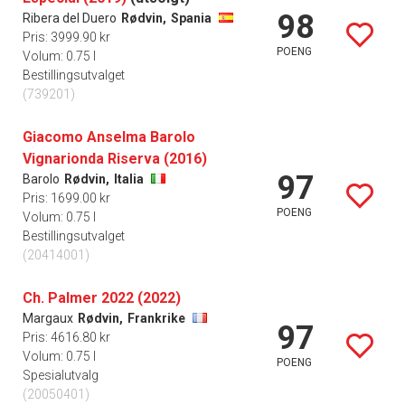
98
Ribera del Duero
Rødvin,
Spania
Pris: 3999.90 kr
POENG
Volum: 0.75 l
Bestillingsutvalget
(739201)
Giacomo Anselma Barolo
Vignarionda Riserva (2016)
97
Barolo
Rødvin,
Italia
Pris: 1699.00 kr
POENG
Volum: 0.75 l
Bestillingsutvalget
(20414001)
Ch. Palmer 2022 (2022)
Margaux
Rødvin,
Frankrike
97
Pris: 4616.80 kr
Volum: 0.75 l
POENG
Spesialutvalg
(20050401)