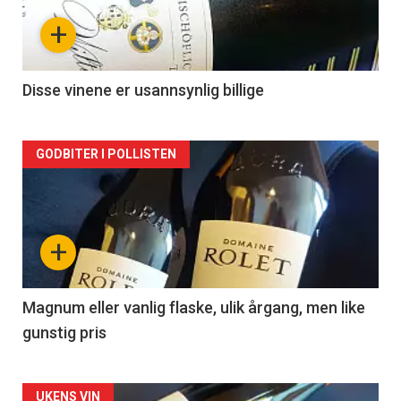
nå
+
-
2
Disse vinene er usannsynlig billige
Forsiden
GODBITER I POLLISTEN
akkurat
nå
+
-
3
Magnum eller vanlig flaske, ulik årgang, men like
gunstig pris
UKENS VIN