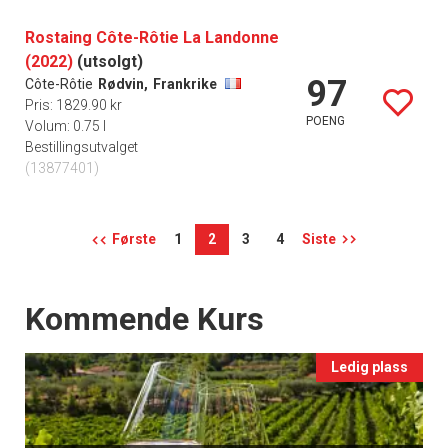
Rostaing Côte-Rôtie La Landonne
(2022)
(utsolgt)
97
Côte-Rôtie
Rødvin,
Frankrike
Pris: 1829.90 kr
POENG
Volum: 0.75 l
Bestillingsutvalget
(13877401)
Første
1
2
3
4
Siste
Events
Kommende Kurs
Ledig plass