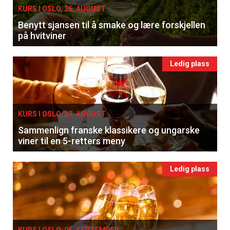
KURS I OSLO, 26. AUGUST
Benytt sjansen til å smake og lære forskjellen
på hvitviner
Ledig plass
KURS I OSLO, 27. AUGUST
Sammenlign franske klassikere og ungarske
viner til en 5-retters meny
Ledig plass