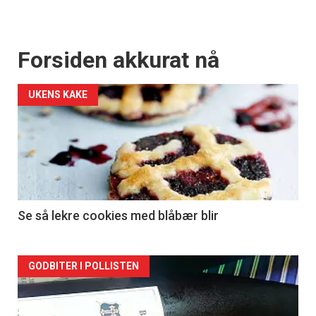
Forsiden akkurat nå
UKENS KAKE
Se så lekre cookies med blåbær blir
Forsiden
GODBITER I POLLISTEN
akkurat