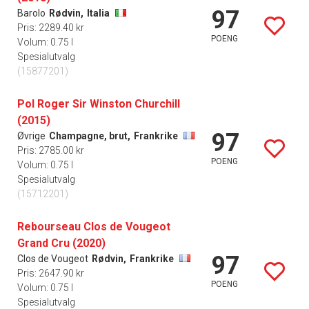
97
Barolo
Rødvin,
Italia
Pris: 2289.40 kr
POENG
Volum: 0.75 l
Spesialutvalg
(15877201)
Pol Roger Sir Winston Churchill
(2015)
97
Øvrige
Champagne, brut,
Frankrike
Pris: 2785.00 kr
POENG
Volum: 0.75 l
Spesialutvalg
(15712201)
Rebourseau Clos de Vougeot
Grand Cru (2020)
97
Clos de Vougeot
Rødvin,
Frankrike
Pris: 2647.90 kr
POENG
Volum: 0.75 l
Spesialutvalg