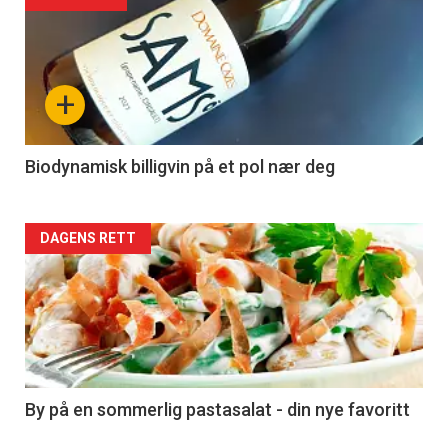
Forsiden
akkurat
nå
+
-
4
Biodynamisk billigvin på et pol nær deg
Forsiden
DAGENS RETT
akkurat
nå
-
5
By på en sommerlig pastasalat - din nye favoritt