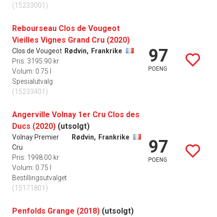
(15233001)
Rebourseau Clos de Vougeot
Vieilles Vignes Grand Cru (2020)
97
Clos de Vougeot
Rødvin,
Frankrike
Pris: 3195.90 kr
POENG
Volum: 0.75 l
Spesialutvalg
(15233401)
Angerville Volnay 1er Cru Clos des
Ducs (2020)
(utsolgt)
Volnay Premier
Rødvin,
Frankrike
97
Cru
Pris: 1998.00 kr
POENG
Volum: 0.75 l
Bestillingsutvalget
(15171801)
Penfolds Grange (2018)
(utsolgt)