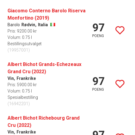
Giacomo Conterno Barolo Riserva
Monfortino (2019)
97
Barolo
Rødvin,
Italia
Pris: 9200.00 kr
POENG
Volum: 0.75 l
Bestillingsutvalget
(19957001)
Albert Bichot Grands-Echezeaux
Grand Cru (2022)
97
Vin,
Frankrike
Pris: 5900.00 kr
POENG
Volum: 0.75 l
Spesialbestilling
(16942201)
Albert Bichot Richebourg Grand
Cru (2022)
97
Vin,
Frankrike