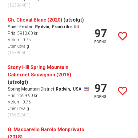
(16334401)
Ch. Cheval Blanc (2020)
(utsolgt)
Saint-Emilion
Rødvin,
Frankrike
97
Pris: 5910.60 kr
Volum: 0.75 l
POENG
Uten utvalg
(15780601)
Stony Hill Spring Mountain
Cabernet Sauvignon (2018)
(utsolgt)
97
Spring Mountain District
Rødvin,
USA
Pris: 2599.90 kr
POENG
Volum: 0.75 l
Uten utvalg
(16522601)
G. Mascarello Barolo Monprivato
(2018)