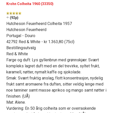
Krohn Colheita 1960 (33350)
÷
(92p)
Hutcheson Feuerheerd Colheita 1957
Hutcheson Feuerheerd
Portugal - Douro
42792 Red & White - kr 1.363,80 (75cl)
Bestillingsutvalg
Red & White
Farge og duft: Lys gyllenbrun med grønnskjær. Svært
kompleks lagret duft med en del trevirke, syltet frukt,
karamell, nøtter, nymalt kaffe og sjokolade.
Smak: Svært fruktig anslag, flott konsentrasjon, nydelig
frukt samt aromaene fra duften, sitter veldig lenge med
noe tanniner samt masse aprikos og mango samt nøtter i
finishen. (UÅ)
Mat: Alene.
Vurdering: En 50 årig colheita som er overraskende