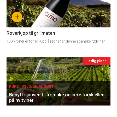
detail
-
+
section
11
Røverkjøp til grillmaten
150 kroner er for et kupp å regne for denne spanske rødvinen.
Ukens
vin
Events
Ledig plass
single
KURS I OSLO, 26. AUGUST
Benytt sjansen til å smake og lære forskjellen
på hvitviner