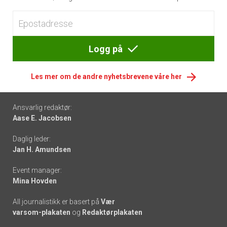
Logg på
Les mer om de andre nyhetsbrevene våre her
Footer
Ansvarlig redaktør:
Aase E. Jacobsen
-
Daglig leder:
links
Jan H. Amundsen
Event manager:
Mina Hovden
All journalistikk er basert på
Vær
varsom-plakaten
og
Redaktørplakaten