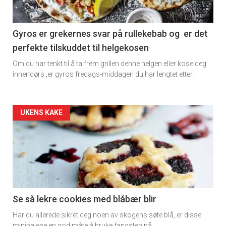
Gyros er grekernes svar på rullekebab og er det
perfekte tilskuddet til helgekosen
Om du har tenkt til å ta frem grillen denne helgen eller kose deg
innendørs ,er gyros fredags-middagen du har lengtet etter.
Forsiden
UKENS KAKE
akkurat
nå
-
2
Se så lekre cookies med blåbær blir
Har du allerede sikret deg noen av skogens søte blå, er disse
minipaiene en god måte å bruke fangsten på.