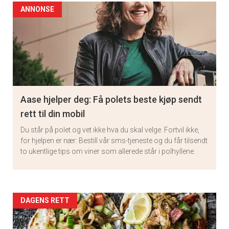
ANNONSE
Aase hjelper deg: Få polets beste kjøp sendt
rett til din mobil
Du står på polet og vet ikke hva du skal velge. Fortvil ikke,
for hjelpen er nær: Bestill vår sms-tjeneste og du får tilsendt
to ukentlige tips om viner som allerede står i polhyllene.
Artikler
DAGENS RETT
detail