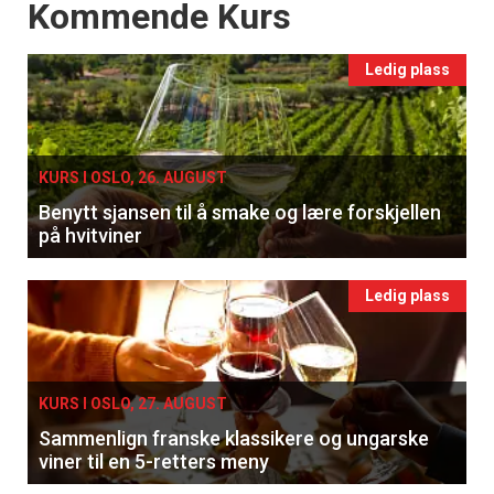
Events
Kommende Kurs
Ledig plass
KURS I OSLO, 26. AUGUST
Benytt sjansen til å smake og lære forskjellen
på hvitviner
Ledig plass
KURS I OSLO, 27. AUGUST
Sammenlign franske klassikere og ungarske
viner til en 5-retters meny