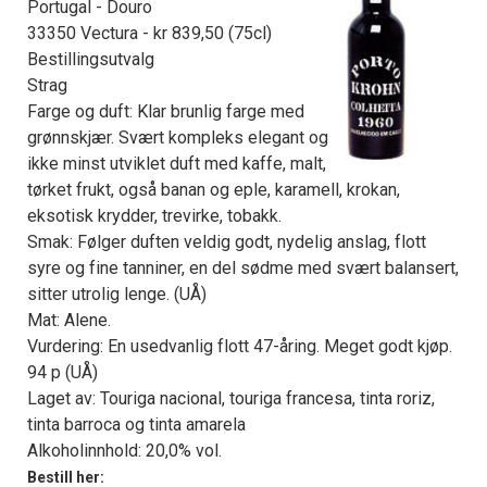
Portugal - Douro
33350 Vectura - kr 839,50 (75cl)
Bestillingsutvalg
Strag
Farge og duft: Klar brunlig farge med
grønnskjær. Svært kompleks elegant og
ikke minst utviklet duft med kaffe, malt,
tørket frukt, også banan og eple, karamell, krokan,
eksotisk krydder, trevirke, tobakk.
Smak: Følger duften veldig godt, nydelig anslag, flott
syre og fine tanniner, en del sødme med svært balansert,
sitter utrolig lenge. (UÅ)
Mat: Alene.
Vurdering: En usedvanlig flott 47-åring. Meget godt kjøp.
94 p (UÅ)
Laget av: Touriga nacional, touriga francesa, tinta roriz,
tinta barroca og tinta amarela
Alkoholinnhold: 20,0% vol.
Bestill her: