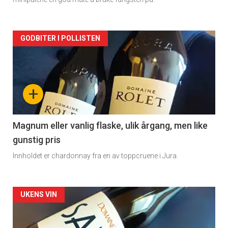
Forsiden
GODBITER I POLLISTEN
akkurat
nå
+
-
3
Magnum eller vanlig flaske, ulik årgang, men like
gunstig pris
Innholdet er chardonnay fra en av toppcruene i Jura.
Forsiden
UKENS VIN
akkurat