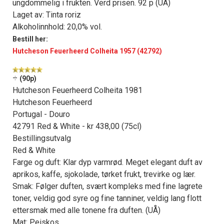
ungdommelig i frukten. Verd prisen. 92 p (UÅ)
Laget av: Tinta roriz
Alkoholinnhold: 20,0% vol.
Bestill her:
Hutcheson Feuerheerd Colheita 1957 (42792)
÷
(90p)
Hutcheson Feuerheerd Colheita 1981
Hutcheson Feuerheerd
Portugal - Douro
42791 Red & White - kr 438,00 (75cl)
Bestillingsutvalg
Red & White
Farge og duft: Klar dyp varmrød. Meget elegant duft av
aprikos, kaffe, sjokolade, tørket frukt, trevirke og lær.
Smak: Følger duften, svært kompleks med fine lagrete
toner, veldig god syre og fine tanniner, veldig lang flott
ettersmak med alle tonene fra duften. (UÅ)
Mat: Peiskos.