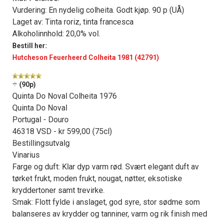
Vurdering: En nydelig colheita. Godt kjøp. 90 p (UÅ)
Laget av: Tinta roriz, tinta francesca
Alkoholinnhold: 20,0% vol.
Bestill her:
Hutcheson Feuerheerd Colheita 1981 (42791)
÷
(90p)
Quinta Do Noval Colheita 1976
Quinta Do Noval
Portugal - Douro
46318 VSD - kr 599,00 (75cl)
Bestillingsutvalg
Vinarius
Farge og duft: Klar dyp varm rød. Svært elegant duft av
tørket frukt, moden frukt, nougat, nøtter, eksotiske
kryddertoner samt trevirke.
Smak: Flott fylde i anslaget, god syre, stor sødme som
balanseres av krydder og tanniner, varm og rik finish med