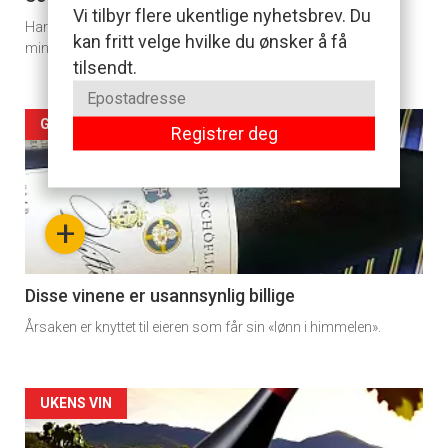
Vi tilbyr flere ukentlige nyhetsbrev. Du
Har du allerede sikret deg noen av skogens søte blå, er disse
Dagens
kan fritt velge hvilke du ønsker å få
minipaiene en god måte å bruke fangsten på.
tilsendt.
rett
Artikler
GODBITER I POLLISTEN
Registrer deg
detail
-
+
section
11
Disse vinene er usannsynlig billige
Årsaken er knyttet til eieren som får sin «lønn i himmelen».
Dagens
rett
Artikler
UKENS VIN
2