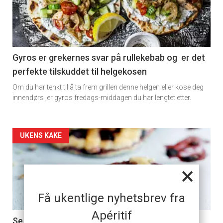
-
section
11
Gyros er grekernes svar på rullekebab og er det
perfekte tilskuddet til helgekosen
Om du har tenkt til å ta frem grillen denne helgen eller kose deg
innendørs ,er gyros fredags-middagen du har lengtet etter.
Artikler
UKENS KAKE
detail
×
-
Få ukentlige nyhetsbrev fra
section
Apéritif
11
Se så lekre cookies med blåbær blir