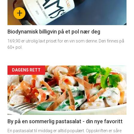
nå
+
-
4
Biodynamisk billigvin på et pol nær deg
169,90 er utrolig lavt priset for en vin som denne. Den finnes på
60+ pol.
Forsiden
DAGENS RETT
akkurat
nå
-
5
By på en sommerlig pastasalat - din nye favoritt
En pastasalat til middag er alltid populært. Oppskriften er såre