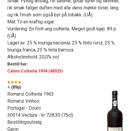
Smak: Fyldig anslag, fin sødme, gode syrer og tanniner,
rik smak følger duften med alle dens mørke toner, lang
og rik finish som også byr på tobakk. (UÅ)
Mat: Til en kraftig sigar.
Vurdering: En flott ung colheita. Meget godt kjøp. 89 p
(UÅ)
Laget av: 25 % touriga nacional, 25 % tinto roriz, 25 %
touriga franca, 25 % tinta barroca
Alkoholinnhold: 20,0% vol.
Bestill her:
Cálem Colheita 1994 (48925)
+
(89p)
Romariz Colheita 1963
Romariz Vinhos
Portugal - Douro
30014 Vectura - kr 728,30 (75cl)
Bestillingsutvalg
Gavin