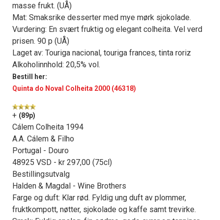
masse frukt. (UÅ)
Mat: Smaksrike desserter med mye mørk sjokolade.
Vurdering: En svært fruktig og elegant colheita. Vel verd
prisen. 90 p (UÅ)
Laget av: Touriga nacional, touriga frances, tinta roriz
Alkoholinnhold: 20,5% vol.
Bestill her:
Quinta do Noval Colheita 2000 (46318)
+
(89p)
Cálem Colheita 1994
A.A. Cálem & Filho
Portugal - Douro
48925 VSD - kr 297,00 (75cl)
Bestillingsutvalg
Halden & Magdal - Wine Brothers
Farge og duft: Klar rød. Fyldig ung duft av plommer,
fruktkompott, nøtter, sjokolade og kaffe samt trevirke.