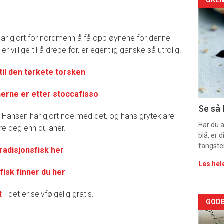
Arti
deta
t har gjort for nordmenn å få opp øynene for denne
-
villige til å drepe for, er egentlig ganske så utrolig.
sec
til den tørkete torsken
11
nerne er etter stoccafisso
Se så 
r Hansen har gjort noe med det, og hans gryteklare
Har du 
ere deg enn du aner.
blå, er
fangste
radisjonsfisk her
Les hel
fisk finner du her
t
- det er selvfølgelig gratis.
Arti
GODB