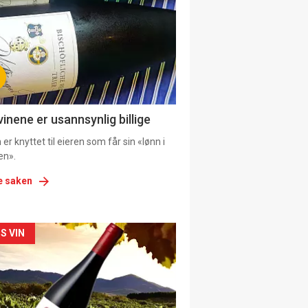
il
tion
ens
vinene er usannsynlig billige
er knyttet til eieren som får sin «lønn i
en».
e saken
kler
S VIN
il