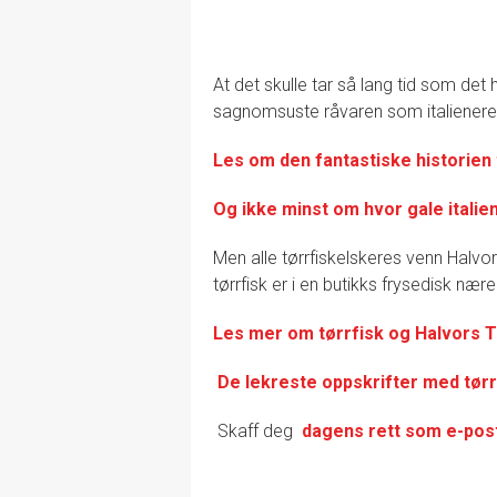
At det skulle tar så lang tid som de
sagnomsuste råvaren som italienere er 
Les om den fantastiske historien 
Og ikke minst om hvor gale italie
Men alle tørrfiskelskeres venn Halvo
tørrfisk er i en butikks frysedisk nær
Les mer om tørrfisk og Halvors T
De lekreste oppskrifter med tørr
Skaff deg
dagens rett som e-pos