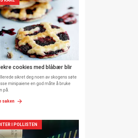
kler
il
tion
lekre cookies med blåbær blir
allerede sikret deg noen av skogens søte
 disse minipaiene en god måte å bruke
n på.
e saken
kler
ITER I POLLISTEN