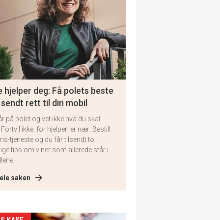
 hjelper deg: Få polets beste
 sendt rett til din mobil
år på polet og vet ikke hva du skal
 Fortvil ikke, for hjelpen er nær: Bestill
ms-tjeneste og du får tilsendt to
lige tips om viner som allerede står i
llene.
ele saken
S KAKE