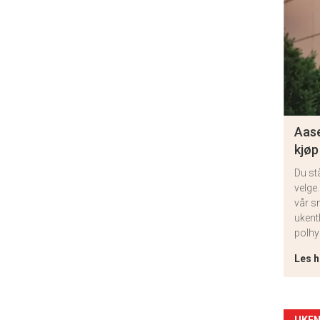
Aase
kjøp
Du st
velge.
vår s
ukent
polhy
Les h
UKEN