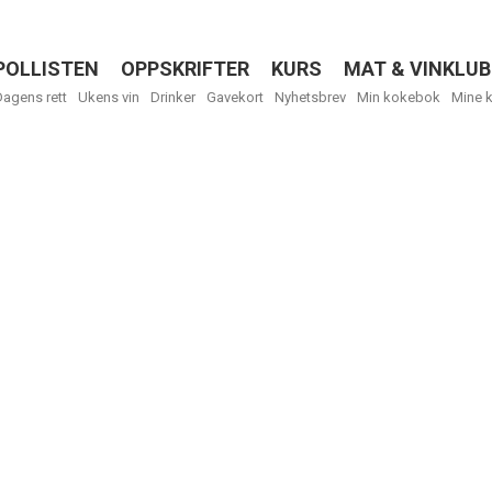
POLLISTEN
OPPSKRIFTER
KURS
MAT & VINKLUB
Menu
Dagens rett
Ukens vin
Drinker
Gavekort
Nyhetsbrev
Min kokebok
Mine 
R