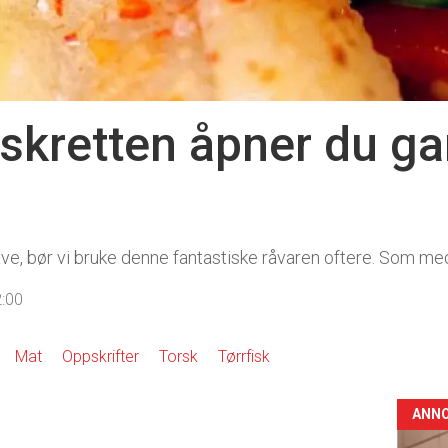
iskretten åpner du ga
tgave, bør vi bruke denne fantastiske råvaren oftere. Som m
2:00
Mat
Oppskrifter
Torsk
Tørrfisk
ANN