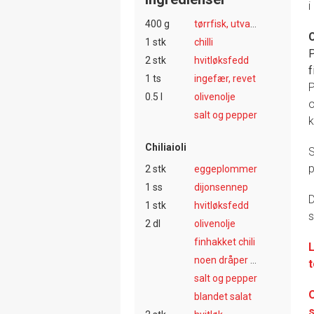
i
400 g
tørrfisk, utvannet
C
1 stk
chilli
2 stk
hvitløksfedd
f
1 ts
ingefær, revet
P
0.5 l
olivenolje
o
salt og pepper
k
Chiliaioli
S
p
2 stk
eggeplommer
1 ss
dijonsennep
D
1 stk
hvitløksfedd
s
2 dl
olivenolje
finhakket chili
L
noen dråper sitron
salt og pepper
O
blandet salat