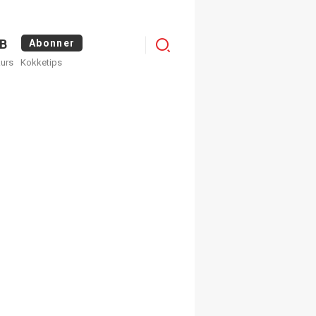
Logg
B
Abonner
kurs
Kokketips
inn
egistrer deg