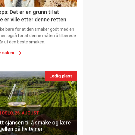
ns
ps: Det er en grunn til at
e er ville etter denne retten
ikke bare for at den smaker godt med en
men også for at denne måten å tilberede
får ut den beste smaken.
e saken
nts
Ledig plass
le
I OSLO, 26. AUGUST
t sjansen til å smake og lære
jellen på hvitviner