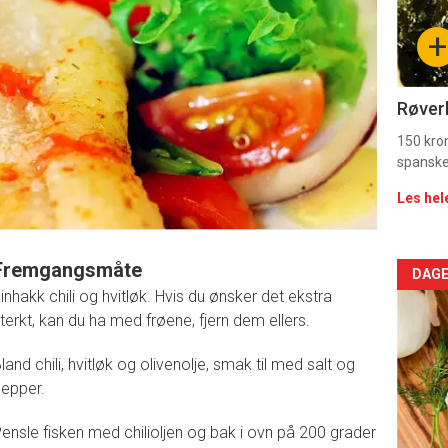
sec
+
11
Dag
Røverk
rett
150 kron
spanske
2
Les hel
Fremgangsmåte
Arti
DAGE
inhakk chili og hvitløk. Hvis du ønsker det ekstra
deta
terkt, kan du ha med frøene, fjern dem ellers.
-
land chili, hvitløk og olivenolje, smak til med salt og
epper.
sec
ensle fisken med chilioljen og bak i ovn på 200 grader
11