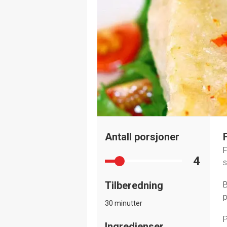
Antall porsjoner
F
4
s
Tilberedning
B
p
30 minutter
P
Ingredienser