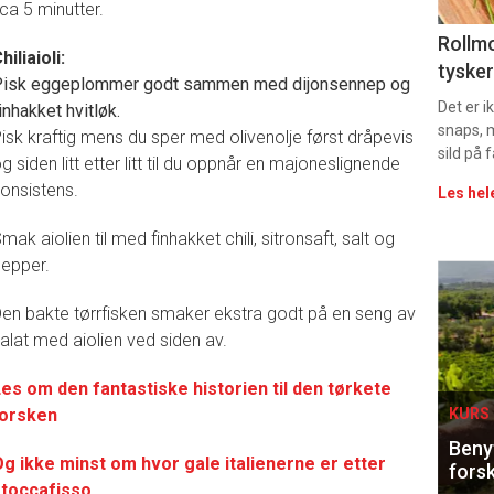
 ca 5 minutter.
Uke
Rollmo
hiliaioli:
tysker
Pisk eggeplommer godt sammen med dijonsennep og
vin
Det er 
inhakket hvitløk.
snaps, 
isk kraftig mens du sper med olivenolje først dråpevis
sild på 
g siden litt etter litt til du oppnår en majoneslignende
onsistens.
Les hel
mak aiolien til med finhakket chili, sitronsaft, salt og
epper.
Eve
en bakte tørrfisken smaker ekstra godt på en seng av
sing
alat med aiolien ved siden av.
es om den fantastiske historien til den tørkete
torsken
KURS 
Benyt
g ikke minst om hvor gale italienerne er etter
forsk
stoccafisso