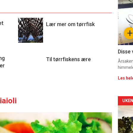
deta
-
et
Lær mer om tørrfisk
sec
+
11
Dag
Disse 
ang
Til tørrfiskens ære
rett
Årsaken 
er
himmel
Les hel
iaioli
Arti
UKEN
deta
-