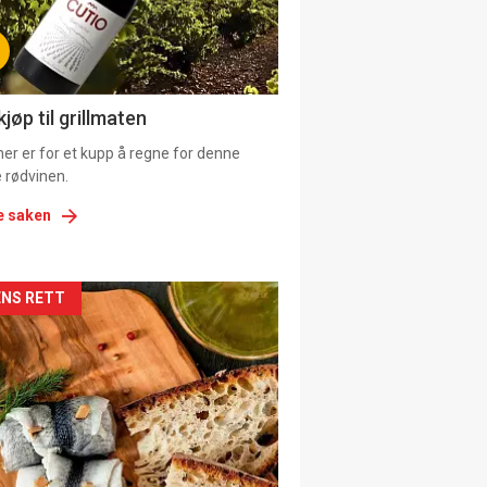
tion
ens
jøp til grillmaten
er er for et kupp å regne for denne
 rødvinen.
e saken
kler
NS RETT
il
tion