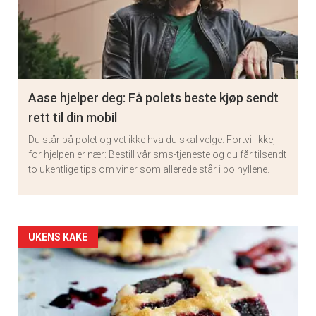
Aase hjelper deg: Få polets beste kjøp sendt
rett til din mobil
Du står på polet og vet ikke hva du skal velge. Fortvil ikke,
for hjelpen er nær: Bestill vår sms-tjeneste og du får tilsendt
to ukentlige tips om viner som allerede står i polhyllene.
Artikler
UKENS KAKE
detail
-