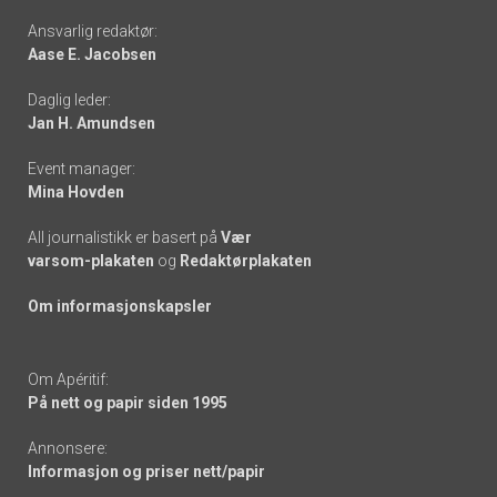
Footer
Ansvarlig redaktør:
Aase E. Jacobsen
-
Daglig leder:
links
Jan H. Amundsen
Event manager:
Mina Hovden
All journalistikk er basert på
Vær
varsom-plakaten
og
Redaktørplakaten
Om informasjonskapsler
Om Apéritif:
På nett og papir siden 1995
Annonsere:
Informasjon og priser nett/papir