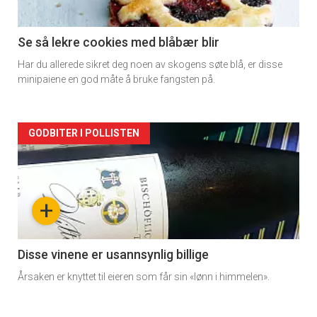
section
11
Se så lekre cookies med blåbær blir
Har du allerede sikret deg noen av skogens søte blå, er disse
minipaiene en god måte å bruke fangsten på.
Artikler
GODBITER I POLLISTEN
detail
-
+
section
11
Disse vinene er usannsynlig billige
Årsaken er knyttet til eieren som får sin «lønn i himmelen».
Dagens
rett