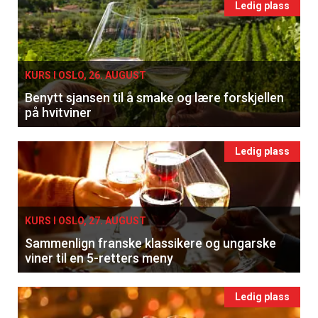
Ledig plass
KURS I OSLO, 26. AUGUST
Benytt sjansen til å smake og lære forskjellen
på hvitviner
Ledig plass
KURS I OSLO, 27. AUGUST
Sammenlign franske klassikere og ungarske
viner til en 5-retters meny
Ledig plass