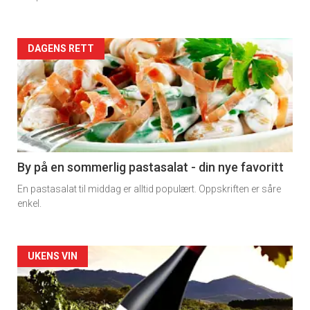
Forsiden
DAGENS RETT
akkurat
nå
-
5
By på en sommerlig pastasalat - din nye favoritt
En pastasalat til middag er alltid populært. Oppskriften er såre
enkel.
Forsiden
UKENS VIN
akkurat