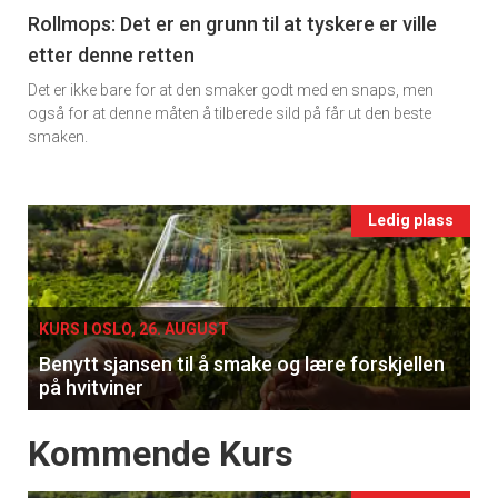
11
Rollmops: Det er en grunn til at tyskere er ville
etter denne retten
Ukens
Det er ikke bare for at den smaker godt med en snaps, men
vin
også for at denne måten å tilberede sild på får ut den beste
smaken.
Events
Ledig plass
single
KURS I OSLO, 26. AUGUST
Benytt sjansen til å smake og lære forskjellen
på hvitviner
Events
Kommende Kurs