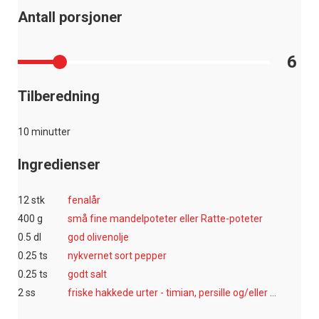
Antall porsjoner
6
Tilberedning
10 minutter
Ingredienser
12 stk
fenalår
400 g
små fine mandelpoteter eller Ratte-poteter
0.5 dl
god olivenolje
0.25 ts
nykvernet sort pepper
0.25 ts
godt salt
2 ss
friske hakkede urter - timian, persille og/eller oregano