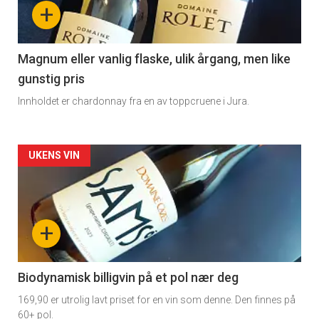
nå
+
-
3
Magnum eller vanlig flaske, ulik årgang, men like
gunstig pris
Innholdet er chardonnay fra en av toppcruene i Jura.
Forsiden
UKENS VIN
akkurat
nå
+
-
4
Biodynamisk billigvin på et pol nær deg
169,90 er utrolig lavt priset for en vin som denne. Den finnes på
60+ pol.