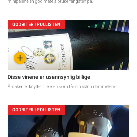
minipaiene en god måte å bruke fangsten på.
Forsiden
GODBITER I POLLISTEN
akkurat
nå
+
-
2
Disse vinene er usannsynlig billige
Årsaken er knyttet til eieren som får sin «lønn i himmelen».
Forsiden
GODBITER I POLLISTEN
akkurat