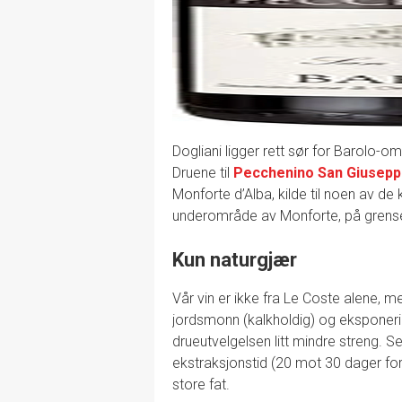
Dogliani ligger rett sør for Barolo-
Druene til
Pecchenino San Giuseppe
Monforte d’Alba, kilde til noen av d
underområde av Monforte, på grensen 
Kun naturgjær
Vår vin er ikke fra Le Coste alene, m
jordsmonn (kalkholdig) og eksponering
drueutvelgelsen litt mindre streng. Se
ekstraksjonstid (20 mot 30 dager for 
store fat.