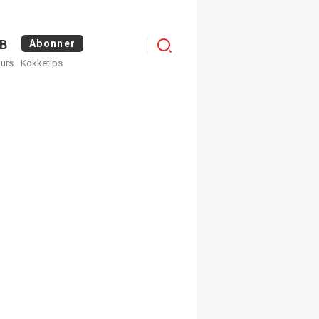
Logg
B
Abonner
kurs
Kokketips
inn
egistrer deg