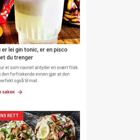
tion
ens
 er lei gin tonic, er en pisco
et du trenger
our er som navnet antyder en svært frisk
g den forfriskende evnen gjør at den
erfekt også til mat.
e saken
kler
NS RETT
il