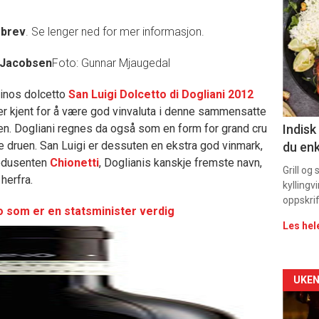
deta
sbrev
. Se lenger ned for mer informasjon.
-
 Jacobsen
Foto: Gunnar Mjaugedal
sec
inos dolcetto
San Luigi Dolcetto di Dogliani 2012
11
er kjent for å være god vinvaluta i denne sammensatte
en. Dogliani regnes da også som en form for grand cru
Indisk
e druen. San Luigi er dessuten en ekstra god vinmark,
du enk
odusenten
Chionetti
, Doglianis kanskje fremste navn,
Grill og
 herfra.
kyllingv
oppskrif
o som er en statsminister verdig
Les hel
Arti
UKEN
deta