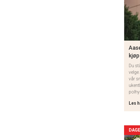
Aase
kjøp
Du st
velge.
vår s
ukent
polhy
Les h
Arti
DAGE