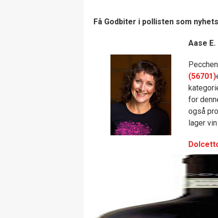
Få Godbiter i pollisten som nyhet
Aase E.
Pecchen
(56701)
kategori
for denn
også pr
lager vin
Dolcett