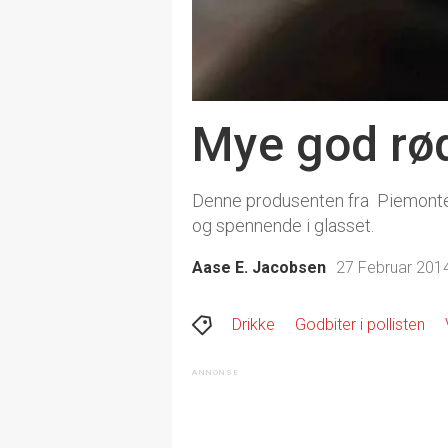
Mye god rød
Denne produsenten fra Piemonte 
og spennende i glasset.
Aase E. Jacobsen
27 Februar 2014
Drikke
Godbiter i pollisten