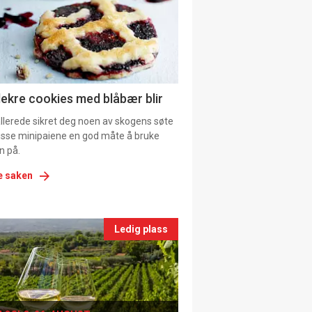
tion
ns
lekre cookies med blåbær blir
allerede sikret deg noen av skogens søte
 disse minipaiene en god måte å bruke
n på.
e saken
nts
Ledig plass
le