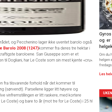
-
sec
11
Dag
Gyros 
og er 
området, og Pecchenino lager ikke uventet barolo også.
rett
helge
 Barolo 2008 (1247)
kommer fra deres tre hektar i
2
e kraftigste baroloene. San Giuseppe som er et
Om du ha
til Dogliani, har Le Coste som sin mest kjente «cru».
helgen e
fredags
Les hel
en fra tilsvarende forhold når det kommer til
 (sørvendt). Parsellene ligger litt høyere og
Arti
UKEN
lve vinfremstillingen er litt raskere, med kortere
Le Coste) og bare to år (mot tre for Le Coste) i 25 hl
deta