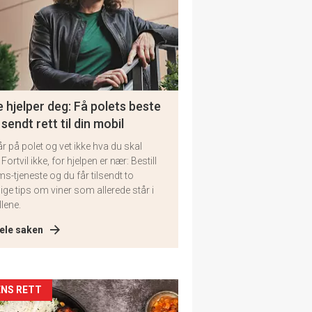
 hjelper deg: Få polets beste
 sendt rett til din mobil
år på polet og vet ikke hva du skal
 Fortvil ikke, for hjelpen er nær: Bestill
ms-tjeneste og du får tilsendt to
lige tips om viner som allerede står i
llene.
ele saken
kler
NS RETT