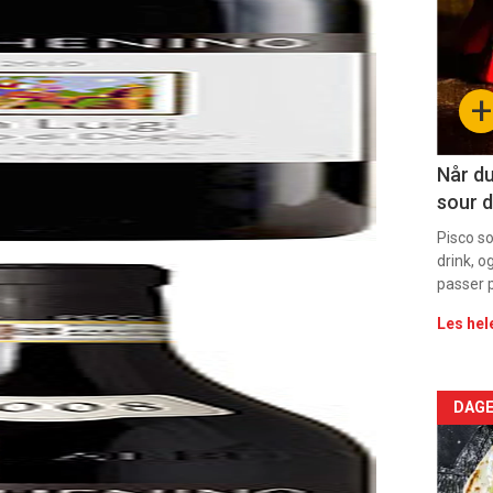
-
sec
+
11
Dag
Når du
sour d
rett
Pisco s
drink, o
passer p
Les hel
Arti
DAGE
deta