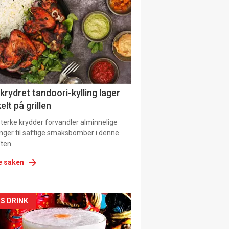
il
tion
 krydret tandoori-kylling lager
elt på grillen
 sterke krydder forvandler alminnelige
inger til saftige smaksbomber i denne
ten.
e saken
kler
S DRINK
il