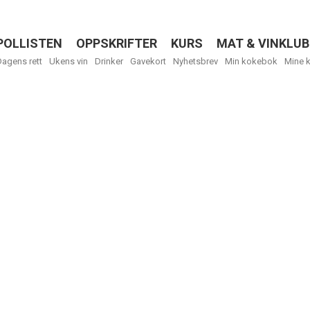
POLLISTEN
OPPSKRIFTER
KURS
MAT & VINKLUB
Menu
Dagens rett
Ukens vin
Drinker
Gavekort
Nyhetsbrev
Min kokebok
Mine 
R