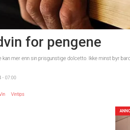
vin for pengene
kan mer enn sin prisgunstige dolcetto. Ikke minst byr ba
 - 07:00
Vin
Vintips
ANN