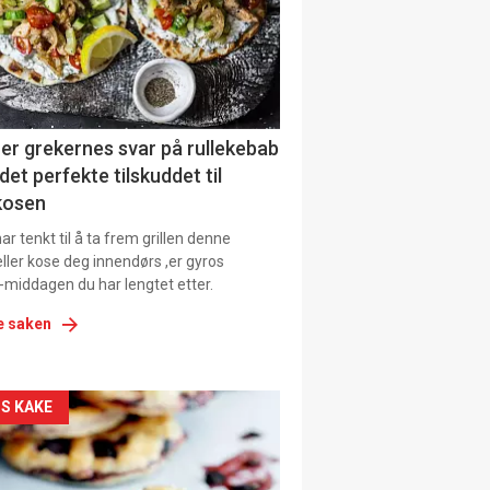
tion
ens
er grekernes svar på rullekebab
det perfekte tilskuddet til
kosen
r tenkt til å ta frem grillen denne
ller kose deg innendørs ,er gyros
-middagen du har lengtet etter.
e saken
kler
S KAKE
il