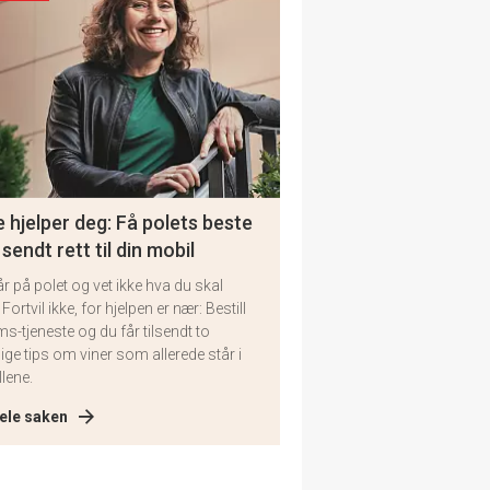
 hjelper deg: Få polets beste
 sendt rett til din mobil
år på polet og vet ikke hva du skal
 Fortvil ikke, for hjelpen er nær: Bestill
ms-tjeneste og du får tilsendt to
lige tips om viner som allerede står i
llene.
ele saken