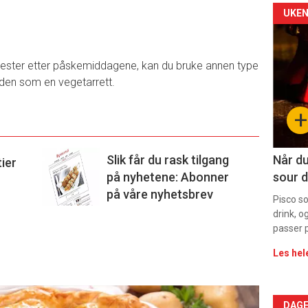
Arti
UKEN
deta
r rester etter påskemiddagene, kan du bruke annen type
-
ge den som en vegetarrett.
sec
+
11
Slik får du rask tilgang
Når du
tier
på nyhetene: Abonner
sour d
på våre nyhetsbrev
Pisco s
drink, o
passer p
Les hel
DAGE