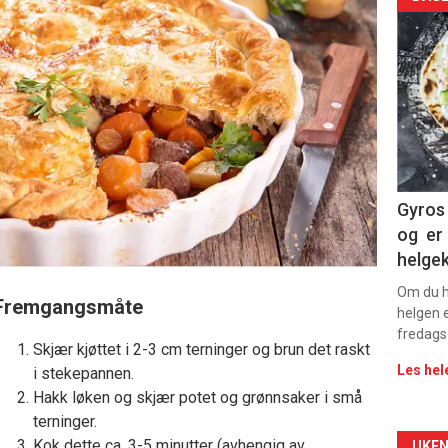
Arti
deta
-
sec
11
Dag
Gyros 
og er 
rett
helge
Om du ha
Fremgangsmåte
helgen e
fredags
Skjær kjøttet i 2-3 cm terninger og brun det raskt
Les hel
i stekepannen.
Hakk løken og skjær potet og grønnsaker i små
terninger.
Kok dette ca. 3-5 minutter (avhengig av
UKEN