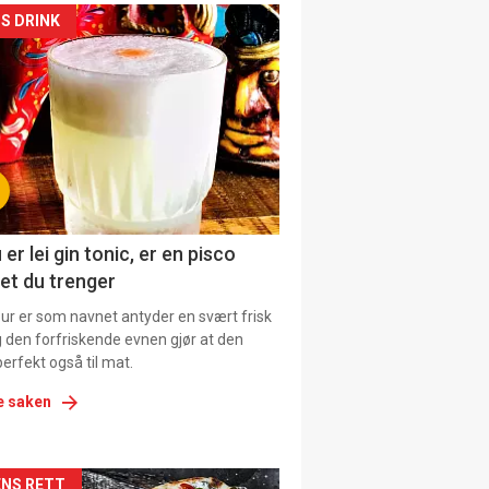
kler
S DRINK
il
tion
 er lei gin tonic, er en pisco
et du trenger
our er som navnet antyder en svært frisk
g den forfriskende evnen gjør at den
erfekt også til mat.
e saken
NS RETT