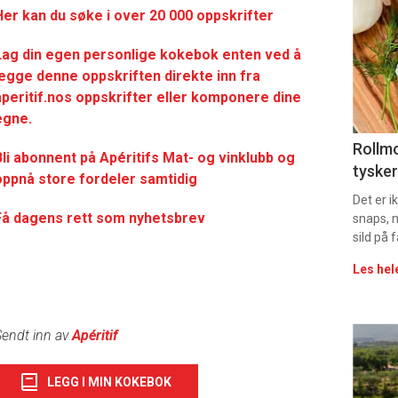
deta
Her kan du søke i over 20 000 oppskrifter
-
Lag din egen personlige kokebok enten ved å
sec
legge denne oppskriften direkte inn fra
aperitif.nos oppskrifter eller komponere dine
11
egne.
Uke
Rollmo
Bli abonnent på Apéritifs Mat- og vinklubb og
tysker
oppnå store fordeler samtidig
vin
Det er 
Få dagens rett som nyhetsbrev
snaps, 
sild på 
Les hel
endt inn av
Apéritif
Eve
sing
LEGG I MIN KOKEBOK