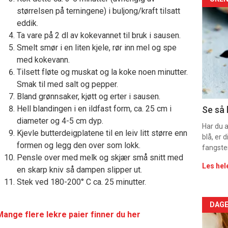
Arti
størrelsen på terningene) i buljong/kraft tilsatt
deta
eddik.
Ta vare på 2 dl av kokevannet til bruk i sausen.
-
Smelt smør i en liten kjele, rør inn mel og spe
med kokevann.
sec
Tilsett fløte og muskat og la koke noen minutter.
11
Smak til med salt og pepper.
Bland grønnsaker, kjøtt og erter i sausen.
Dag
Hell blandingen i en ildfast form, ca. 25 cm i
Se så 
diameter og 4-5 cm dyp.
rett
Har du 
Kjevle butterdeigplatene til en leiv litt større enn
blå, er
formen og legg den over som lokk.
2
fangste
Pensle over med melk og skjær små snitt med
Les hel
en skarp kniv så dampen slipper ut.
Stek ved 180-200° C ca. 25 minutter.
Arti
DAGE
Mange flere lekre paier finner du her