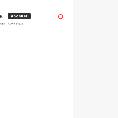
Logg
B
Abonner
kurs
Kokketips
inn
×
ge nyhetsbrev fra
Apéritif
 ukentlige nyhetsbrev. Du
 hvilke du ønsker å få
egistrer deg