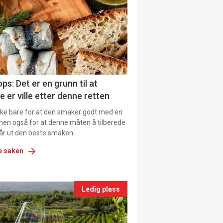
il
tion
ns
ps: Det er en grunn til at
e er ville etter denne retten
ikke bare for at den smaker godt med en
men også for at denne måten å tilberede
får ut den beste smaken.
e saken
nts
Ledig plass
le