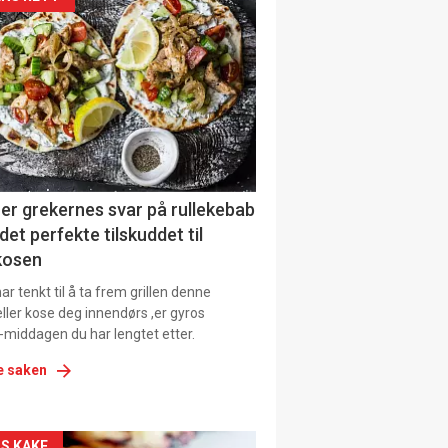
kler
il
tion
ens
er grekernes svar på rullekebab
det perfekte tilskuddet til
kosen
r tenkt til å ta frem grillen denne
ller kose deg innendørs ,er gyros
-middagen du har lengtet etter.
e saken
S KAKE