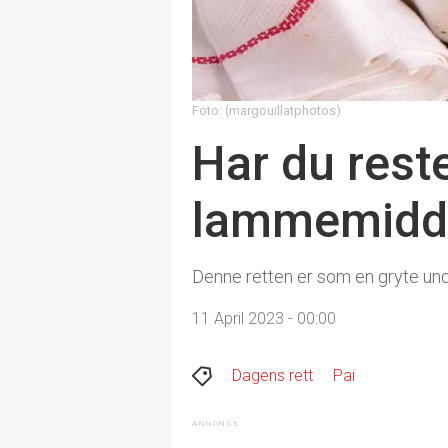
Foto: (margouillatphotos)
Har du rest
lammemiddag
Denne retten er som en gryte under
11 April 2023 - 00:00
Dagens rett
Pai