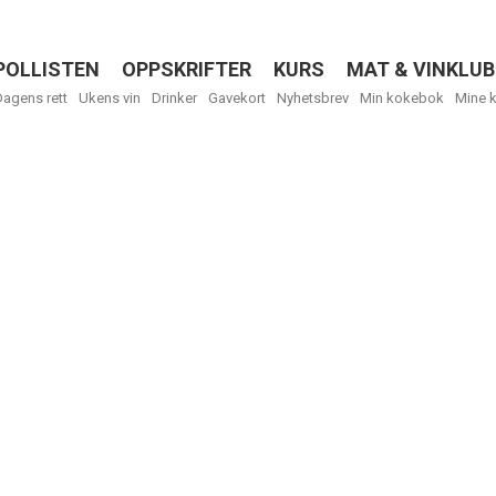
POLLISTEN
OPPSKRIFTER
KURS
MAT & VINKLUB
Menu
Dagens rett
Ukens vin
Drinker
Gavekort
Nyhetsbrev
Min kokebok
Mine 
Få ukentli
Vi tilbyr flere
kan fritt velge
tilsendt.
R