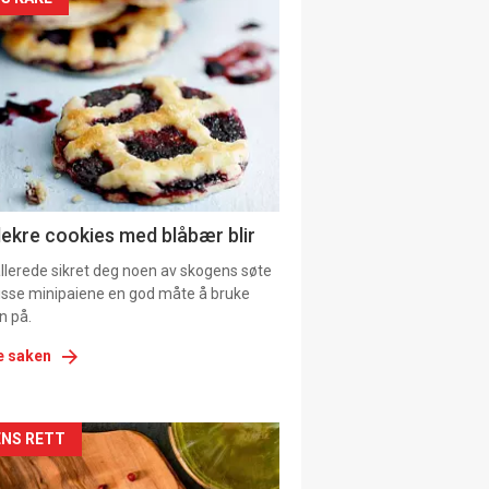
kler
il
tion
ens
lekre cookies med blåbær blir
allerede sikret deg noen av skogens søte
 disse minipaiene en god måte å bruke
n på.
e saken
kler
NS RETT