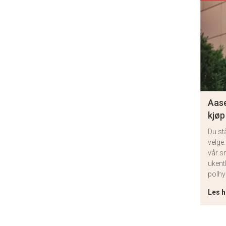
Aase
kjøp
Du st
velge.
vår s
ukent
polhy
Les h