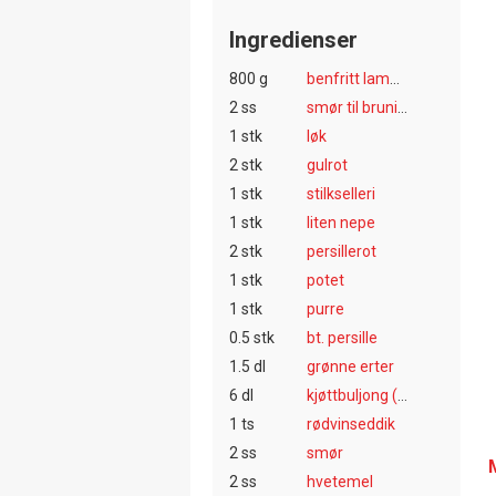
Ingredienser
800 g
benfritt lammekjøtt
2 ss
smør til bruning
1 stk
løk
2 stk
gulrot
1 stk
stilkselleri
1 stk
liten nepe
2 stk
persillerot
1 stk
potet
1 stk
purre
0.5 stk
bt. persille
1.5 dl
grønne erter
6 dl
kjøttbuljong (utblandet)
1 ts
rødvinseddik
2 ss
smør
2 ss
hvetemel