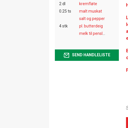
2 dl
kremfløte
0.25 ts
malt muskat
salt og pepper
4 stk
pl. butterdeig
melk til pensling
SEND HANDLELISTE
S