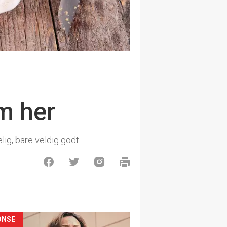
m her
lig, bare veldig godt.
ONSE