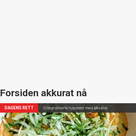
Forsiden akkurat nå
DAGENS RETT
Ostegratinerte nypoteter med løksalat