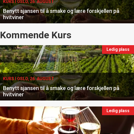
KURS I OSLO, 26. AUGUST
Benytt sjansen til å smake og lære forskjellen på
hvitviner
Events
Kommende Kurs
Ledig plass
KURS I OSLO, 26. AUGUST
Benytt sjansen til å smake og lære forskjellen på
hvitviner
Ledig plass