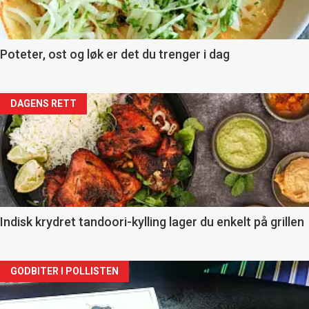
Poteter, ost og løk er det du trenger i dag
Forsiden
DAGENS RETT
akkurat
nå
-
2
Indisk krydret tandoori-kylling lager du enkelt på grillen
Forsiden
GODBITER I POLLISTEN
akkurat