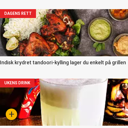
Artikler
DAGENS RETT
detail
-
section
11
Indisk krydret tandoori-kylling lager du enkelt på grillen
Dagens
Artikler
UKENS DRINK
rett
detail
-
+
section