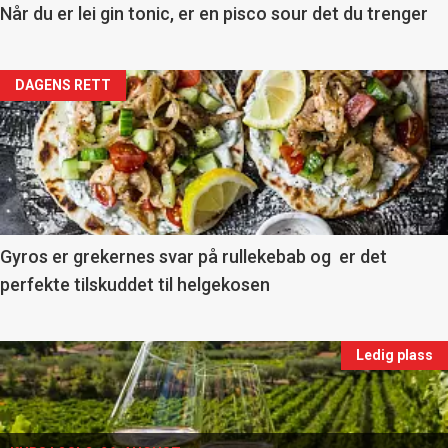
11
Når du er lei gin tonic, er en pisco sour det du trenger
Dagens
Artikler
DAGENS RETT
rett
detail
2
-
section
11
Gyros er grekernes svar på rullekebab og er det
perfekte tilskuddet til helgekosen
Ukens
vin
Events
Ledig plass
single