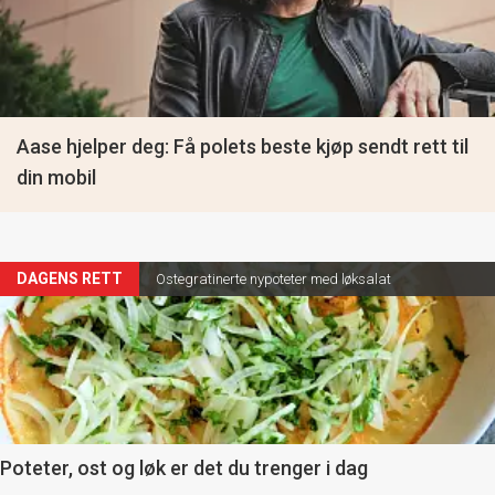
Aase hjelper deg: Få polets beste kjøp sendt rett til
din mobil
Artikler
DAGENS RETT
Ostegratinerte nypoteter med løksalat
detail
-
section
11
Poteter, ost og løk er det du trenger i dag