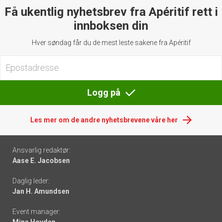
Få ukentlig nyhetsbrev fra Apéritif rett i
innboksen din
Hver søndag får du de mest leste sakene fra Apéritif
Logg på
Les mer om de andre nyhetsbrevene våre her
Footer
Ansvarlig redaktør:
Aase E. Jacobsen
-
Daglig leder:
links
Jan H. Amundsen
Event manager:
Mina Hovden