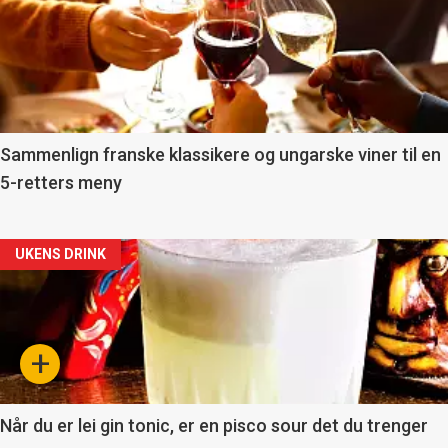
akkurat
nå
-
5
Sammenlign franske klassikere og ungarske viner til en
5-retters meny
Forsiden
UKENS DRINK
akkurat
nå
+
-
6
Når du er lei gin tonic, er en pisco sour det du trenger