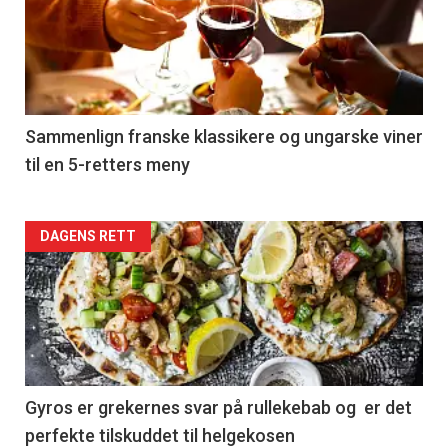
akkurat
nå
-
5
Sammenlign franske klassikere og ungarske viner
til en 5-retters meny
Forsiden
DAGENS RETT
akkurat
nå
-
6
Gyros er grekernes svar på rullekebab og er det
perfekte tilskuddet til helgekosen