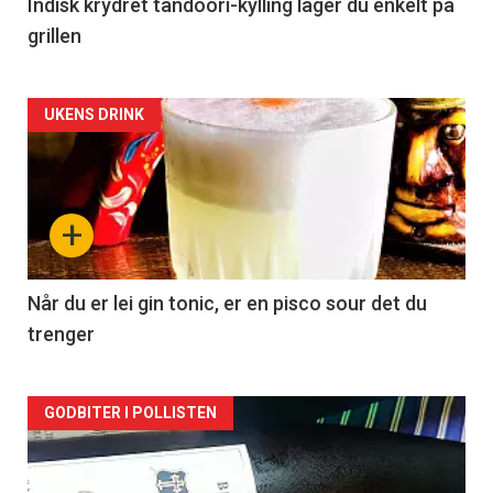
Indisk krydret tandoori-kylling lager du enkelt på
grillen
Forsiden
UKENS DRINK
akkurat
nå
+
-
2
Når du er lei gin tonic, er en pisco sour det du
trenger
Forsiden
GODBITER I POLLISTEN
akkurat