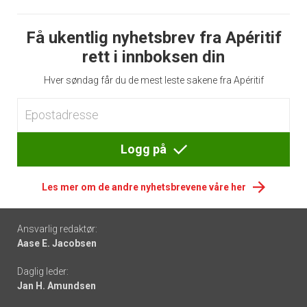
Få ukentlig nyhetsbrev fra Apéritif
rett i innboksen din
Hver søndag får du de mest leste sakene fra Apéritif
Logg på
Les mer om de andre nyhetsbrevene våre her
Footer
Ansvarlig redaktør:
Aase E. Jacobsen
-
Daglig leder:
links
Jan H. Amundsen