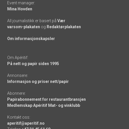
Event manager:
Mina Hovden
All journalistikk er basert på
Vær
varsom-plakaten
og
Redaktørplakaten
Om informasjonskapsler
Om Apéritif:
På nett og papir siden 1995
Annonsere:
Informasjon og priser nett/papir
Abonnere:
Papirabonnement for restaurantbransjen
Medlemskap Apéritif Mat- og vinklubb
Kontakt oss:
aperitif@aperitif.no