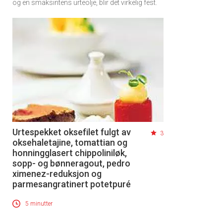
og en smaksintens urteolje, blir det virkelig fest.
Urtespekket oksefilet fulgt av
3
oksehaletajine, tomattian og
honningglasert chippoliniløk,
sopp- og bønneragout, pedro
ximenez-reduksjon og
parmesangratinert potetpuré
×
5 minutter