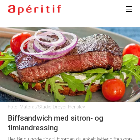
Foto: Matprat/Studio Dreyer-Hensley
Biffsandwich med sitron- og
timiandressing
Her får du gode tips til hvordan du enkelt løfter biffen opp