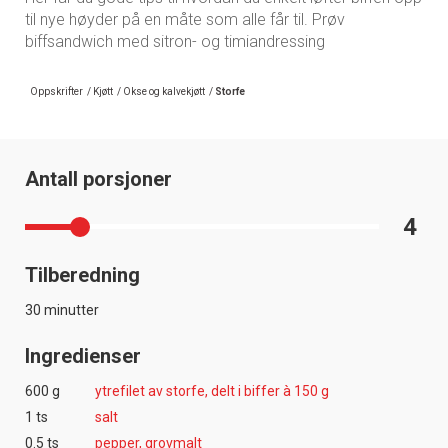
til nye høyder på en måte som alle får til. Prøv
biffsandwich med sitron- og timiandressing
Oppskrifter
/
Kjøtt
/
Okse og kalvekjøtt
/
Storfe
Antall porsjoner
4
Tilberedning
30 minutter
Ingredienser
600 g
ytrefilet av storfe, delt i biffer à 150 g
1 ts
salt
0.5 ts
pepper, grovmalt