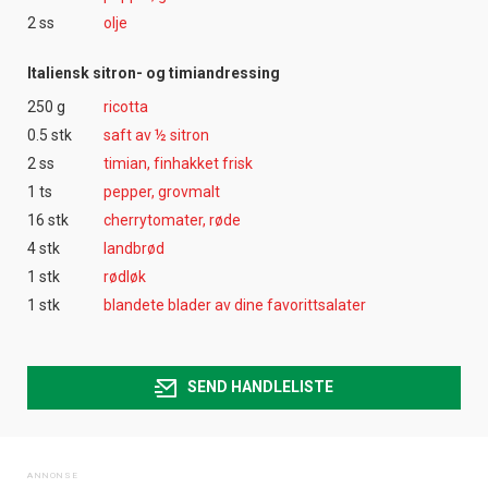
2 ss
olje
Italiensk sitron- og timiandressing
250 g
ricotta
0.5 stk
saft av ½ sitron
2 ss
timian, finhakket frisk
1 ts
pepper, grovmalt
16 stk
cherrytomater, røde
4 stk
landbrød
1 stk
rødløk
1 stk
blandete blader av dine favorittsalater
SEND HANDLELISTE