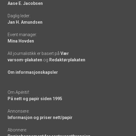
Aase E. Jacobsen
-
Daglig leder:
links
Jan H. Amundsen
Event manager:
Mina Hovden
All journalistikk er basert på
Vær
varsom-plakaten
og
Redaktørplakaten
Om informasjonskapsler
Om Apéritif:
På nett og papir siden 1995
Annonsere:
Informasjon og priser nett/papir
Abonnere: