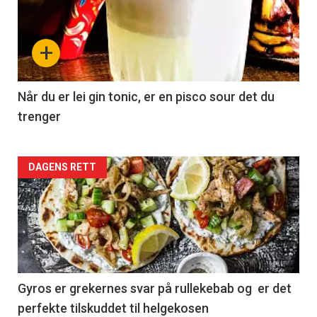
+
Når du er lei gin tonic, er en pisco sour det du
trenger
Forsiden
DAGENS RETT
akkurat
nå
-
2
Gyros er grekernes svar på rullekebab og er det
perfekte tilskuddet til helgekosen