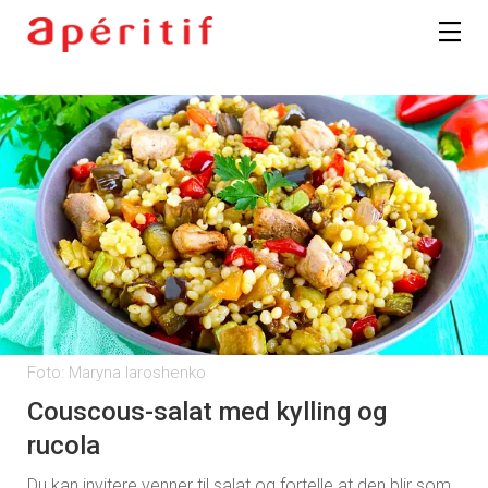
Foto: Maryna Iaroshenko
Couscous-salat med kylling og
rucola
Du kan invitere venner til salat og fortelle at den blir som