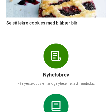
nå
-
6
Se så lekre cookies med blåbær blir
Nyhetsbrev
Få nyeste oppskrifter og nyheter rett i din innboks.