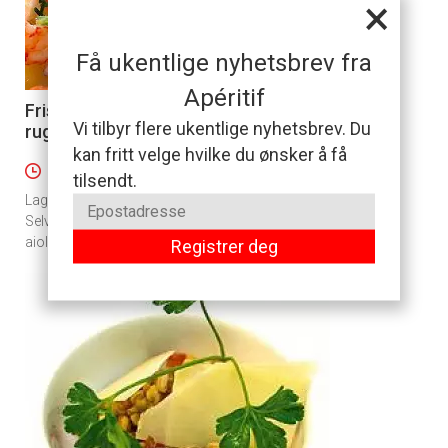
×
Få ukentlige nyhetsbrev fra
Apéritif
Frisk salat med skalldyr og
4
Vi tilbyr flere ukentlige nyhetsbrev. Du
rugbrød
kan fritt velge hvilke du ønsker å få
10 minutter
tilsendt.
Lag en frisk salat med skalldyr og rugbrød.
Selvfølgelig topper du det hele med hjemmelaget
aioli. Alt unnagjort på 10 minutter.
Registrer deg