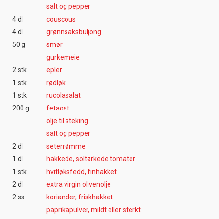
salt og pepper
4 dl
couscous
4 dl
grønnsaksbuljong
50 g
smør
gurkemeie
2 stk
epler
1 stk
rødløk
1 stk
rucolasalat
200 g
fetaost
olje til steking
salt og pepper
2 dl
seterrømme
1 dl
hakkede, soltørkede tomater
1 stk
hvitløksfedd, finhakket
2 dl
extra virgin olivenolje
2 ss
koriander, friskhakket
paprikapulver, mildt eller sterkt