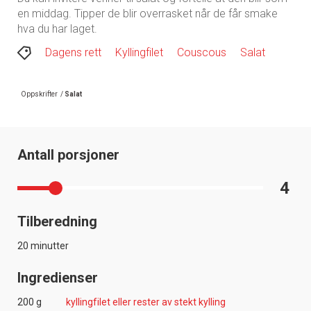
en middag. Tipper de blir overrasket når de får smake
hva du har laget.
Dagens rett
Kyllingfilet
Couscous
Salat
Oppskrifter
/
Salat
Antall porsjoner
4
Tilberedning
20 minutter
Ingredienser
200 g
kyllingfilet eller rester av stekt kylling