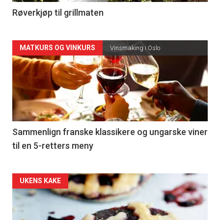
4
Røverkjøp til grillmaten
Forsiden
MATKURS OG VINKURS
Vinsmaking i Oslo
akkurat
nå
-
5
Sammenlign franske klassikere og ungarske viner
til en 5-retters meny
Forsiden
UKENS KAKE
akkurat