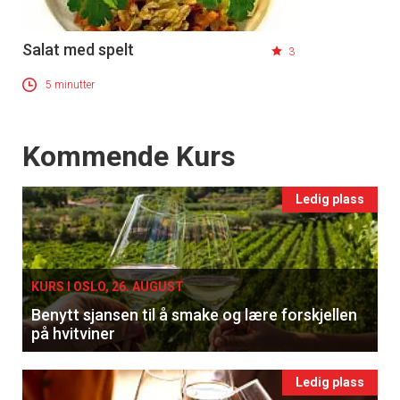
Salat med spelt
3
5 minutter
Events
Kommende Kurs
Ledig plass
KURS I OSLO, 26. AUGUST
Benytt sjansen til å smake og lære forskjellen
på hvitviner
Ledig plass