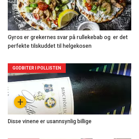
nå
-
2
Gyros er grekernes svar på rullekebab og er det
perfekte tilskuddet til helgekosen
Forsiden
GODBITER I POLLISTEN
akkurat
nå
+
-
3
Disse vinene er usannsynlig billige