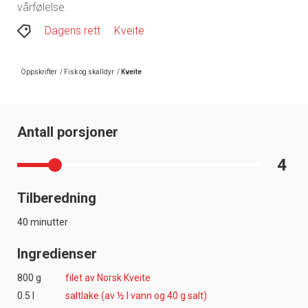
vårfølelse.
Dagens rett
Kveite
Oppskrifter
/
Fisk og skalldyr
/
Kveite
Antall porsjoner
4
Tilberedning
40 minutter
Ingredienser
800 g
filet av Norsk Kveite
0.5 l
saltlake (av ½ l vann og 40 g salt)