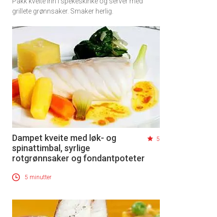
Pakk kveite inn i spekeskinke og server med
grillete grønnsaker. Smaker herlig.
×
Få ukentlige nyhetsbrev fra
Apéritif
Vi tilbyr flere ukentlige nyhetsbrev. Du
kan fritt velge hvilke du ønsker å få
tilsendt.
Dampet kveite med løk- og
5
spinattimbal, syrlige
Registrer deg
rotgrønnsaker og fondantpoteter
5 minutter