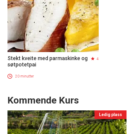
Stekt kveite med parmaskinke og
4
søtpotetpai
20 minutter
Events
Kommende Kurs
Ledig plass