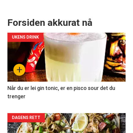
Forsiden akkurat nå
UKENS DRINK
+
Når du er lei gin tonic, er en pisco sour det du
trenger
Forsiden
DAGENS RETT
akkurat