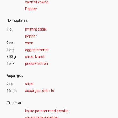
vann til koking
Pepper
Hollandaise
1 dl
hvitvinseddik
pepper
2 ss
vann
4 stk
eggeplommer
300 g
smør, klaret
1 stk
presset sitron
Asparges
2 ss
smør
16 stk
asparges, delt i to
Tilbehør
kokte poteter med persille
smørkokte gulrøtter