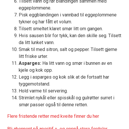
Tilsett vann og rør blandingen sammen med
eggeplommene.
Pisk eggblandingen i vannbad til eggeplommene
tykner og har fått et volum.
Tilsett smeltet klaret smør litt om gangen.
Hvis sausen blir for tykk, kan den skille seg. Tilsett
da litt lunket vann.
Smak til med sitron, salt og pepper. Tilsett gjerne
litt friske urter.
Asparges:
Ha litt vann og smør i bunnen av en
kjele og kok opp.
Legg i asparges og kok slik at de fortsatt har
tyggemotstand.
Hold varme til servering.
Strimlet nykål eller spisskål og gulrøtter surret i
smør passer også til denne retten.
Flere fristende retter med kveite finner du her
Bli abonnent på aperitif + og oppnå store fordeler