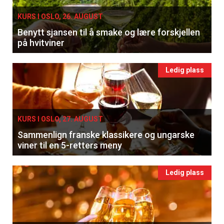
KURS I OSLO, 26. AUGUST
Benytt sjansen til å smake og lære forskjellen
på hvitviner
Ledig plass
KURS I OSLO, 27. AUGUST
Sammenlign franske klassikere og ungarske
viner til en 5-retters meny
Ledig plass