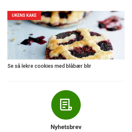
Forsiden
UKENS KAKE
akkurat
nå
-
6
Se så lekre cookies med blåbær blir
Nyhetsbrev