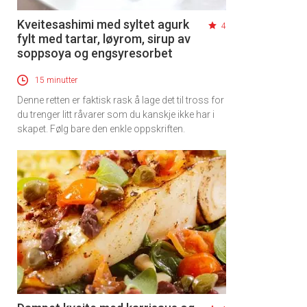
Kveitesashimi med syltet agurk
4
fylt med tartar, løyrom, sirup av
soppsoya og engsyresorbet
15 minutter
Denne retten er faktisk rask å lage det til tross for
du trenger litt råvarer som du kanskje ikke har i
skapet. Følg bare den enkle oppskriften.