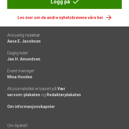
Logg på
Les mer om de andre nyhetsbrevene våre her
Footer
Ansvarlig redaktør:
Aase E. Jacobsen
-
Daglig leder:
links
Jan H. Amundsen
Event manager:
Mina Hovden
All journalistikk er basert på
Vær
varsom-plakaten
og
Redaktørplakaten
Om informasjonskapsler
Om Apéritif: