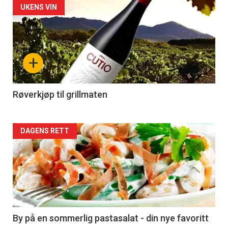
Forsiden
UKENS VIN
akkurat
nå
+
-
4
Røverkjøp til grillmaten
Forsiden
DAGENS RETT
akkurat
nå
-
5
By på en sommerlig pastasalat - din nye favoritt