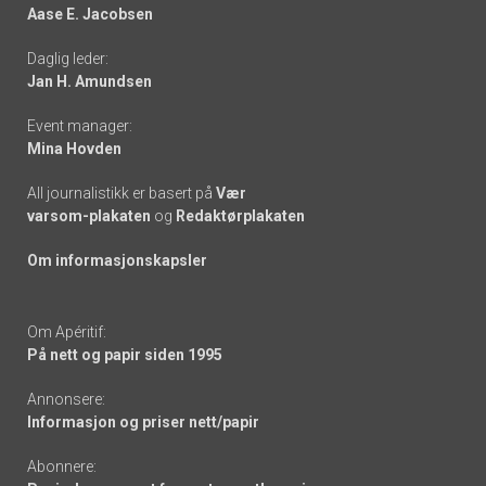
Aase E. Jacobsen
-
Daglig leder:
links
Jan H. Amundsen
Event manager:
Mina Hovden
All journalistikk er basert på
Vær
varsom-plakaten
og
Redaktørplakaten
Om informasjonskapsler
Om Apéritif:
På nett og papir siden 1995
Annonsere:
Informasjon og priser nett/papir
Abonnere: