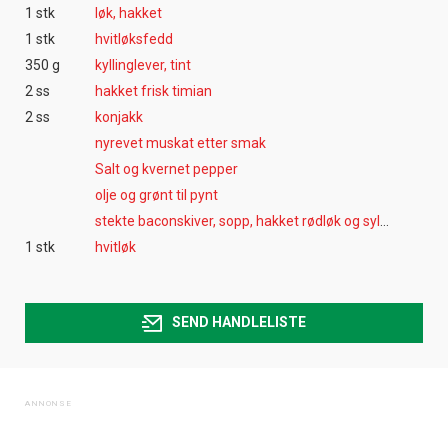
1 stk
løk, hakket
1 stk
hvitløksfedd
350 g
kyllinglever, tint
2 ss
hakket frisk timian
2 ss
konjakk
nyrevet muskat etter smak
Salt og kvernet pepper
olje og grønt til pynt
stekte baconskiver, sopp, hakket rødløk og sylteagurk
1 stk
hvitløk
SEND HANDLELISTE