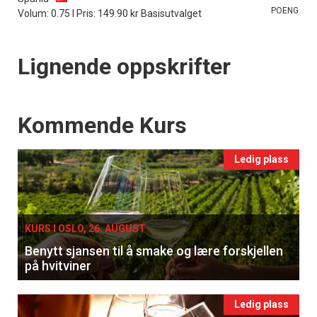
POENG
Volum: 0.75 l Pris: 149.90 kr Basisutvalget
Lignende oppskrifter
Events
Kommende Kurs
Ledig plass
KURS I OSLO, 26. AUGUST
Benytt sjansen til å smake og lære forskjellen
på hvitviner
Ledig plass