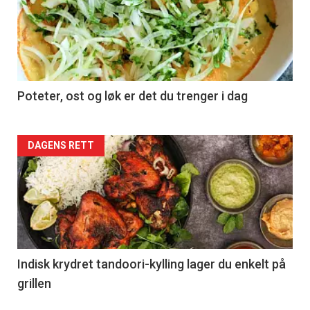
Poteter, ost og løk er det du trenger i dag
Forsiden
DAGENS RETT
akkurat
nå
-
2
Indisk krydret tandoori-kylling lager du enkelt på
grillen