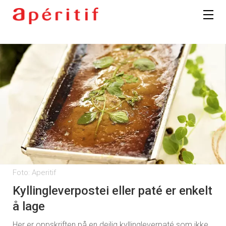
Foto: Aperitif
Kyllingleverpostei eller paté er enkelt
å lage
Her er oppskriften på en deilig kyllingleverpaté som ikke