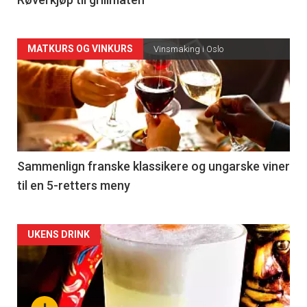
4
Forsiden
MATKURS OG VINKURS
Vinsmaking i Oslo
akkurat
nå
-
5
Sammenlign franske klassikere og ungarske viner
til en 5-retters meny
Forsiden
UKENS DRINK
akkurat
nå