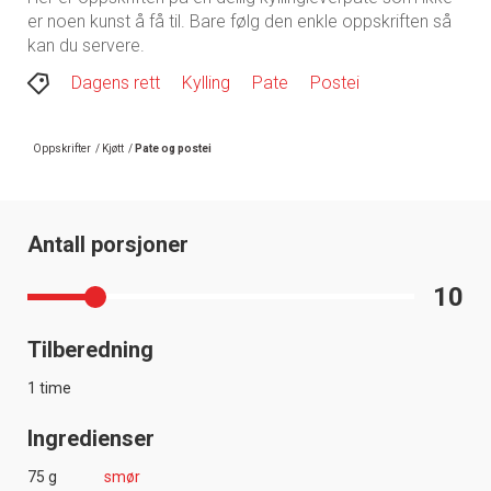
er noen kunst å få til. Bare følg den enkle oppskriften så
kan du servere.
Dagens rett
Kylling
Pate
Postei
Oppskrifter
/
Kjøtt
/
Pate og postei
Antall porsjoner
10
Tilberedning
1 time
Ingredienser
75 g
smør