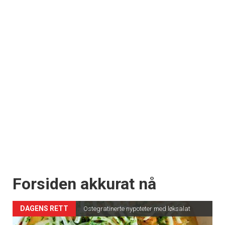
Forsiden akkurat nå
DAGENS RETT
Ostegratinerte nypoteter med løksalat