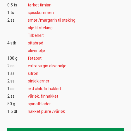
0.5 ts
tørket timian
1 ts
spisskummen
2 ss
smør /margarin til steking
olje til steking
Tilbehør:
4 stk
pitabrød
olivenolje
100 g
fetaost
2 ss
extra virgin olivenolje
1 ss
sitron
2 ss
pinjekjerner
1 ss
rød chili, finhakket
2 ss
vårløk, finhakket
50 g
spinatblader
1.5 dl
hakket purre /vårløk