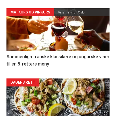
Forsiden
MATKURS OG VINKURS
Vinsmaking i Oslo
akkurat
nå
-
5
Sammenlign franske klassikere og ungarske viner
til en 5-retters meny
Forsiden
DAGENS RETT
akkurat
nå