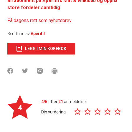
Bli abonnent på Apéritifs Mat & vinklubb og oppnå
store fordeler samtidig
Få dagens rett som nyhetsbrev
Sendt inn av
Apéritif
LEGG I MIN KOKEBOK
4/5
etter
21
anmeldelser
4
Din vurdering: