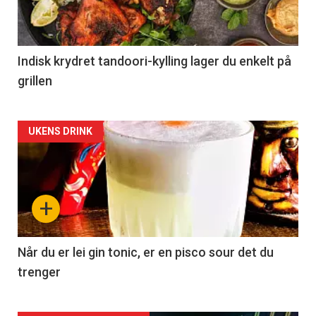
Indisk krydret tandoori-kylling lager du enkelt på
grillen
Forsiden
UKENS DRINK
akkurat
nå
+
-
2
Når du er lei gin tonic, er en pisco sour det du
trenger