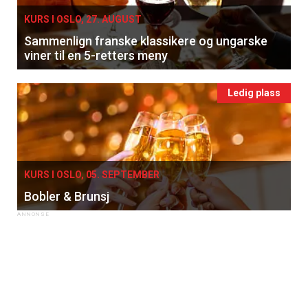
×
KURS I OSLO, 27. AUGUST
Få ukentlige nyhetsbrev fra
Sammenlign franske klassikere og ungarske
viner til en 5-retters meny
Apéritif
Vi tilbyr flere ukentlige nyhetsbrev. Du
Ledig plass
kan fritt velge hvilke du ønsker å få
tilsendt.
Registrer deg
KURS I OSLO, 05. SEPTEMBER
Bobler & Brunsj