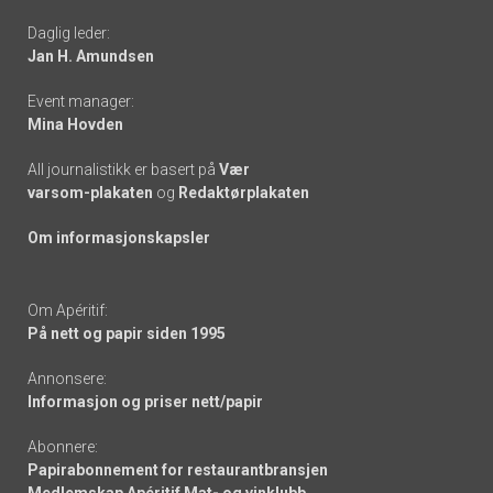
-
Daglig leder:
links
Jan H. Amundsen
Event manager:
Mina Hovden
All journalistikk er basert på
Vær
varsom-plakaten
og
Redaktørplakaten
Om informasjonskapsler
Om Apéritif:
På nett og papir siden 1995
Annonsere:
Informasjon og priser nett/papir
Abonnere:
Papirabonnement for restaurantbransjen
Medlemskap Apéritif Mat- og vinklubb