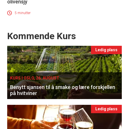
olivensjy
5 minutter
Events
Kommende Kurs
Ledig plass
KURS I OSLO, 26. AUGUST
Benytt sjansen til å smake og lære forskjellen
på hvitviner
Ledig plass