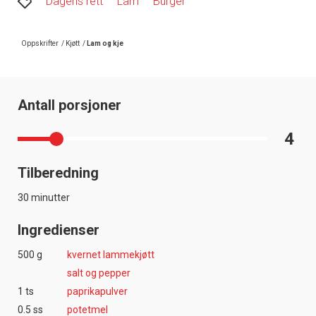
Dagens rett
Lam
Burger
Oppskrifter
/
Kjøtt
/
Lam og kje
Antall porsjoner
4
Tilberedning
30 minutter
Ingredienser
500 g
kvernet lammekjøtt
salt og pepper
1 ts
paprikapulver
0.5 ss
potetmel