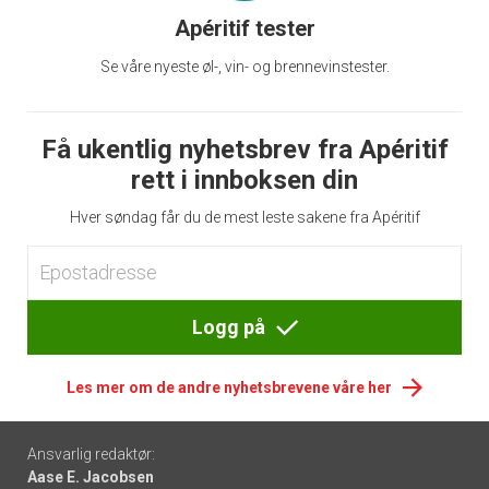
Apéritif tester
Se våre nyeste øl-, vin- og brennevinstester.
Få ukentlig nyhetsbrev fra Apéritif
rett i innboksen din
Hver søndag får du de mest leste sakene fra Apéritif
Logg på
Les mer om de andre nyhetsbrevene våre her
Footer
Ansvarlig redaktør:
Aase E. Jacobsen