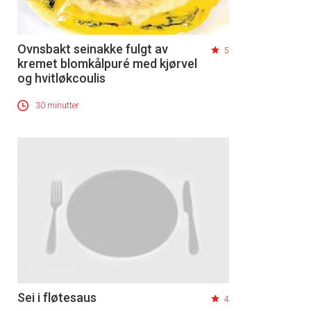
Ovnsbakt seinakke fulgt av
5
kremet blomkålpuré med kjørvel
og hvitløkcoulis
30 minutter
Sei i fløtesaus
4