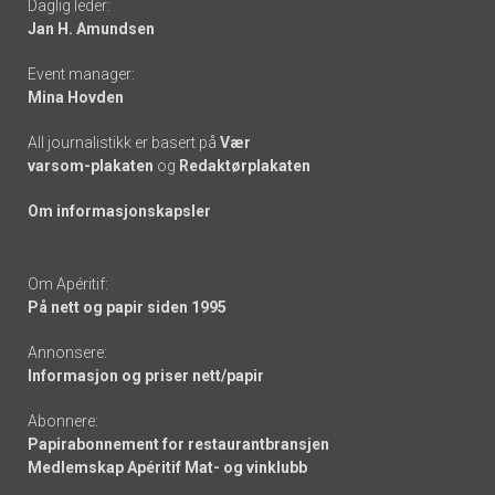
Daglig leder:
links
Jan H. Amundsen
Event manager:
Mina Hovden
All journalistikk er basert på
Vær
varsom-plakaten
og
Redaktørplakaten
Om informasjonskapsler
Om Apéritif:
På nett og papir siden 1995
Annonsere:
Informasjon og priser nett/papir
Abonnere:
Papirabonnement for restaurantbransjen
Medlemskap Apéritif Mat- og vinklubb