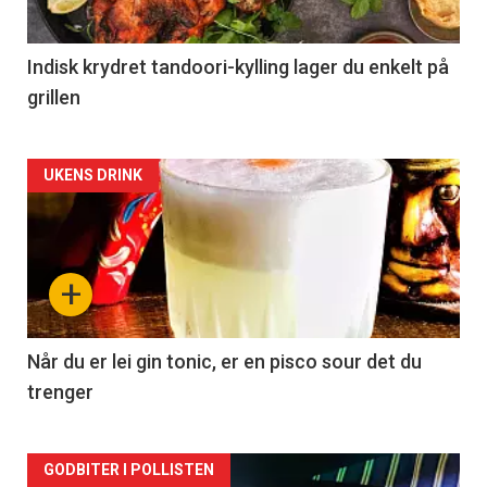
Indisk krydret tandoori-kylling lager du enkelt på
grillen
Forsiden
UKENS DRINK
akkurat
nå
+
-
2
Når du er lei gin tonic, er en pisco sour det du
trenger
Forsiden
GODBITER I POLLISTEN