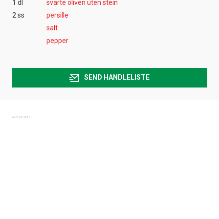
1 dl
svarte oliven uten stein
2 ss
persille
salt
pepper
SEND HANDLELISTE