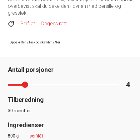
overbevist skal du bake den i ovnen med persille og
gressløk.
Seifilet
Dagens rett
Oppskrifter
/
Fisk og skalldyr
/
Sei
Antall porsjoner
4
Tilberedning
30 minutter
Ingredienser
800 g
seifilét