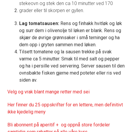
stekeovn og stek den ca 10 minutter ved 170
grader eller til skorpen er gyllen.
Lag tomatsausen:
Rens og finhakk hvitløk og løk
og surr dem i olivenolje til løken er blank. Rens og
skjær de øvrige grønnsaker i små terninger og ha
dem opp i gryten sammen med løken.
Tilsett tomatene og la sausen trekke på svak
varme ca 5 minutter. Smak til med salt og pepper
og ha i persille ved servering. Server sausen til den
ovnsbakte fisken gjerne med poteter eller ris ved
siden av.
Velg og vrak blant mange retter med sei
Her finner du 25 oppskrifter for en lettere, men definitivt
ikke kjedelig meny
Bli abonnent på aperitif + og oppnå store fordeler
samtidig som rabatter på alle våre kurs