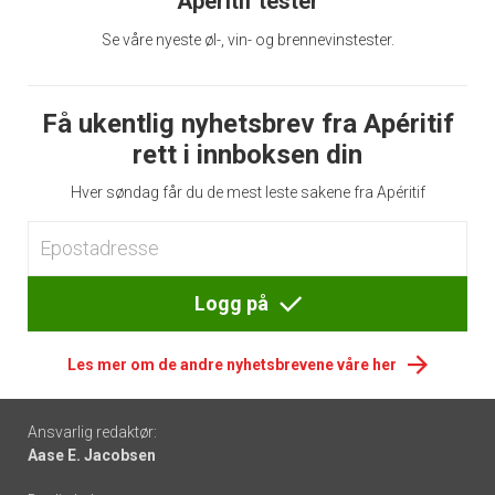
Apéritif tester
Se våre nyeste øl-, vin- og brennevinstester.
Få ukentlig nyhetsbrev fra Apéritif
rett i innboksen din
Hver søndag får du de mest leste sakene fra Apéritif
Logg på
Les mer om de andre nyhetsbrevene våre her
Footer
Ansvarlig redaktør:
Aase E. Jacobsen
-