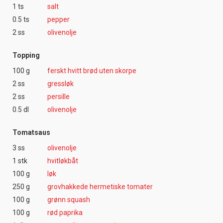
1 ts
salt
0.5 ts
pepper
2 ss
olivenolje
Topping
100 g
ferskt hvitt brød uten skorpe
2 ss
gressløk
2 ss
persille
0.5 dl
olivenolje
Tomatsaus
3 ss
olivenolje
1 stk
hvitløkbåt
100 g
løk
250 g
grovhakkede hermetiske tomater
100 g
grønn squash
100 g
rød paprika