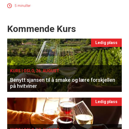
5 minutter
Events
Kommende Kurs
Ledig plass
KURS I OSLO, 26. AUGUST
Benytt sjansen til å smake og lære forskjellen
på hvitviner
Ledig plass