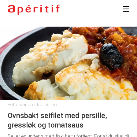
Registrer deg
Foto: wando studios inc
Ovnsbakt seifilet med persille,
gressløk og tomatsaus
Sei er en undervurdert fisk, helt ufortjent. For at du skal bli