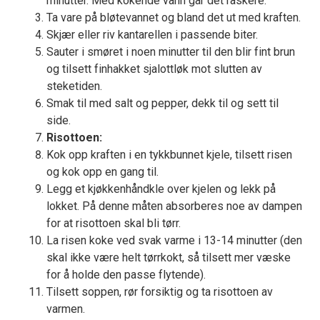
minutter. Med kokende vann går det raskere.
Ta vare på bløtevannet og bland det ut med kraften.
Skjær eller riv kantarellen i passende biter.
Sauter i smøret i noen minutter til den blir fint brun
og tilsett finhakket sjalottløk mot slutten av
steketiden.
Smak til med salt og pepper, dekk til og sett til
side.
Risottoen:
Kok opp kraften i en tykkbunnet kjele, tilsett risen
og kok opp en gang til.
Legg et kjøkkenhåndkle over kjelen og lekk på
lokket. På denne måten absorberes noe av dampen
for at risottoen skal bli tørr.
La risen koke ved svak varme i 13-14 minutter (den
skal ikke være helt tørrkokt, så tilsett mer væske
for å holde den passe flytende).
Tilsett soppen, rør forsiktig og ta risottoen av
varmen.