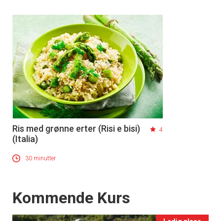
Ris med grønne erter (Risi e bisi)
4
(Italia)
30 minutter
Events
Kommende Kurs