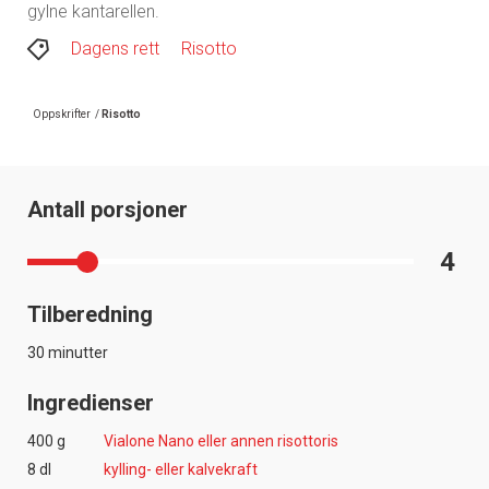
gylne kantarellen.
Dagens rett
Risotto
Oppskrifter
/
Risotto
Antall porsjoner
4
Tilberedning
30 minutter
Ingredienser
400 g
Vialone Nano eller annen risottoris
8 dl
kylling- eller kalvekraft