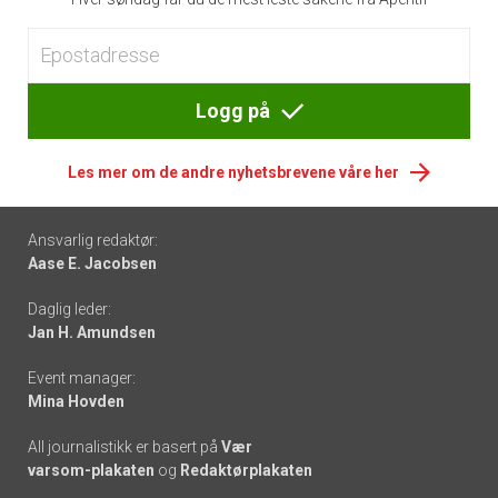
Logg på
Les mer om de andre nyhetsbrevene våre her
Footer
Ansvarlig redaktør:
Aase E. Jacobsen
-
Daglig leder:
links
Jan H. Amundsen
Event manager:
Mina Hovden
All journalistikk er basert på
Vær
varsom-plakaten
og
Redaktørplakaten