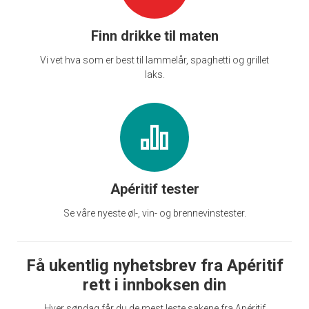
Finn drikke til maten
Vi vet hva som er best til lammelår, spaghetti og grillet
laks.
Apéritif tester
Se våre nyeste øl-, vin- og brennevinstester.
Få ukentlig nyhetsbrev fra Apéritif
rett i innboksen din
Hver søndag får du de mest leste sakene fra Apéritif