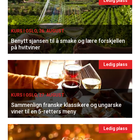
Ledig plass
KURS I OSLO, 26. AUGUST
Benytt sjansen til å smake og lære forskjellen
på hvitviner
Ledig plass
KURS I OSLO, 27. AUGUST
Sammenlign franske klassikere og ungarske
viner til en 5-retters meny
Ledig plass