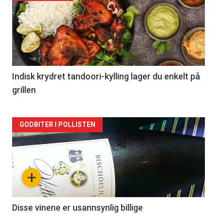
akkurat
nå
-
2
Indisk krydret tandoori-kylling lager du enkelt på
grillen
Forsiden
GODBITER I POLLISTEN
akkurat
nå
+
-
3
Disse vinene er usannsynlig billige