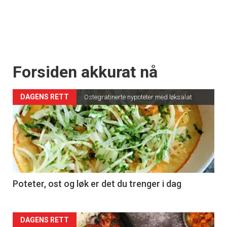
Forsiden akkurat nå
DAGENS RETT
Ostegratinerte nypoteter med løksalat
Poteter, ost og løk er det du trenger i dag
Forsiden
DAGENS RETT