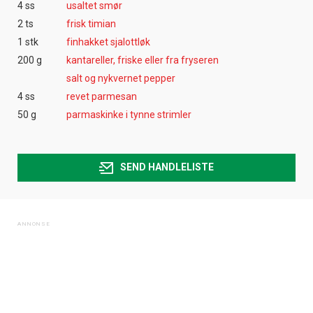
4 ss
usaltet smør
2 ts
frisk timian
1 stk
finhakket sjalottløk
200 g
kantareller, friske eller fra fryseren
salt og nykvernet pepper
4 ss
revet parmesan
50 g
parmaskinke i tynne strimler
SEND HANDLELISTE