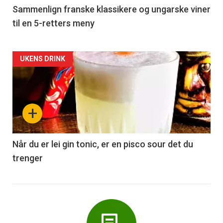
5
Sammenlign franske klassikere og ungarske viner
til en 5-retters meny
Forsiden
UKENS DRINK
akkurat
nå
+
-
6
Når du er lei gin tonic, er en pisco sour det du
trenger