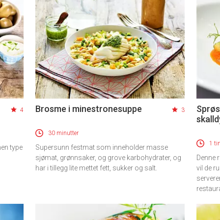
Brosme i minestronesuppe
Sprøs
4
3
skall
30 minutter
1 ti
nen type
Supersunn festmat som inneholder masse
sjømat, grønnsaker, og grove karbohydrater, og
Denne re
har i tillegg lite mettet fett, sukker og salt.
vil de r
servere
restaur