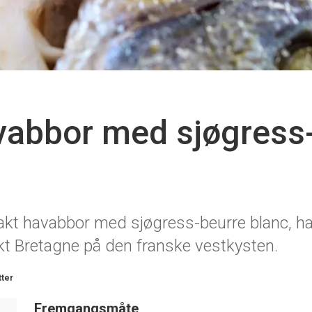
vabbor med sjøgress
akt havabbor med sjøgress-beurre blanc, ha
kt Bretagne på den franske vestkysten.
tter
Fremgangsmåte