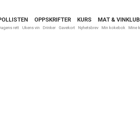
POLLISTEN
OPPSKRIFTER
KURS
MAT & VINKLUB
Menu
Dagens rett
Ukens vin
Drinker
Gavekort
Nyhetsbrev
Min kokebok
Mine 
Få ukentli
Vi tilbyr flere
kan fritt velge
tilsendt.
R