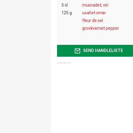
5 cl
muscadet, vin
125 g
usaltet smør
fleur de sel
grovkvernet pepper
SEND HANDLELISTE