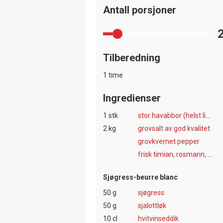
Antall porsjoner
Tilberedning
1 time
Ingredienser
1 stk
stor havabbor (helst linefisket) på ca 800 g
2 kg
grovsalt av god kvalitet
grovkvernet pepper
frisk timian, rosmarin, estragon og fennikel
Sjøgress-beurre blanc
50 g
sjøgress
50 g
sjalottløk
10 cl
hvitvinseddik