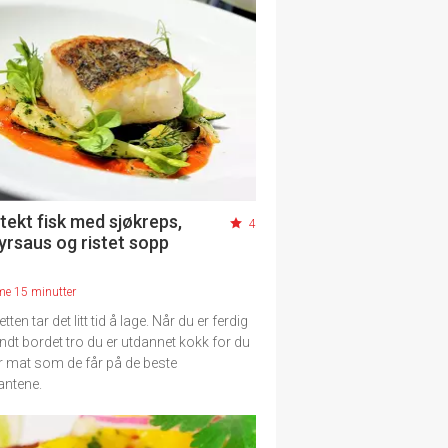
tekt fisk med sjøkreps,
4
dyrsaus og ristet sopp
me 15 minutter
tten tar det litt tid å lage. Når du er ferdig
undt bordet tro du er utdannet kokk for du
r mat som de får på de beste
antene.