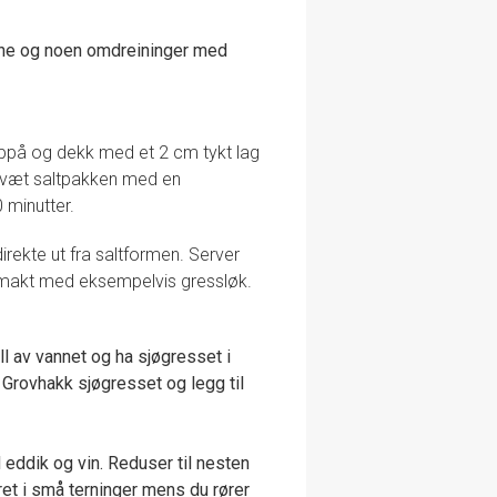
ene og noen omdreininger med
 oppå og dekk med et 2 cm tykt lag
g væt saltpakken med en
 minutter.
 direkte ut fra saltformen. Server
lsmakt med eksempelvis gressløk.
l av vannet og ha sjøgresset i
 Grovhakk sjøgresset og legg til
eddik og vin. Reduser til nesten
et i små terninger mens du rører