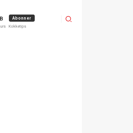
Logg
B
Abonner
kurs
Kokketips
inn
×
ge nyhetsbrev fra
Apéritif
 ukentlige nyhetsbrev. Du
 hvilke du ønsker å få
egistrer deg