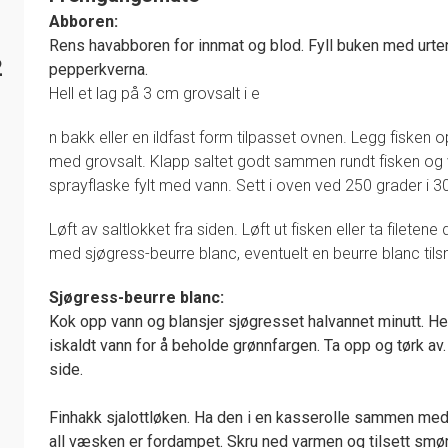
Abboren:
Rens havabboren for innmat og blod. Fyll buken med urt
2
pepperkverna.
Hell et lag på 3 cm grovsalt i e
n bakk eller en ildfast form tilpasset ovnen. Legg fisken
med grovsalt. Klapp saltet godt sammen rundt fisken o
sprayflaske fylt med vann. Sett i oven ved 250 grader i 30
Løft av saltlokket fra siden. Løft ut fisken eller ta filetene
med sjøgress-beurre blanc, eventuelt en beurre blanc ti
Sjøgress-beurre blanc:
Kok opp vann og blansjer sjøgresset halvannet minutt. Hel
iskaldt vann for å beholde grønnfargen. Ta opp og tørk av.
side.
Finhakk sjalottløken. Ha den i en kasserolle sammen med 
all væsken er fordampet. Skru ned varmen og tilsett smør