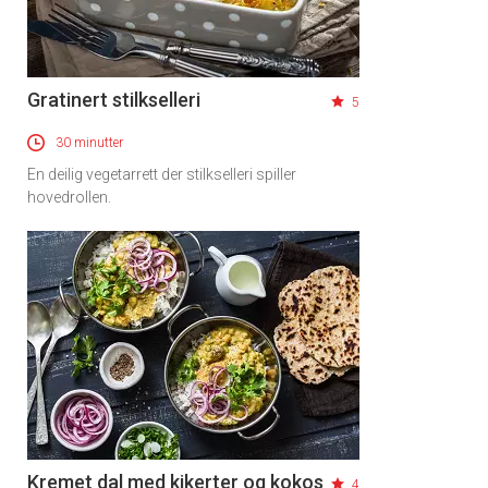
×
Få ukentlige nyhetsbrev fra
Gratinert stilkselleri
Apéritif
5
Vi tilbyr flere ukentlige nyhetsbrev. Du
30 minutter
kan fritt velge hvilke du ønsker å få
En deilig vegetarrett der stilkselleri spiller
tilsendt.
hovedrollen.
Registrer deg
Kremet dal med kikerter og kokos
4