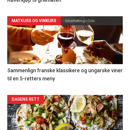
4
Forsiden
MATKURS OG VINKURS
Vinsmaking i Oslo
akkurat
nå
-
5
Sammenlign franske klassikere og ungarske viner
til en 5-retters meny
Forsiden
DAGENS RETT
akkurat
nå