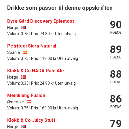
Drikke som passer til denne oppskriften
Dyre Gård Discovery Eplemost
90
Norge
POENG
Volum: 0.75 l Pris: 74.80 kr Uten utvalg
Petritegi Sidra Natural
89
Spania
POENG
Volum: 0.75 l Pris: 118.00 kr Uten utvalg
Klokk & Co NADA Pale Ale
88
Norge
POENG
Volum: 0.33 l Pris: 24.90 kr Uten utvalg
Meinklang Fusion
86
Østerrike
POENG
Volum: 0.75 l Pris: 169.90 kr Uten utvalg
Klokk & Co Juicy Stuff
79
Norge