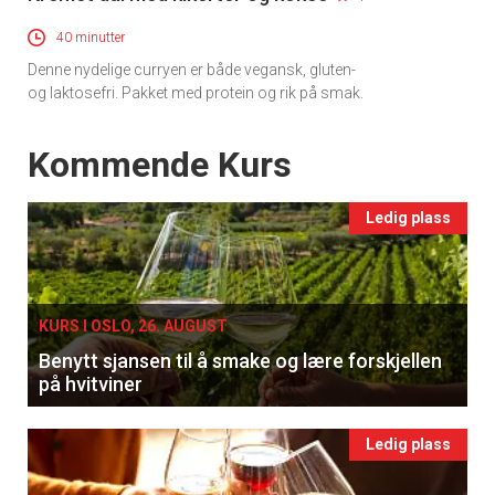
40 minutter
Denne nydelige curryen er både vegansk, gluten-
og laktosefri. Pakket med protein og rik på smak.
Events
Kommende Kurs
Ledig plass
KURS I OSLO, 26. AUGUST
Benytt sjansen til å smake og lære forskjellen
på hvitviner
Ledig plass