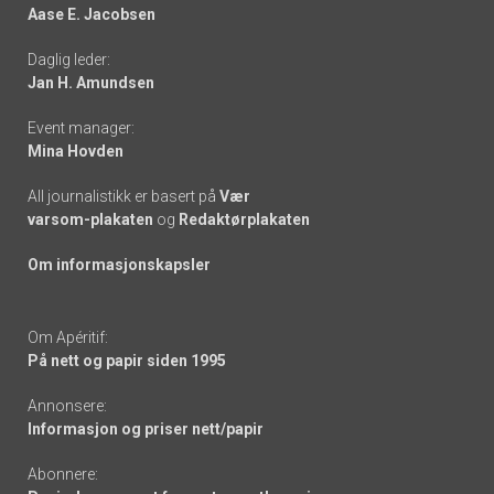
Aase E. Jacobsen
-
Daglig leder:
links
Jan H. Amundsen
Event manager:
Mina Hovden
All journalistikk er basert på
Vær
varsom-plakaten
og
Redaktørplakaten
Om informasjonskapsler
Om Apéritif:
På nett og papir siden 1995
Annonsere:
Informasjon og priser nett/papir
Abonnere: