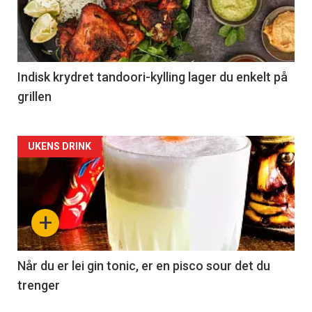
Indisk krydret tandoori-kylling lager du enkelt på
grillen
Forsiden
UKENS DRINK
akkurat
nå
+
-
2
Når du er lei gin tonic, er en pisco sour det du
trenger