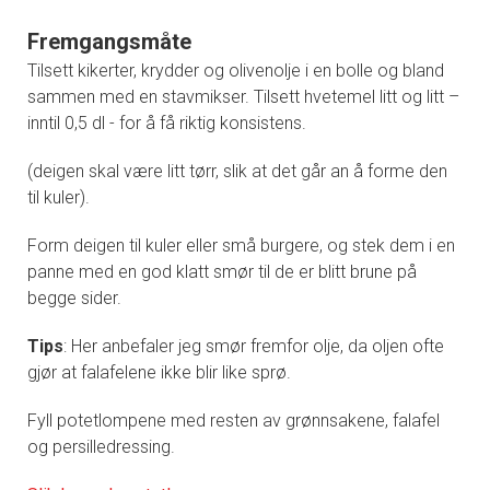
Fremgangsmåte
Tilsett kikerter, krydder og olivenolje i en bolle og bland
sammen med en stavmikser. Tilsett hvetemel litt og litt –
inntil 0,5 dl - for å få riktig konsistens.
(deigen skal være litt tørr, slik at det går an å forme den
til kuler).
Form deigen til kuler eller små burgere, og stek dem i en
panne med en god klatt smør til de er blitt brune på
begge sider.
Tips
: Her anbefaler jeg smør fremfor olje, da oljen ofte
gjør at falafelene ikke blir like sprø.
Fyll potetlompene med resten av grønnsakene, falafel
og persilledressing.