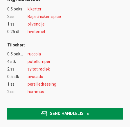
0.5 boks
kikerter
2 ss
Baja chicken spice
1 ss
olivenolje
0.25 dl
hvetemel
Tilbehør:
0.5 pakke(r)
ruccola
4 stk
potetlomper
2 ss
syltet rødløk
0.5 stk
avocado
1 ss
persilledressing
2 ss
hummus
SEND HANDLELISTE