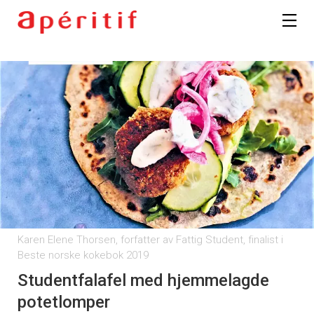
Karen Elene Thorsen, forfatter av Fattig Student, finalist i
Beste norske kokebok 2019
Studentfalafel med hjemmelagde
potetlomper