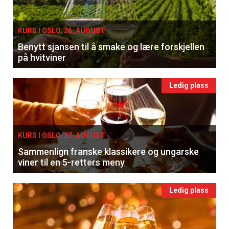
KURS I OSLO, 26. AUGUST
Benytt sjansen til å smake og lære forskjellen
på hvitviner
Ledig plass
KURS I OSLO, 27. AUGUST
Sammenlign franske klassikere og ungarske
viner til en 5-retters meny
×
Ledig plass
Få ukentlige nyhetsbrev fra
Apéritif