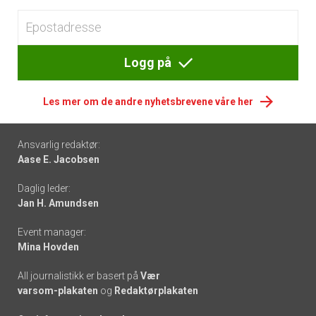
Logg på
Les mer om de andre nyhetsbrevene våre her
Footer
Ansvarlig redaktør:
Aase E. Jacobsen
-
Daglig leder:
links
Jan H. Amundsen
Event manager:
Mina Hovden
All journalistikk er basert på
Vær
varsom-plakaten
og
Redaktørplakaten