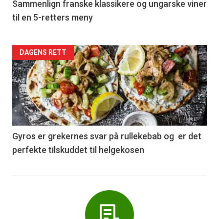
5
Sammenlign franske klassikere og ungarske viner
til en 5-retters meny
Forsiden
DAGENS RETT
akkurat
nå
-
6
Gyros er grekernes svar på rullekebab og er det
perfekte tilskuddet til helgekosen