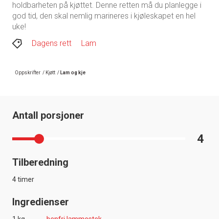
holdbarheten på kjøttet. Denne retten må du planlegge i
god tid, den skal nemlig marineres i kjøleskapet en hel
uke!
Dagens rett
Lam
Oppskrifter
/
Kjøtt
/
Lam og kje
Antall porsjoner
4
Tilberedning
4 timer
Ingredienser
1 kg
benfri lammestek