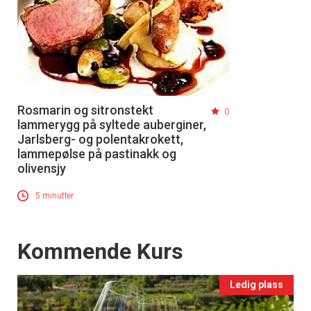
Rosmarin og sitronstekt
0
lammerygg på syltede auberginer,
Jarlsberg- og polentakrokett,
lammepølse på pastinakk og
olivensjy
5 minutter
Events
Kommende Kurs
Ledig plass