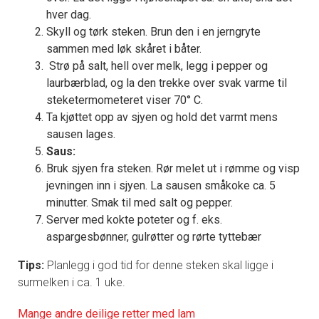
hver dag.
Skyll og tørk steken. Brun den i en jerngryte
sammen med løk skåret i båter.
Strø på salt, hell over melk, legg i pepper og
laurbærblad, og la den trekke over svak varme til
steketermometeret viser 70° C.
Ta kjøttet opp av sjyen og hold det varmt mens
sausen lages.
Saus:
Bruk sjyen fra steken. Rør melet ut i rømme og visp
jevningen inn i sjyen. La sausen småkoke ca. 5
minutter. Smak til med salt og pepper.
Server med kokte poteter og f. eks.
aspargesbønner, gulrøtter og rørte tyttebær
Tips:
Planlegg i god tid for denne steken skal ligge i
surmelken i ca. 1 uke.
Mange andre deilige retter med lam