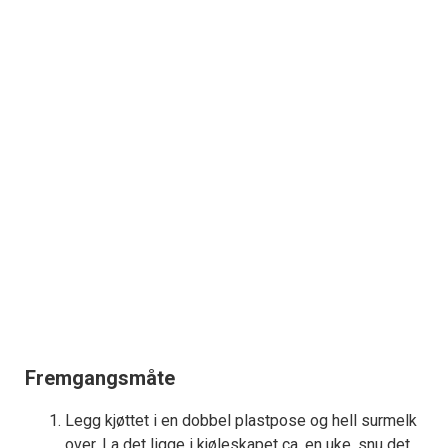
Fremgangsmåte
Legg kjøttet i en dobbel plastpose og hell surmelk
over. La det ligge i kjøleskapet ca. en uke, snu det