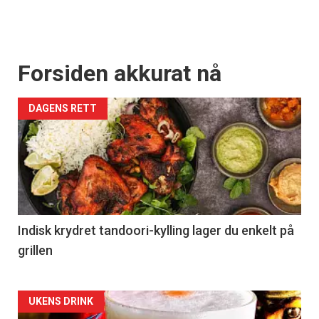
Forsiden akkurat nå
DAGENS RETT
Indisk krydret tandoori-kylling lager du enkelt på
grillen
Forsiden
UKENS DRINK