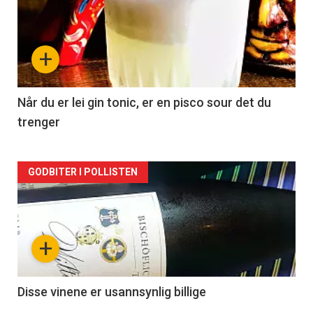
akkurat
nå
+
-
2
Når du er lei gin tonic, er en pisco sour det du
trenger
Forsiden
GODBITER I POLLISTEN
akkurat
nå
+
-
3
Disse vinene er usannsynlig billige