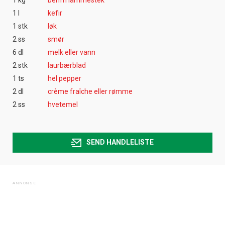
1 l
kefir
1 stk
løk
2 ss
smør
6 dl
melk eller vann
2 stk
laurbærblad
1 ts
hel pepper
2 dl
crème fraîche eller rømme
2 ss
hvetemel
SEND HANDLELISTE