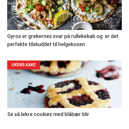
Gyros er grekernes svar på rullekebab og er det
perfekte tilskuddet til helgekosen
Forsiden
UKENS KAKE
akkurat
nå
-
2
Se så lekre cookies med blåbær blir