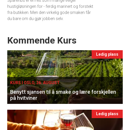
Spareribs er en rett som mange velger
hustigløsningen for - ferdig marinert og forstekt
fra butikken. Men den virkelig gode smaken får
du bare om du gjør jobben selv.
Events
Kommende Kurs
Ledig plass
KURS I OSLO, 26. AUGUST
Benytt sjansen til å smake og lære forskjellen
på hvitviner
Ledig plass