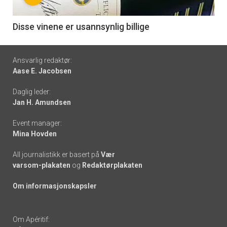
-
6
Disse vinene er usannsynlig billige
Footer
Ansvarlig redaktør:
Aase E. Jacobsen
-
Daglig leder:
links
Jan H. Amundsen
Event manager:
Mina Hovden
All journalistikk er basert på
Vær
varsom-plakaten
og
Redaktørplakaten
Om informasjonskapsler
Om Apéritif: