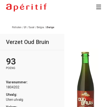
Pollisten
/
Øl
/
Surøl
/
Belgia
/
Øvrige
Verzet Oud Bruin
93
POENG
Varenummer:
1804202
Utvalg:
Uten utvalg