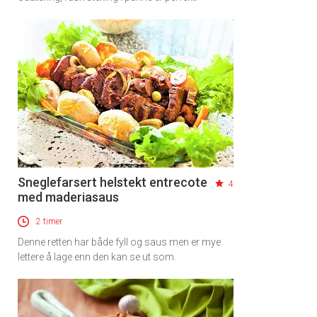
×
Få ukentlige nyhetsbrev fra
Apéritif
Vi tilbyr flere ukentlige nyhetsbrev. Du
kan fritt velge hvilke du ønsker å få
tilsendt.
Sneglefarsert helstekt entrecote
4
med maderiasaus
Registrer deg
2 timer
Denne retten har både fyll og saus men er mye
lettere å lage enn den kan se ut som.