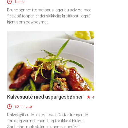
1 time
Brune bønner i tomatsaus lager du selv og med
flesk på toppen er det skikkelig kraftkost - også
kjent som cowboymat.
Kalvesauté med aspargesbønner
4
30 minutter
Kalvekjøtt er delikat og mørt. Derfor trenger det
forsiktig varmebehandling for ikke å bli tørt.
Sautering, rask steking i panne er perfekt.