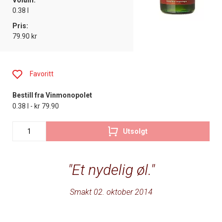
Volum:
0.38 l
Pris:
79.90 kr
Favoritt
Bestill fra Vinmonopolet
0.38 l - kr 79.90
Utsolgt
Et nydelig øl.
Smakt 02. oktober 2014