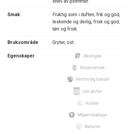
snev av plommer.
Smak
Fruktig som i duften, frik og god,
leskende og deilig, frisk og god,
tørr og frisk.
Bruksområde
Gryter, ost.
Egenskaper
Økologisk
Biodynamisk
Rettferdig handel
Lite gluten
Kosher
Miljøemballasje
Naturvin