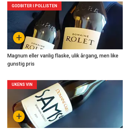
Forsiden
GODBITER I POLLISTEN
akkurat
nå
+
-
3
Magnum eller vanlig flaske, ulik årgang, men like
gunstig pris
Forsiden
UKENS VIN
akkurat
nå
+
-