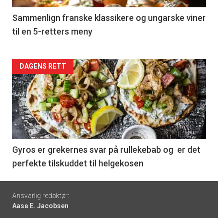
5
Sammenlign franske klassikere og ungarske viner
til en 5-retters meny
Forsiden
DAGENS RETT
akkurat
nå
-
6
Gyros er grekernes svar på rullekebab og er det
perfekte tilskuddet til helgekosen
Footer
Ansvarlig redaktør:
Aase E. Jacobsen
-