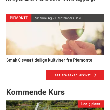
PIEMONTE
Vinsmaking 21. september i Oslo
Smak 8 svært deilige kultviner fra Piemonte
les flere saker i arkivet
Events
Kommende Kurs
Ledig plass