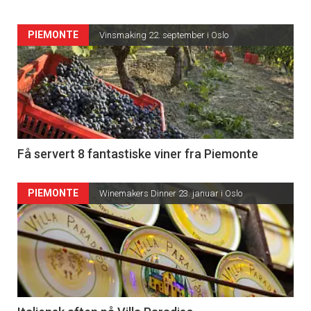
PIEMONTE
Vinsmaking 22. september i Oslo
Få servert 8 fantastiske viner fra Piemonte
PIEMONTE
Winemakers Dinner 23. januar i Oslo