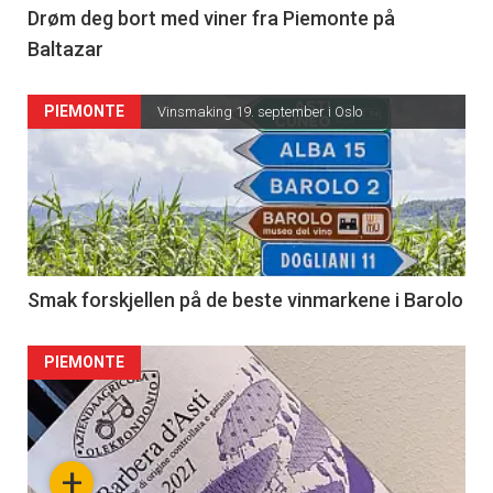
Drøm deg bort med viner fra Piemonte på
Baltazar
PIEMONTE
Vinsmaking 19. september i Oslo
Smak forskjellen på de beste vinmarkene i Barolo
PIEMONTE
+