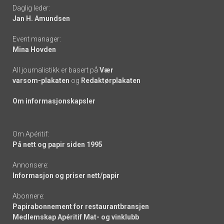
Daglig leder:
links
Jan H. Amundsen
Event manager:
Mina Hovden
All journalistikk er basert på
Vær
varsom-plakaten
og
Redaktørplakaten
Om informasjonskapsler
Om Apéritif:
På nett og papir siden 1995
Annonsere:
Informasjon og priser nett/papir
Abonnere:
Papirabonnement for restaurantbransjen
Medlemskap Apéritif Mat- og vinklubb