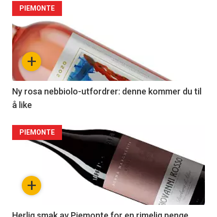
PIEMONTE
+
Ny rosa nebbiolo-utfordrer: denne kommer du til
å like
PIEMONTE
+
Herlig smak av Piemonte for en rimelig penge