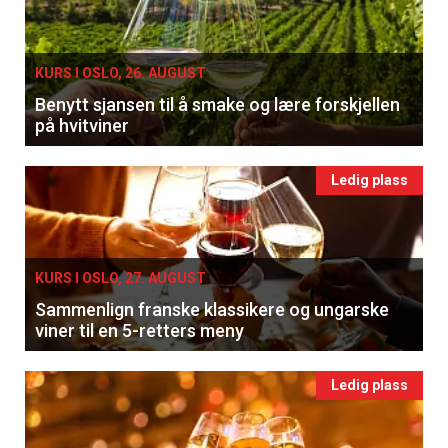
KURS I OSLO, 26. AUGUST
Benytt sjansen til å smake og lære forskjellen
på hvitviner
Ledig plass
KURS I OSLO, 27. AUGUST
Sammenlign franske klassikere og ungarske
viner til en 5-retters meny
Ledig plass