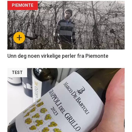
PIEMONTE
+
Unn deg noen virkelige perler fra Piemonte
TEST