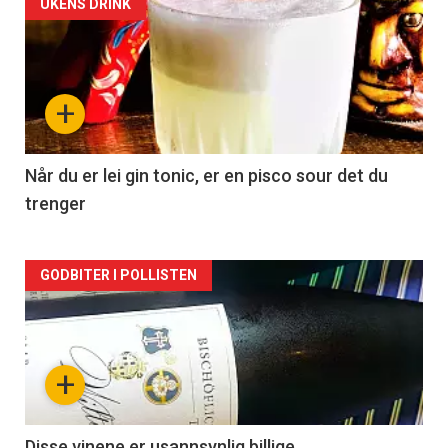
Forsiden
UKENS DRINK
akkurat
nå
+
-
2
Når du er lei gin tonic, er en pisco sour det du
trenger
Forsiden
GODBITER I POLLISTEN
akkurat
nå
+
-
Disse vinene er usannsynlig billige