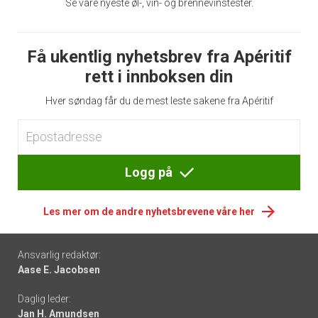
Se våre nyeste øl-, vin- og brennevinstester.
Få ukentlig nyhetsbrev fra Apéritif
rett i innboksen din
Hver søndag får du de mest leste sakene fra Apéritif
Logg på
Les mer om de andre nyhetsbrevene våre her
Footer
Ansvarlig redaktør:
Aase E. Jacobsen
-
Daglig leder:
links
Jan H. Amundsen