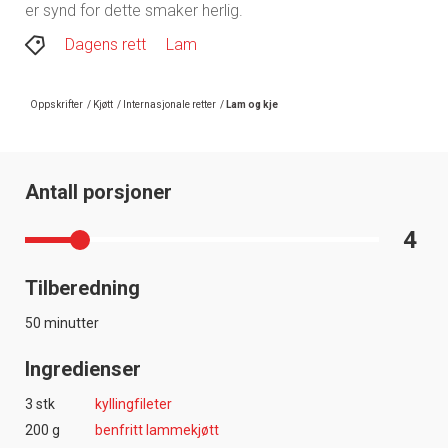
er synd for dette smaker herlig.
Dagens rett
Lam
Oppskrifter
/
Kjøtt
/
Internasjonale retter
/
Lam og kje
Antall porsjoner
4
Tilberedning
50 minutter
Ingredienser
3 stk
kyllingfileter
200 g
benfritt lammekjøtt