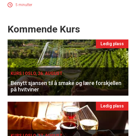
5 minutter
Events
Kommende Kurs
Ledig plass
×
Få ukentlige nyhetsbrev fra
KURS I OSLO, 26. AUGUST
Benytt sjansen til å smake og lære forskjellen
Apéritif
på hvitviner
Vi tilbyr flere ukentlige nyhetsbrev. Du
kan fritt velge hvilke du ønsker å få
Ledig plass
tilsendt.
Registrer deg
KURS I OSLO, 27. AUGUST