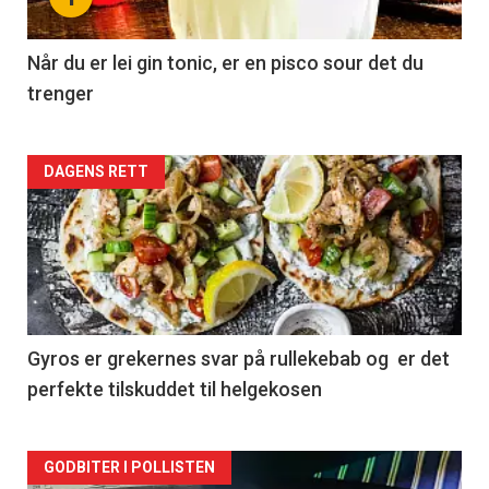
Når du er lei gin tonic, er en pisco sour det du
trenger
Forsiden
DAGENS RETT
akkurat
nå
-
2
Gyros er grekernes svar på rullekebab og er det
perfekte tilskuddet til helgekosen
Forsiden
GODBITER I POLLISTEN