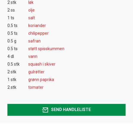
2 stk
løk
2 ss
olje
1 ts
salt
0.5 ts
koriander
0.5 ts
chilipepper
0.5 g
safran
0.5 ts
støtt spisskummen
4 dl
vann
0.5 stk
squash i skiver
2 stk
gulrøtter
1 stk
grønn paprika
2 stk
tomater
SEND HANDLELISTE