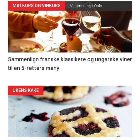
Forsiden
MATKURS OG VINKURS
Vinsmaking i Oslo
akkurat
nå
-
5
Sammenlign franske klassikere og ungarske viner
til en 5-retters meny
Forsiden
UKENS KAKE
akkurat
nå
-