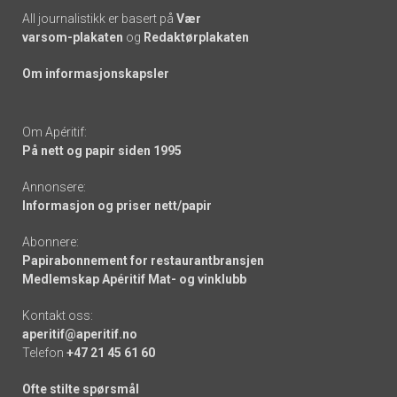
All journalistikk er basert på
Vær
varsom-plakaten
og
Redaktørplakaten
Om informasjonskapsler
Om Apéritif:
På nett og papir siden 1995
Annonsere:
Informasjon og priser nett/papir
Abonnere:
Papirabonnement for restaurantbransjen
Medlemskap Apéritif Mat- og vinklubb
Kontakt oss:
aperitif@aperitif.no
Telefon
+47 21 45 61 60
Ofte stilte spørsmål