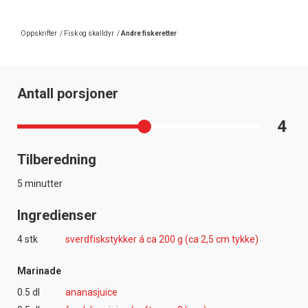
Oppskrifter
/
Fisk og skalldyr
/
Andre fiskeretter
Antall porsjoner
4
Tilberedning
5 minutter
Ingredienser
4 stk
sverdfiskstykker á ca 200 g (ca 2,5 cm tykke)
Marinade
0.5 dl
ananasjuice