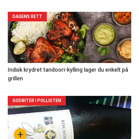
Forsiden
DAGENS RETT
akkurat
nå
-
2
Indisk krydret tandoori-kylling lager du enkelt på
grillen
Forsiden
GODBITER I POLLISTEN
akkurat
nå
+