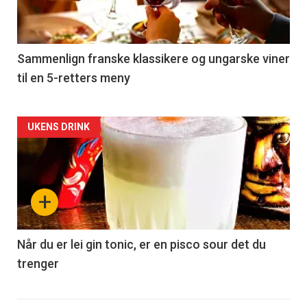
nå
-
5
Sammenlign franske klassikere og ungarske viner
til en 5-retters meny
Forsiden
UKENS DRINK
akkurat
nå
+
-
6
Når du er lei gin tonic, er en pisco sour det du
trenger