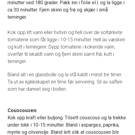
minutter ved 180 grader. Pakk inn i folie el.l. og la ligge i
ca 30 minutter. Fjern skinn og frø og skjær i små
terninger.
Kok opp litt vann eller hvitvin og hell over de soltørkete
tomatene som får ligge i 10-15 minutter. Hell av væsken
og kutt i terningenr. Dypp tomatene i kokende vann,
overfør til iskaldt vann og fjern skinn samt frø, kutt i
terninger.
Bland alt i en glassbolle og la stå kaldt i minst tre timer.
Ta ut av kjøleskapet en time før servering. Sil av saften
som har dannet seg i bollen.
Couscousen:
Kok opp kraft eller buljong. Tilsett couscous og la trekke
under lokk i 10-15 minutter. Bland i asparges, paprika,
mynte og olivenolje. Bland lett slik at couscousen blir