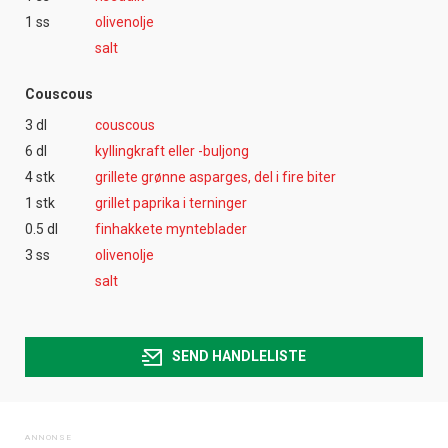
1 ss
olivenolje
salt
Couscous
3 dl
couscous
6 dl
kyllingkraft eller -buljong
4 stk
grillete grønne asparges, del i fire biter
1 stk
grillet paprika i terninger
0.5 dl
finhakkete mynteblader
3 ss
olivenolje
salt
SEND HANDLELISTE