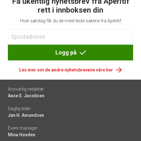
Få ukentlig nyhetsbrev fra Apéritif
rett i innboksen din
Hver søndag får du de mest leste sakene fra Apéritif
Logg på
Les mer om de andre nyhetsbrevene våre her
Footer
Ansvarlig redaktør:
Aase E. Jacobsen
-
Daglig leder:
links
Jan H. Amundsen
Event manager:
Mina Hovden