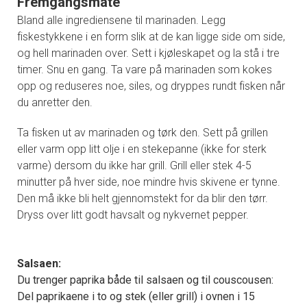
Fremgangsmåte
Bland alle ingrediensene til marinaden. Legg
fiskestykkene i en form slik at de kan ligge side om side,
og hell marinaden over. Sett i kjøleskapet og la stå i tre
timer. Snu en gang. Ta vare på marinaden som kokes
opp og reduseres noe, siles, og dryppes rundt fisken når
du anretter den.
Ta fisken ut av marinaden og tørk den. Sett på grillen
eller varm opp litt olje i en stekepanne (ikke for sterk
varme) dersom du ikke har grill. Grill eller stek 4-5
minutter på hver side, noe mindre hvis skivene er tynne.
Den må ikke bli helt gjennomstekt for da blir den tørr.
Dryss over litt godt havsalt og nykvernet pepper.
Salsaen:
Du trenger paprika både til salsaen og til couscousen:
Del paprikaene i to og stek (eller grill) i ovnen i 15