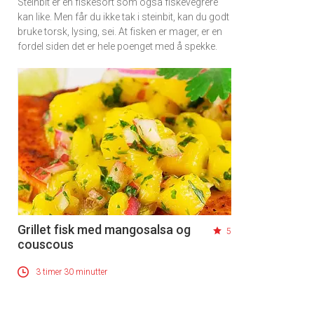
Steinbit er en fiskesort som også fiskevegrere
kan like. Men får du ikke tak i steinbit, kan du godt
bruke torsk, lysing, sei. At fisken er mager, er en
fordel siden det er hele poenget med å spekke.
Grillet fisk med mangosalsa og
5
couscous
3 timer 30 minutter