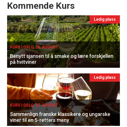
Events
Kommende Kurs
Ledig plass
KURS I OSLO, 26. AUGUST
Benytt sjansen til å smake og lære forskjellen
på hvitviner
Ledig plass
KURS I OSLO, 27. AUGUST
Sammenlign franske klassikere og ungarske
viner til en 5-retters meny