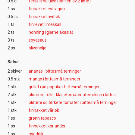
0.5 dl
fersk limejuice (saften av 2 lime)
1 ss
finhakket estragon
0.5 ts
finhakket hvitløk
1 ts
finrevet limeskall
2 ts
honning (gjerne akasia)
3 ts
soyasaus
2 ss
olivenolje
Salsa
2 skiver
ananas i bittesmå terninger
0.5 stk
mango i bittesmå terninger
1 stk
grillet rød paprika i bittesmå terninger
2 stk
plomme- eller klasetomater uten skinn i bittesmå terninger
4 stk
bløtete soltørkete tomater i bittesmå terninger
1 stk
finhakket vårløk
1 ss
grønn tabasco
1 ss
finhakket koriander
1 ss
riseddik