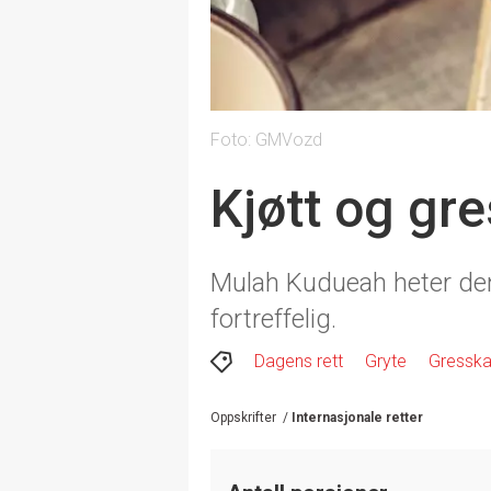
Foto: GMVozd
Kjøtt og gr
Mulah Kudueah heter den
fortreffelig.
Dagens rett
Gryte
Gresska
Oppskrifter
/
Internasjonale retter