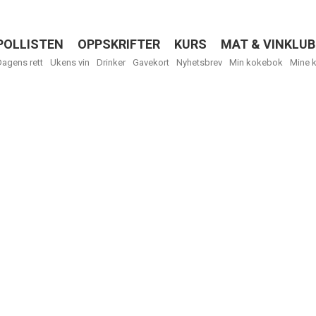
POLLISTEN
OPPSKRIFTER
KURS
MAT & VINKLUB
Menu
Dagens rett
Ukens vin
Drinker
Gavekort
Nyhetsbrev
Min kokebok
Mine 
Få ukentli
Vi tilbyr flere
kan fritt velge
tilsendt.
R