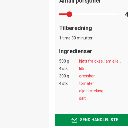
Antall porsjoner
Tilberedning
1 time 30 minutter
Ingredienser
500 g
kjøtt fra okse, lam eller geit
4 stk
løk
300 g
gresskar
4 stk
tomater
olje til steking
salt
SEND HANDLELISTE