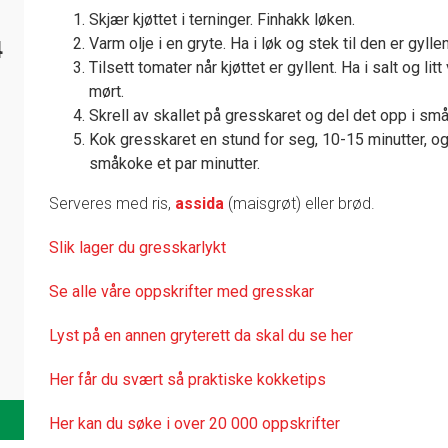
Skjær kjøttet i terninger. Finhakk løken.
Varm olje i en gryte. Ha i løk og stek til den er gyllen
4
Tilsett tomater når kjøttet er gyllent. Ha i salt og litt 
mørt.
Skrell av skallet på gresskaret og del det opp i små 
Kok gresskaret en stund for seg, 10-15 minutter, og h
småkoke et par minutter.
Serveres med ris,
assida
(maisgrøt) eller brød.
Slik lager du gresskarlykt
Se alle våre oppskrifter med gresskar
Lyst på en annen gryterett da skal du se her
Her får du svært så praktisk
e kokketips
Her kan du søke i over 20 000 oppskrifter