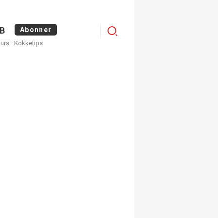
Logg
B
Abonner
kurs
Kokketips
inn
×
ge nyhetsbrev fra
Apéritif
 ukentlige nyhetsbrev. Du
 hvilke du ønsker å få
egistrer deg