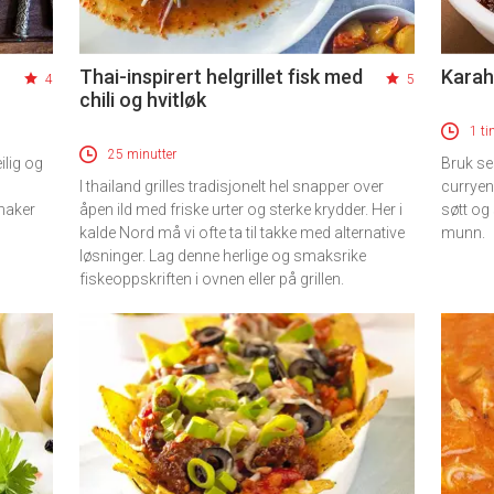
Thai-inspirert helgrillet fisk med
Karah
4
5
chili og hvitløk
1 ti
25 minutter
ilig og
Bruk se
I thailand grilles tradisjonelt hel snapper over
curryen
maker
åpen ild med friske urter og sterke krydder. Her i
søtt og 
kalde Nord må vi ofte ta til takke med alternative
munn.
løsninger. Lag denne herlige og smaksrike
fiskeoppskriften i ovnen eller på grillen.