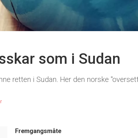
esskar som i Sudan
ne retten i Sudan. Her den norske "overse
r
Fremgangsmåte