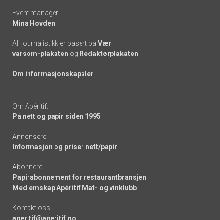
Event manager:
Mina Hovden
All journalistikk er basert på
Vær
varsom-plakaten
og
Redaktørplakaten
Om informasjonskapsler
Om Apéritif:
På nett og papir siden 1995
Annonsere:
Informasjon og priser nett/papir
Abonnere:
Papirabonnement for restaurantbransjen
Medlemskap Apéritif Mat- og vinklubb
Kontakt oss:
aperitif@aperitif.no