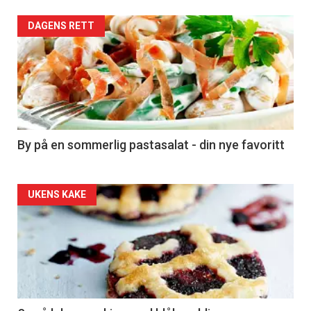
Forsiden
DAGENS RETT
akkurat
nå
-
5
By på en sommerlig pastasalat - din nye favoritt
Forsiden
UKENS KAKE
akkurat
nå
-