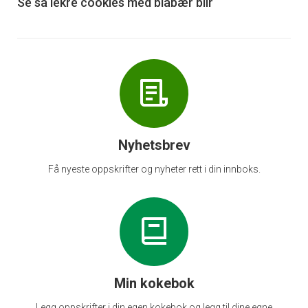
6
Se så lekre cookies med blåbær blir
Nyhetsbrev
Få nyeste oppskrifter og nyheter rett i din innboks.
Min kokebok
Legg oppskrifter i din egen kokebok og legg til dine egne