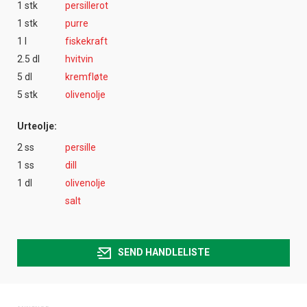
1 stk
persillerot
1 stk
purre
1 l
fiskekraft
2.5 dl
hvitvin
5 dl
kremfløte
5 stk
olivenolje
Urteolje:
2 ss
persille
1 ss
dill
1 dl
olivenolje
salt
SEND HANDLELISTE