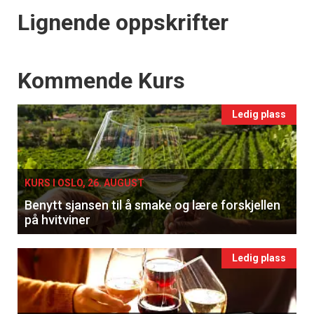
Lignende oppskrifter
Events
Kommende Kurs
Ledig plass
KURS I OSLO, 26. AUGUST
Benytt sjansen til å smake og lære forskjellen
på hvitviner
Ledig plass
×