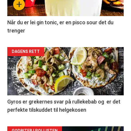
+
Når du er lei gin tonic, er en pisco sour det du
trenger
Forsiden
DAGENS RETT
akkurat
nå
-
2
Gyros er grekernes svar på rullekebab og er det
perfekte tilskuddet til helgekosen
GODBITER I POLLISTEN