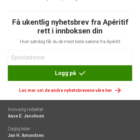
Få ukentlig nyhetsbrev fra Apéritif
rett i innboksen din
Hver søndag får du de mest leste sakene fra Apéritif
Logg på
Les mer om de andre nyhetsbrevene våre her
Footer
Ansvarlig redaktør:
Aase E. Jacobsen
-
Daglig leder:
links
Jan H. Amundsen