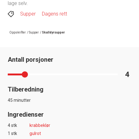
lage selv.
Supper
Dagens rett
Oppskrifter
/
Supper
/
Skalldyrsupper
Antall porsjoner
4
Tilberedning
45 minutter
Ingredienser
4 stk
krabbeklør
1 stk
gulrot