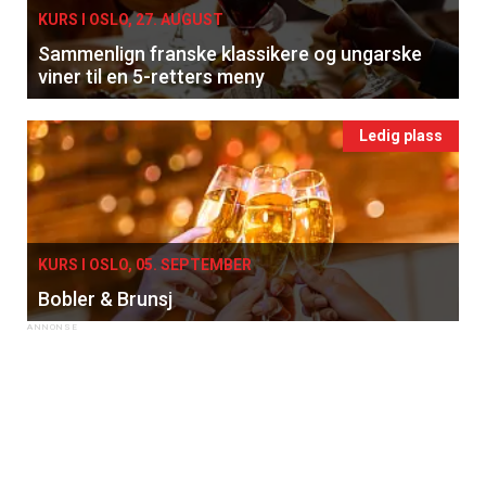
Få ukentlige nyhetsbrev fra
KURS I OSLO, 27. AUGUST
Sammenlign franske klassikere og ungarske
Apéritif
viner til en 5-retters meny
Vi tilbyr flere ukentlige nyhetsbrev. Du
kan fritt velge hvilke du ønsker å få
Ledig plass
tilsendt.
Registrer deg
KURS I OSLO, 05. SEPTEMBER
Bobler & Brunsj