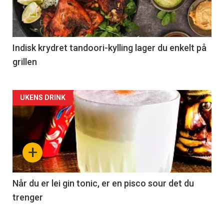
Indisk krydret tandoori-kylling lager du enkelt på
grillen
Forsiden
UKENS DRINK
akkurat
nå
+
-
2
Når du er lei gin tonic, er en pisco sour det du
trenger