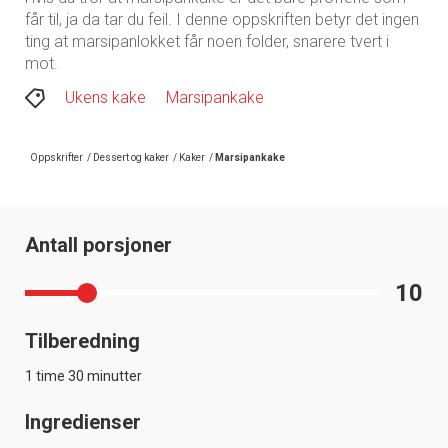
får til, ja da tar du feil. I denne oppskriften betyr det ingen
ting at marsipanlokket får noen folder, snarere tvert i
mot.
Ukens kake
Marsipankake
Oppskrifter
/
Dessert og kaker
/
Kaker
/
Marsipankake
Antall porsjoner
10
Tilberedning
1 time 30 minutter
Ingredienser