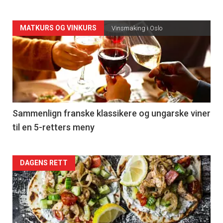
Forsiden
MATKURS OG VINKURS
Vinsmaking i Oslo
akkurat
nå
-
5
Sammenlign franske klassikere og ungarske viner
til en 5-retters meny
Forsiden
DAGENS RETT
akkurat
nå