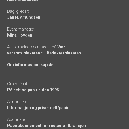
-
Daglig leder:
links
Jan H. Amundsen
Event manager:
Mina Hovden
All journalistikk er basert på
Vær
varsom-plakaten
og
Redaktørplakaten
Om informasjonskapsler
Om Apéritif:
På nett og papir siden 1995
Annonsere:
Informasjon og priser nett/papir
Abonnere:
Papirabonnement for restaurantbransjen