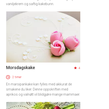
vaniljekrem og saftig kakebunn.
Morsdagskake
4
2 timer
En marsipankake kan fylles med akkurat de
smakene du liker. Denne oppskriften med
aprikos og valnøtt vil blidgjøre mange mammaer.