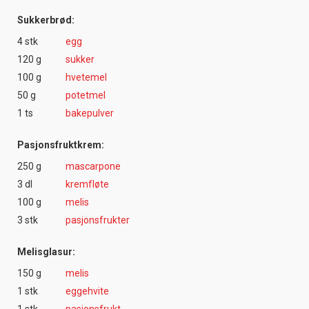
Sukkerbrød:
4 stk
egg
120 g
sukker
100 g
hvetemel
50 g
potetmel
1 ts
bakepulver
Pasjonsfruktkrem:
250 g
mascarpone
3 dl
kremfløte
100 g
melis
3 stk
pasjonsfrukter
Melisglasur:
150 g
melis
1 stk
eggehvite
1 stk
pasjonsfrukt