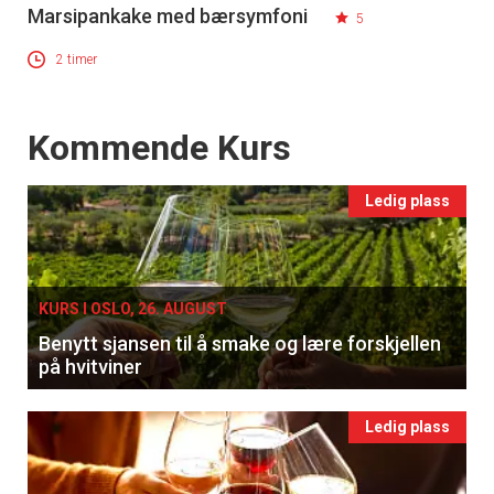
Marsipankake med bærsymfoni
5
2 timer
Events
Kommende Kurs
Ledig plass
KURS I OSLO, 26. AUGUST
Benytt sjansen til å smake og lære forskjellen
på hvitviner
Ledig plass