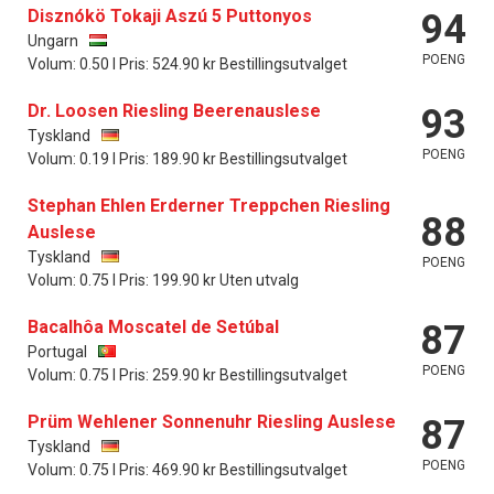
Disznókö Tokaji Aszú 5 Puttonyos
94
Ungarn
POENG
Volum: 0.50 l Pris: 524.90 kr Bestillingsutvalget
Dr. Loosen Riesling Beerenauslese
93
Tyskland
POENG
Volum: 0.19 l Pris: 189.90 kr Bestillingsutvalget
Stephan Ehlen Erderner Treppchen Riesling
88
Auslese
Tyskland
POENG
Volum: 0.75 l Pris: 199.90 kr Uten utvalg
Bacalhôa Moscatel de Setúbal
87
Portugal
POENG
Volum: 0.75 l Pris: 259.90 kr Bestillingsutvalget
Prüm Wehlener Sonnenuhr Riesling Auslese
87
Tyskland
POENG
Volum: 0.75 l Pris: 469.90 kr Bestillingsutvalget