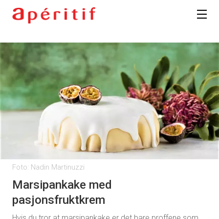
Foto: Nadin Martinuzzi
Marsipankake med
pasjonsfruktkrem
Hvis du tror at marsipankake er det bare proffene som