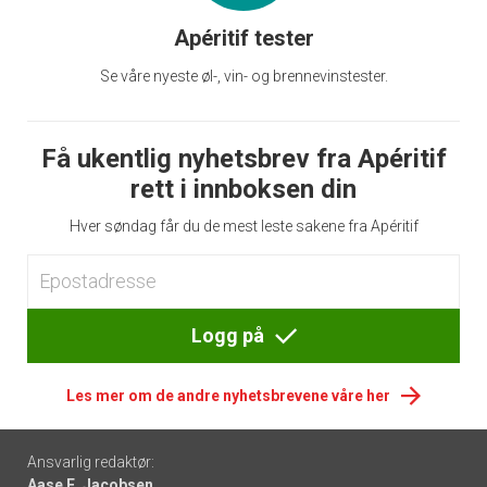
Apéritif tester
Se våre nyeste øl-, vin- og brennevinstester.
Få ukentlig nyhetsbrev fra Apéritif
rett i innboksen din
Hver søndag får du de mest leste sakene fra Apéritif
Logg på
Les mer om de andre nyhetsbrevene våre her
Footer
Ansvarlig redaktør:
Aase E. Jacobsen