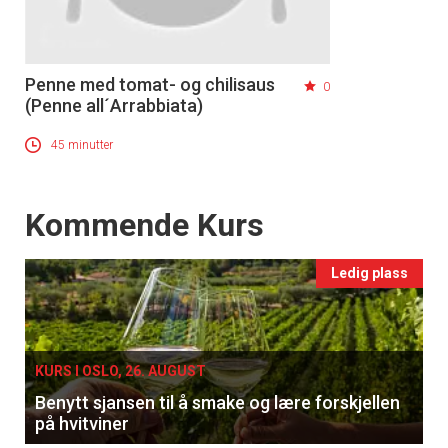
Penne med tomat- og chilisaus
0
(Penne all´Arrabbiata)
45 minutter
Events
Kommende Kurs
Ledig plass
KURS I OSLO, 26. AUGUST
Benytt sjansen til å smake og lære forskjellen
på hvitviner