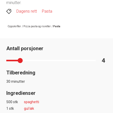
minutter.
Dagens rett
Pasta
Oppskrifter
/
Pizza pasta og risretter
/
Pasta
Antall porsjoner
4
Tilberedning
30 minutter
Ingredienser
500 stk
spaghetti
1 stk
gul løk