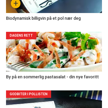
+
-
4
Biodynamisk billigvin på et pol nær deg
Forsiden
DAGENS RETT
akkurat
nå
-
5
By på en sommerlig pastasalat - din nye favoritt
Forsiden
GODBITER I POLLISTEN
akkurat