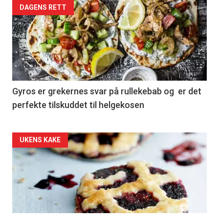
DAGENS RETT
Gyros er grekernes svar på rullekebab og er det
perfekte tilskuddet til helgekosen
Forsiden
UKENS KAKE
akkurat
nå
-