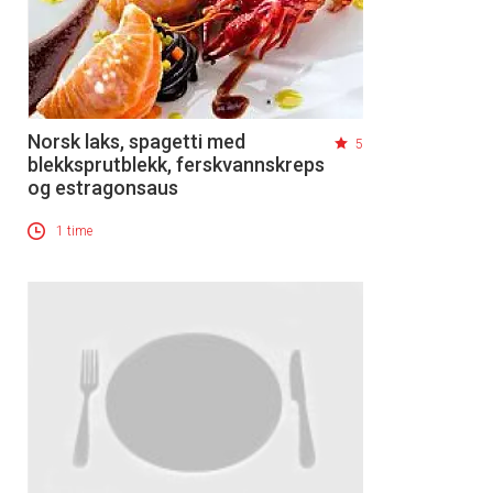
Norsk laks, spagetti med
5
blekksprutblekk, ferskvannskreps
og estragonsaus
1 time