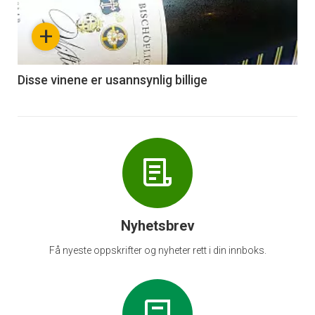
nå
+
-
6
Disse vinene er usannsynlig billige
Nyhetsbrev
Få nyeste oppskrifter og nyheter rett i din innboks.