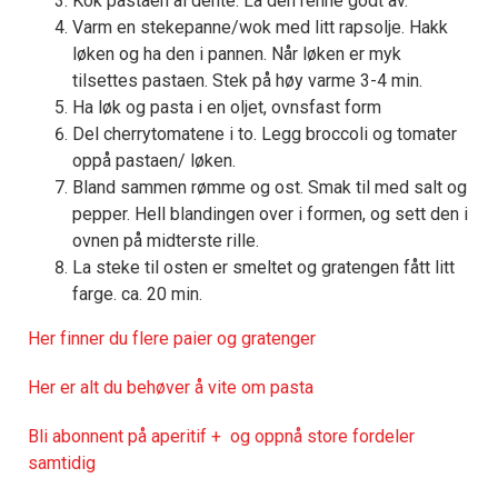
Kok pastaen al dente. La den renne godt av.
Varm en stekepanne/wok med litt rapsolje. Hakk
løken og ha den i pannen. Når løken er myk
tilsettes pastaen. Stek på høy varme 3-4 min.
Ha løk og pasta i en oljet, ovnsfast form
Del cherrytomatene i to. Legg broccoli og tomater
oppå pastaen/ løken.
Bland sammen rømme og ost. Smak til med salt og
pepper. Hell blandingen over i formen, og sett den i
ovnen på midterste rille.
La steke til osten er smeltet og gratengen fått litt
farge. ca. 20 min.
Her finner du flere paier og gratenger
Her er alt du behøver å vite om pasta
Bli abonnent på aperitif + og oppnå store fordeler
samtidig