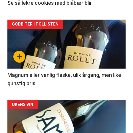
2
Se så lekre cookies med blåbær blir
Forsiden
GODBITER I POLLISTEN
akkurat
nå
+
-
3
Magnum eller vanlig flaske, ulik årgang, men like
gunstig pris
Forsiden
UKENS VIN
akkurat
nå