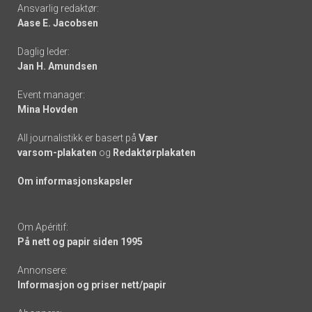
Footer
Ansvarlig redaktør:
Aase E. Jacobsen
-
Daglig leder:
links
Jan H. Amundsen
Event manager:
Mina Hovden
All journalistikk er basert på
Vær
varsom-plakaten
og
Redaktørplakaten
Om informasjonskapsler
Om Apéritif:
På nett og papir siden 1995
Annonsere:
Informasjon og priser nett/papir