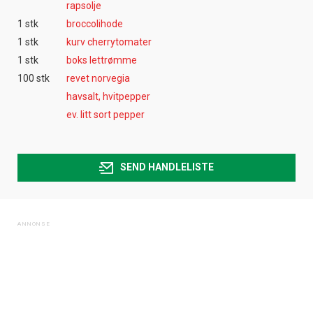
rapsolje
1 stk
broccolihode
1 stk
kurv cherrytomater
1 stk
boks lettrømme
100 stk
revet norvegia
havsalt, hvitpepper
ev. litt sort pepper
SEND HANDLELISTE