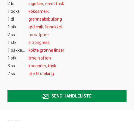
2 ts
ingefær, revet frisk
1 boks
kokosmelk
1 dl
grønnsaksbuljong
1 stk
rød chili, finhakket
2 ss
tomatpure
1 stk
sitrongress
1 pakke(r)
kokte grønne linser
1 stk
lime, saften
3 ss
koriander, frisk
2 ss
olje til steking
SEND HANDLELISTE