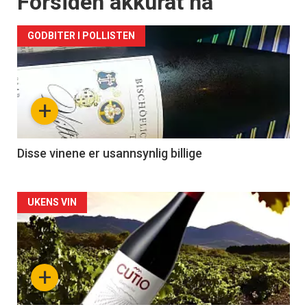
Forsiden akkurat nå
GODBITER I POLLISTEN
+
Disse vinene er usannsynlig billige
Forsiden
UKENS VIN
akkurat
nå
+
-