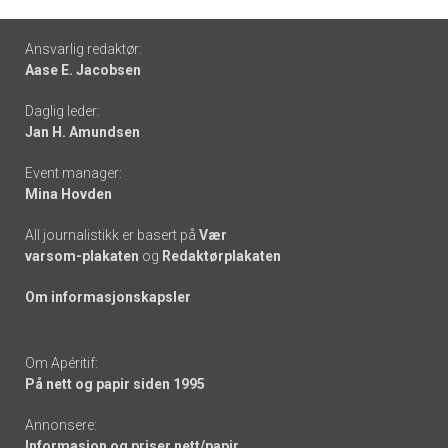
Footer
Ansvarlig redaktør:
Aase E. Jacobsen
-
Daglig leder:
links
Jan H. Amundsen
Event manager:
Mina Hovden
All journalistikk er basert på
Vær
varsom-plakaten
og
Redaktørplakaten
Om informasjonskapsler
Om Apéritif:
På nett og papir siden 1995
Annonsere:
Informasjon og priser nett/papir