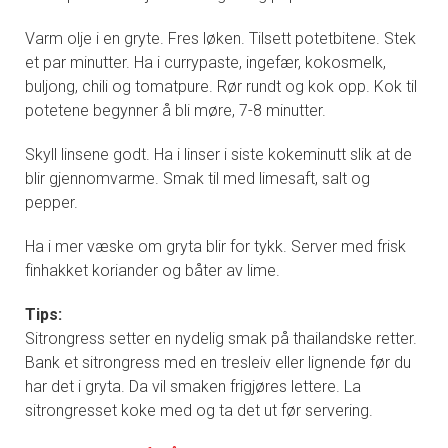
Varm olje i en gryte. Fres løken. Tilsett potetbitene. Stek
et par minutter. Ha i currypaste, ingefær, kokosmelk,
buljong, chili og tomatpure. Rør rundt og kok opp. Kok til
potetene begynner å bli møre, 7-8 minutter.
Skyll linsene godt. Ha i linser i siste kokeminutt slik at de
blir gjennomvarme. Smak til med limesaft, salt og
pepper.
Ha i mer væske om gryta blir for tykk. Server med frisk
finhakket koriander og båter av lime.
Tips:
Sitrongress setter en nydelig smak på thailandske retter.
Bank et sitrongress med en tresleiv eller lignende før du
har det i gryta. Da vil smaken frigjøres lettere. La
sitrongresset koke med og ta det ut før servering.