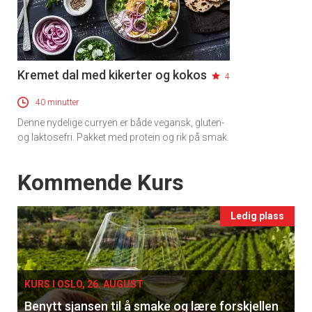
Kremet dal med kikerter og kokos
4
40 minutter
Denne nydelige curryen er både vegansk, gluten-
og laktosefri. Pakket med protein og rik på smak.
Events
Kommende Kurs
Ledig plass
KURS I OSLO, 26. AUGUST
Benytt sjansen til å smake og lære forskjellen