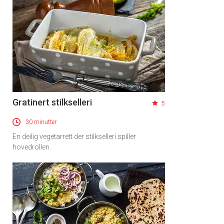
×
Få ukentlige nyhetsbrev fra
Apéritif
Vi tilbyr flere ukentlige nyhetsbrev. Du
kan fritt velge hvilke du ønsker å få
Gratinert stilkselleri
tilsendt.
5
30 minutter
Registrer deg
En deilig vegetarrett der stilkselleri spiller
hovedrollen.