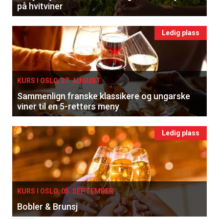
på hvitviner
Ledig plass
KURS I OSLO, 27. AUGUST
Sammenlign franske klassikere og ungarske
viner til en 5-retters meny
Ledig plass
KURS I OSLO, 05. SEPTEMBER
Bobler & Brunsj