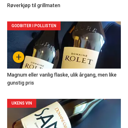
2
Røverkjøp til grillmaten
Forsiden
GODBITER I POLLISTEN
akkurat
nå
+
-
3
Magnum eller vanlig flaske, ulik årgang, men like
gunstig pris
Forsiden
UKENS VIN
akkurat