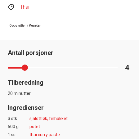
Thai
Oppskrifter
/
Vegetar
Antall porsjoner
4
Tilberedning
20 minutter
Ingredienser
3 stk
sjalottløk, finhakket
500 g
potet
1 ss
thai curry paste