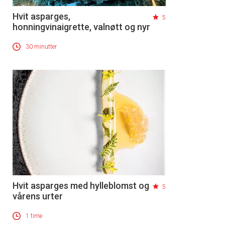
Hvit asparges,
5
honningvinaigrette, valnøtt og nyr
30 minutter
Hvit asparges med hylleblomst og
5
vårens urter
1 time