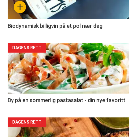
nå
+
-
4
Biodynamisk billigvin på et pol nær deg
Forsiden
DAGENS RETT
akkurat
nå
-
5
By på en sommerlig pastasalat - din nye favoritt
Forsiden
DAGENS RETT
akkurat