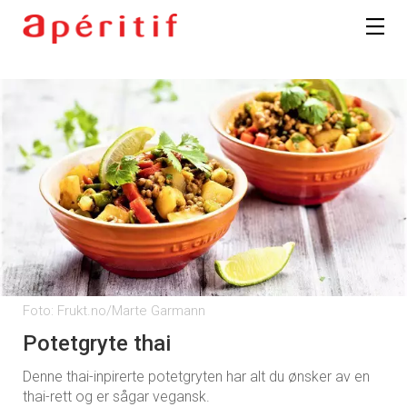
Foto: Frukt.no/Marte Garmann
Potetgryte thai
Denne thai-inpirerte potetgryten har alt du ønsker av en
thai-rett og er sågar vegansk.