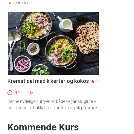
hovedrollen.
Kremet dal med kikerter og kokos
4
40 minutter
Denne nydelige curryen er både vegansk, gluten-
og laktosefri. Pakket med protein og rik på smak.
Events
Kommende Kurs