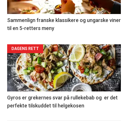
-
5
Sammenlign franske klassikere og ungarske viner
til en 5-retters meny
Forsiden
DAGENS RETT
akkurat
nå
-
6
Gyros er grekernes svar på rullekebab og er det
perfekte tilskuddet til helgekosen