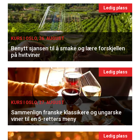
Ledig plass
KURS I OSLO, 26. AUGUST
Benytt sjansen til å smake og lære forskjellen
på hvitviner
Ledig plass
KURS I OSLO, 27. AUGUST
Sammenlign franske klassikere og ungarske
viner til en 5-retters meny
Ledig plass