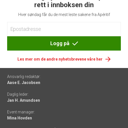
rett i innboksen din
Hver søndag får du de mest leste sakene fra Apéritif
Logg på
Les mer om de andre nyhetsbrevene våre her
Footer
Ansvarlig redaktør:
Aase E. Jacobsen
-
Daglig leder:
links
Jan H. Amundsen
Event manager:
Mina Hovden