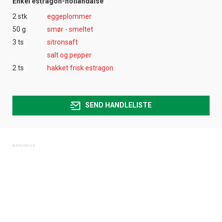
Enkel estragon-hollandaise
2 stk
eggeplommer
50 g
smør - smeltet
3 ts
sitronsaft
salt og pepper
2 ts
hakket frisk estragon
SEND HANDLELISTE