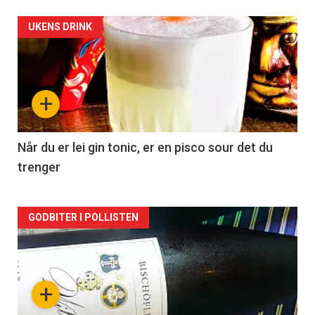
Forsiden
UKENS DRINK
akkurat
nå
+
-
2
Når du er lei gin tonic, er en pisco sour det du
trenger
Forsiden
GODBITER I POLLISTEN
akkurat
nå
+
-