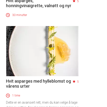
Hvit asparges,
5
honningvinaigrette, valnøtt og nyr
30 minutter
Hvit asparges med hylleblomst og
5
vårens urter
1 time
Dette er en avansert rett, men du kan velge å lage