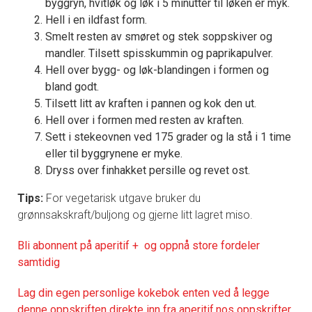
byggryn, hvitløk og løk i 5 minutter til løken er myk.
Hell i en ildfast form.
Smelt resten av smøret og stek soppskiver og
mandler. Tilsett spisskummin og paprikapulver.
Hell over bygg- og løk-blandingen i formen og
bland godt.
Tilsett litt av kraften i pannen og kok den ut.
Hell over i formen med resten av kraften.
Sett i stekeovnen ved 175 grader og la stå i 1 time
eller til byggrynene er myke.
Dryss over finhakket persille og revet ost.
Tips:
For vegetarisk utgave bruker du
grønnsakskraft/buljong og gjerne litt lagret miso.
Bli abonnent på aperitif + og oppnå store fordeler
samtidig
Lag din egen personlige kokebok enten ved å legge
denne oppskriften direkte inn fra aperitif.nos oppskrifter