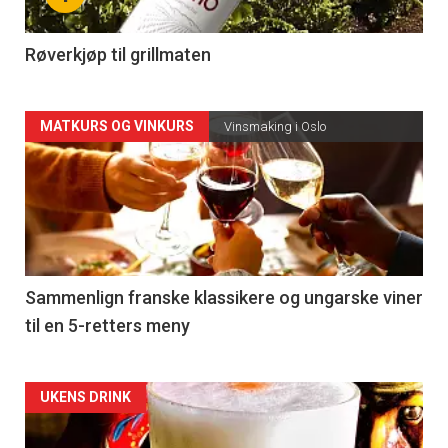
-
4
Røverkjøp til grillmaten
Forsiden
MATKURS OG VINKURS
Vinsmaking i Oslo
akkurat
nå
-
5
Sammenlign franske klassikere og ungarske viner
til en 5-retters meny
Forsiden
UKENS DRINK
akkurat