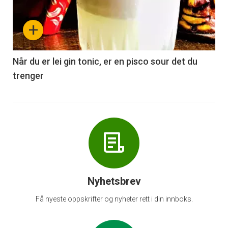
nå
+
-
6
Når du er lei gin tonic, er en pisco sour det du
trenger
Nyhetsbrev
Få nyeste oppskrifter og nyheter rett i din innboks.