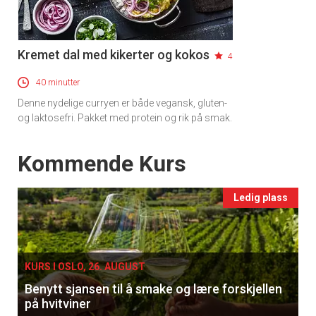
Kremet dal med kikerter og kokos
4
40 minutter
Denne nydelige curryen er både vegansk, gluten-
og laktosefri. Pakket med protein og rik på smak.
Events
Kommende Kurs
Ledig plass
KURS I OSLO, 26. AUGUST
Benytt sjansen til å smake og lære forskjellen
på hvitviner