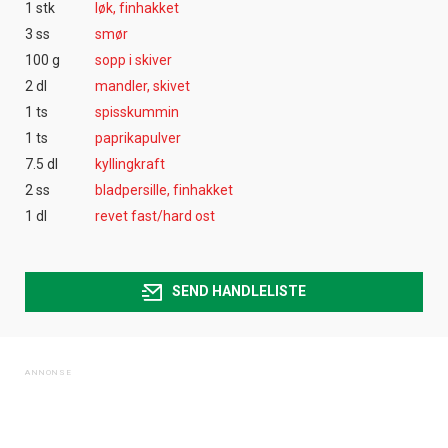
1 stk
løk, finhakket
3 ss
smør
100 g
sopp i skiver
2 dl
mandler, skivet
1 ts
spisskummin
1 ts
paprikapulver
7.5 dl
kyllingkraft
2 ss
bladpersille, finhakket
1 dl
revet fast/hard ost
SEND HANDLELISTE