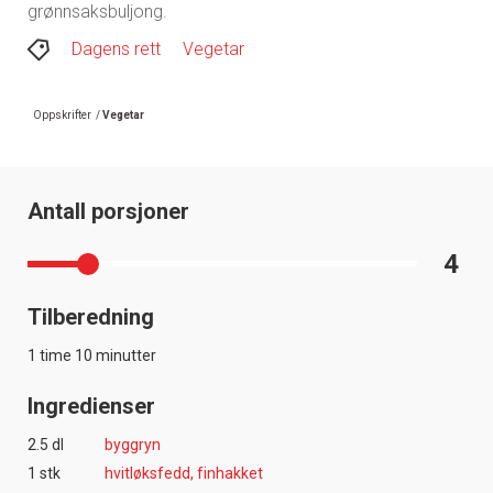
grønnsaksbuljong.
Dagens rett
Vegetar
Oppskrifter
/
Vegetar
Antall porsjoner
4
Tilberedning
1 time 10 minutter
Ingredienser
2.5 dl
byggryn
1 stk
hvitløksfedd, finhakket