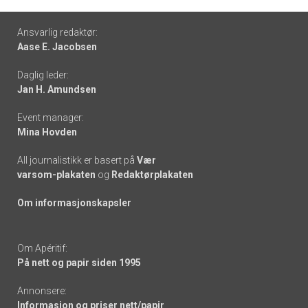
Footer
Ansvarlig redaktør:
Aase E. Jacobsen
-
Daglig leder:
links
Jan H. Amundsen
Event manager:
Mina Hovden
All journalistikk er basert på
Vær
varsom-plakaten
og
Redaktørplakaten
Om informasjonskapsler
Om Apéritif:
På nett og papir siden 1995
Annonsere:
Informasjon og priser nett/papir