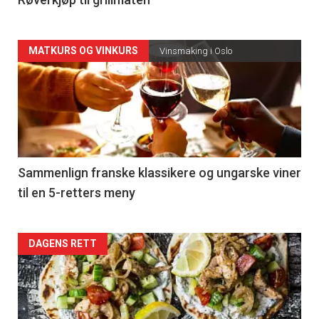
4
Forsiden
MATKURS OG VINKURS
Vinsmaking i Oslo
akkurat
nå
-
5
Sammenlign franske klassikere og ungarske viner
til en 5-retters meny
Forsiden
DAGENS RETT
akkurat
nå