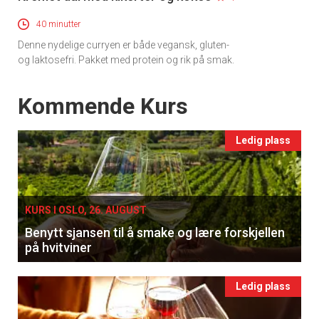
40 minutter
Denne nydelige curryen er både vegansk, gluten-
og laktosefri. Pakket med protein og rik på smak.
Events
Kommende Kurs
Ledig plass
KURS I OSLO, 26. AUGUST
Benytt sjansen til å smake og lære forskjellen
på hvitviner
Ledig plass