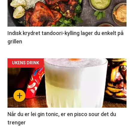
Indisk krydret tandoori-kylling lager du enkelt på
grillen
Forsiden
UKENS DRINK
akkurat
nå
+
-
2
Når du er lei gin tonic, er en pisco sour det du
trenger