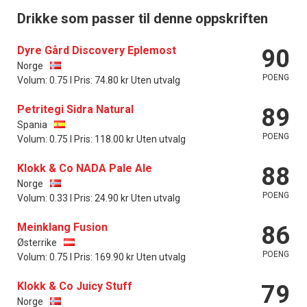
Drikke som passer til denne oppskriften
Dyre Gård Discovery Eplemost
90
Norge
POENG
Volum: 0.75 l Pris: 74.80 kr Uten utvalg
Petritegi Sidra Natural
89
Spania
POENG
Volum: 0.75 l Pris: 118.00 kr Uten utvalg
Klokk & Co NADA Pale Ale
88
Norge
POENG
Volum: 0.33 l Pris: 24.90 kr Uten utvalg
Meinklang Fusion
86
Østerrike
POENG
Volum: 0.75 l Pris: 169.90 kr Uten utvalg
Klokk & Co Juicy Stuff
79
Norge