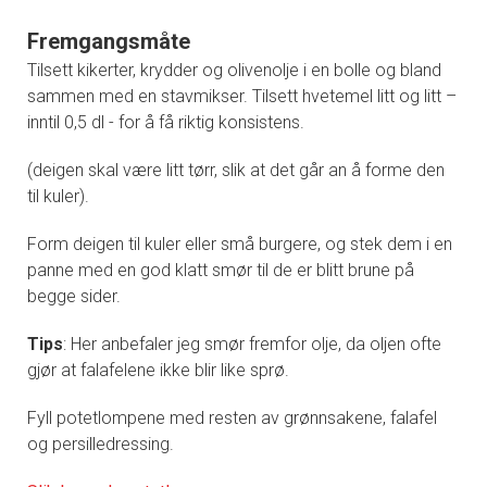
Fremgangsmåte
Tilsett kikerter, krydder og olivenolje i en bolle og bland
sammen med en stavmikser. Tilsett hvetemel litt og litt –
inntil 0,5 dl - for å få riktig konsistens.
(deigen skal være litt tørr, slik at det går an å forme den
til kuler).
Form deigen til kuler eller små burgere, og stek dem i en
panne med en god klatt smør til de er blitt brune på
begge sider.
Tips
: Her anbefaler jeg smør fremfor olje, da oljen ofte
gjør at falafelene ikke blir like sprø.
Fyll potetlompene med resten av grønnsakene, falafel
og persilledressing.