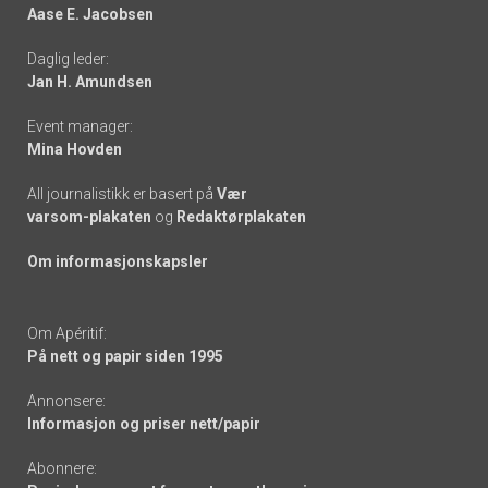
Aase E. Jacobsen
-
Daglig leder:
links
Jan H. Amundsen
Event manager:
Mina Hovden
All journalistikk er basert på
Vær
varsom-plakaten
og
Redaktørplakaten
Om informasjonskapsler
Om Apéritif:
På nett og papir siden 1995
Annonsere:
Informasjon og priser nett/papir
Abonnere: