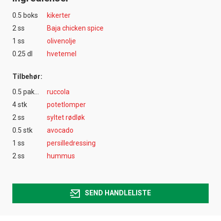
0.5 boks
kikerter
2 ss
Baja chicken spice
1 ss
olivenolje
0.25 dl
hvetemel
Tilbehør:
0.5 pakke(r)
ruccola
4 stk
potetlomper
2 ss
syltet rødløk
0.5 stk
avocado
1 ss
persilledressing
2 ss
hummus
SEND HANDLELISTE