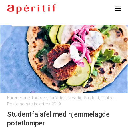
Karen Elene Thorsen, forfatter av Fattig Student, finalist i
Beste norske kokebok 2019
Studentfalafel med hjemmelagde
potetlomper