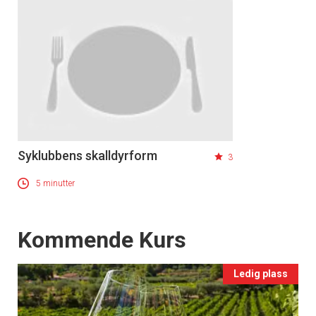
Syklubbens skalldyrform
3
5 minutter
Events
Kommende Kurs
Ledig plass