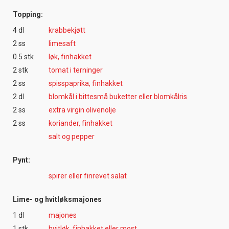
Topping:
4 dl
krabbekjøtt
2 ss
limesaft
0.5 stk
løk, finhakket
2 stk
tomat i terninger
2 ss
spisspaprika, finhakket
2 dl
blomkål i bittesmå buketter eller blomkålris
2 ss
extra virgin olivenolje
2 ss
koriander, finhakket
salt og pepper
Pynt:
spirer eller finrevet salat
Lime- og hvitløksmajones
1 dl
majones
1 stk
hvitløk, finhakket eller most