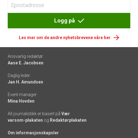
Logg på
Les mer om de andre nyhetsbrevene våre her
Footer
Ansvarlig redaktør:
Aase E. Jacobsen
-
Daglig leder:
links
Jan H. Amundsen
Event manager:
Mina Hovden
All journalistikk er basert på
Vær
varsom-plakaten
og
Redaktørplakaten
Om informasjonskapsler