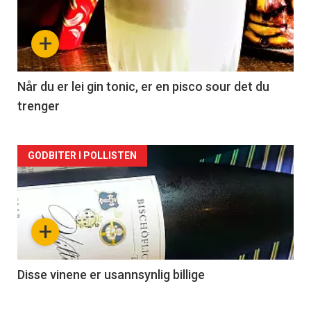
akkurat
nå
+
-
2
Når du er lei gin tonic, er en pisco sour det du
trenger
Forsiden
GODBITER I POLLISTEN
akkurat
nå
+
-
3
Disse vinene er usannsynlig billige