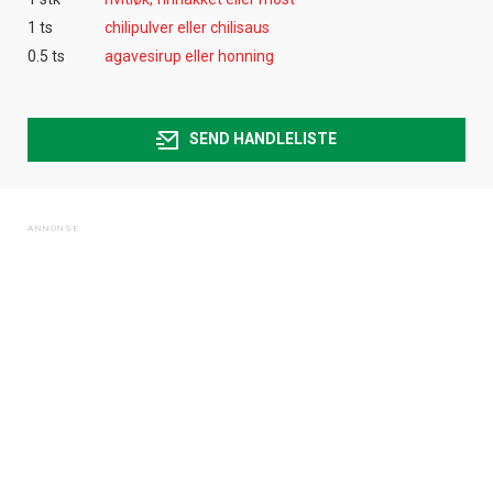
1 ts
chilipulver eller chilisaus
0.5 ts
agavesirup eller honning
SEND HANDLELISTE