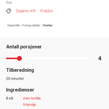
fisk.
Dagens rett
Krabbe
Oppskrifter
/
Fisk og skalldyr
/
Skalldyr
Antall porsjoner
4
Tilberedning
20 minutter
Ingredienser
8 stk
mini-tortilla
frityrolje