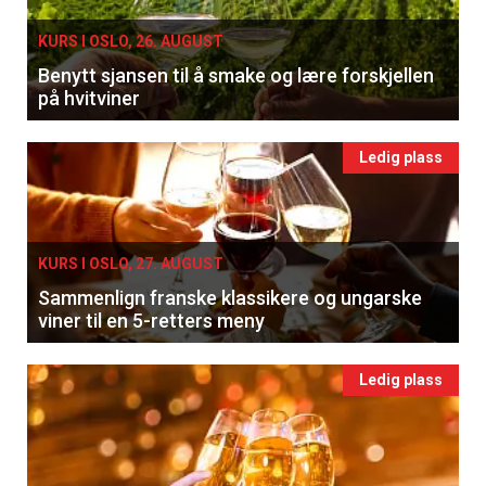
KURS I OSLO, 26. AUGUST
Benytt sjansen til å smake og lære forskjellen
på hvitviner
Ledig plass
KURS I OSLO, 27. AUGUST
Sammenlign franske klassikere og ungarske
viner til en 5-retters meny
Ledig plass