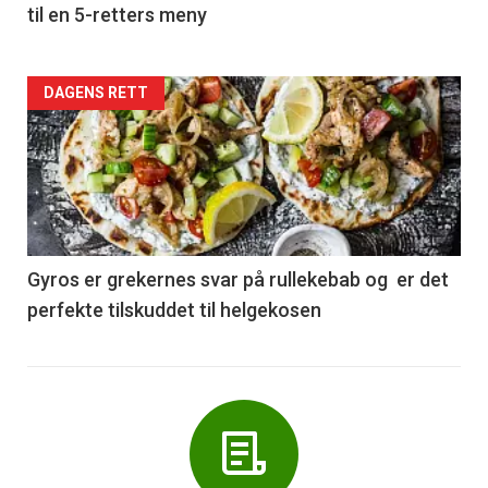
til en 5-retters meny
Forsiden
DAGENS RETT
akkurat
nå
-
6
Gyros er grekernes svar på rullekebab og er det
perfekte tilskuddet til helgekosen