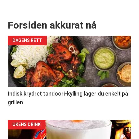
Forsiden akkurat nå
DAGENS RETT
Indisk krydret tandoori-kylling lager du enkelt på
grillen
Forsiden
UKENS DRINK