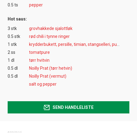
0.5 ts
pepper
Hot saus:
3 stk
grovhakkede sjalottløk
0.5 stk
rød chili i tynne ringer
1 stk
krydderbukett, persille, timian, stangselleri, purrelaurbærblad
2 ss
tomatpure
1 dl
tørr hvitvin
0.5 dl
Noilly Prat (tørr hetvin)
0.5 dl
Noilly Prat (vermut)
salt og pepper
SEND HANDLELISTE