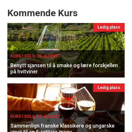
Events
Kommende Kurs
Ledig plass
KURS I OSLO, 26. AUGUST
Benytt sjansen til å smake og lære forskjellen
på hvitviner
Ledig plass
KURS I OSLO, 27. AUGUST
Sammenlign franske klassikere og ungarske
viner til en 5-retters meny