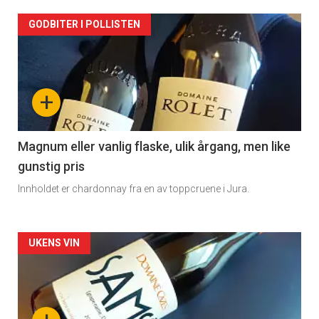
Forsiden
GODBITER I POLLISTEN
akkurat
nå
+
-
3
Magnum eller vanlig flaske, ulik årgang, men like
gunstig pris
Innholdet er chardonnay fra en av toppcruene i Jura.
Forsiden
UKENS VIN
akkurat
nå