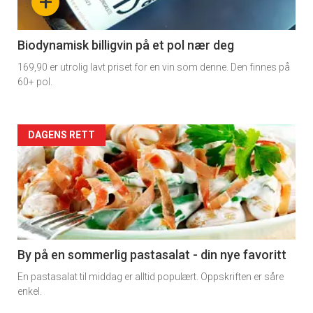
+
-
4
Biodynamisk billigvin på et pol nær deg
169,90 er utrolig lavt priset for en vin som denne. Den finnes på
60+ pol.
Forsiden
DAGENS RETT
akkurat
nå
-
5
By på en sommerlig pastasalat - din nye favoritt
En pastasalat til middag er alltid populært. Oppskriften er såre
enkel.