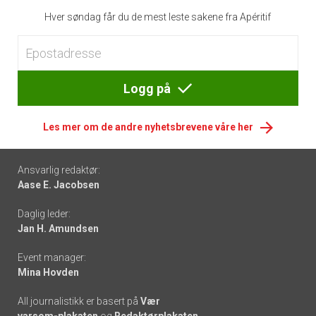
Hver søndag får du de mest leste sakene fra Apéritif
Logg på
Les mer om de andre nyhetsbrevene våre her
Footer
Ansvarlig redaktør:
Aase E. Jacobsen
-
Daglig leder:
links
Jan H. Amundsen
Event manager:
Mina Hovden
All journalistikk er basert på
Vær