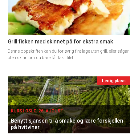
detail
-
section
11
Grill fisken med skinnet på for ekstra smak
Denne oppskriften kan du for øvrig fint lage uten grill, eller sågar
Ukens
uten skinn om du bare får tak i filet.
vin
Events
Ledig plass
single
KURS I OSLO, 26. AUGUST
Benytt sjansen til å smake og lære forskjellen
på hvitviner