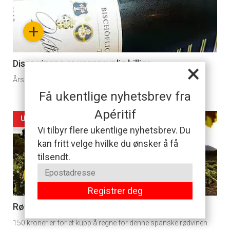
-
+
section
11
Disse vinene er usannsynlig billige
×
Årsaken er knyttet til eieren som får sin «lønn i himmelen».
Få ukentlige nyhetsbrev fra
Apéritif
Artikler
UKENS VIN
Vi tilbyr flere ukentlige nyhetsbrev. Du
detail
kan fritt velge hvilke du ønsker å få
tilsendt.
-
+
section
Registrer deg
11
Røverkjøp til grillmaten
150 kroner er for et kupp å regne for denne spanske rødvinen.
Dagens