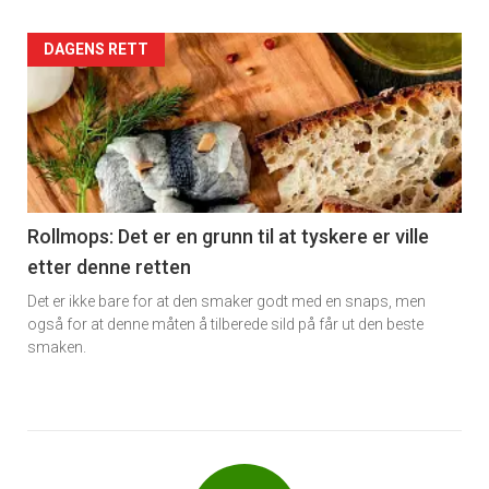
Forsiden
DAGENS RETT
akkurat
nå
-
6
Rollmops: Det er en grunn til at tyskere er ville
etter denne retten
Det er ikke bare for at den smaker godt med en snaps, men
også for at denne måten å tilberede sild på får ut den beste
smaken.