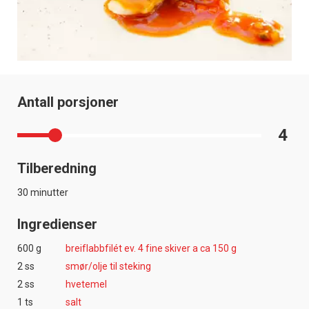
Antall porsjoner
4
Tilberedning
30 minutter
Ingredienser
600 g
breiflabbfilét ev. 4 fine skiver a ca 150 g
2 ss
smør/olje til steking
2 ss
hvetemel
1 ts
salt