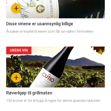
+
Disse vinene er usannsynlig billige
Årsaken er knyttet til eieren som får sin «lønn i himmelen».
Forsiden
UKENS VIN
akkurat
nå
+
-
2
Røverkjøp til grillmaten
150 kroner er for et kupp å regne for denne spanske rødvinen.