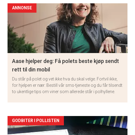
ANNONSE
Aase hjelper deg: Få polets beste kjøp sendt
rett til din mobil
Du står på polet og vet ikke hva du skal velge. Fortvil ikke,
for hjelpen er nær: Bestill vår sms-tjeneste og du får tilsendt
to ukentlige tips om viner som allerede står i polhyllene.
Artikler
GODBITER I POLLISTEN
detail