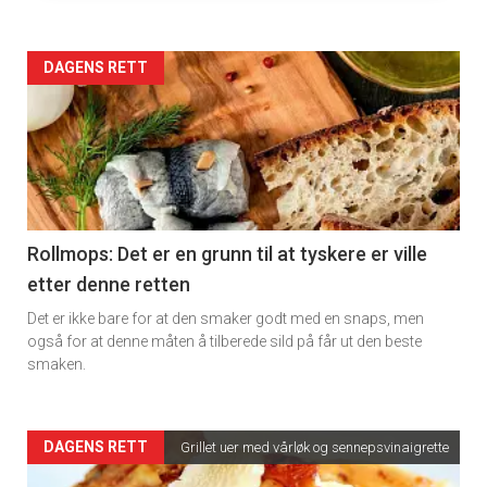
rett
Artikler
DAGENS RETT
detail
-
section
11
Rollmops: Det er en grunn til at tyskere er ville
etter denne retten
Dagens
Det er ikke bare for at den smaker godt med en snaps, men
rett
også for at denne måten å tilberede sild på får ut den beste
smaken.
2
Artikler
DAGENS RETT
Grillet uer med vårløk og sennepsvinaigrette