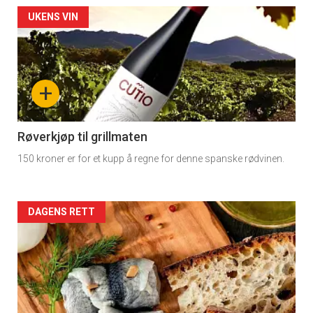
Artikler
UKENS VIN
Registrer deg
detail
-
+
section
11
Røverkjøp til grillmaten
150 kroner er for et kupp å regne for denne spanske rødvinen.
Dagens
rett
Artikler
DAGENS RETT
detail
-
section