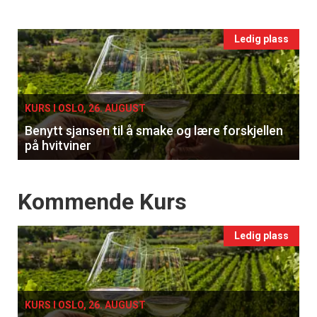
vin
Events
Ledig plass
single
KURS I OSLO, 26. AUGUST
Benytt sjansen til å smake og lære forskjellen
på hvitviner
Events
Kommende Kurs
Ledig plass
KURS I OSLO, 26. AUGUST