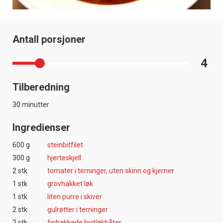
Antall porsjoner
4
Tilberedning
30 minutter
Ingredienser
600 g
steinbitfilet
300 g
hjerteskjell
2 stk
tomater i terninger, uten skinn og kjerner
1 stk
grovhakket løk
1 stk
liten purre i skiver
2 stk
gulrøtter i terninger
2 stk
finhakkede hvitløkbåter