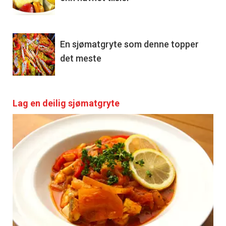
En sjømatgryte som denne topper
det meste
Lag en deilig sjømatgryte