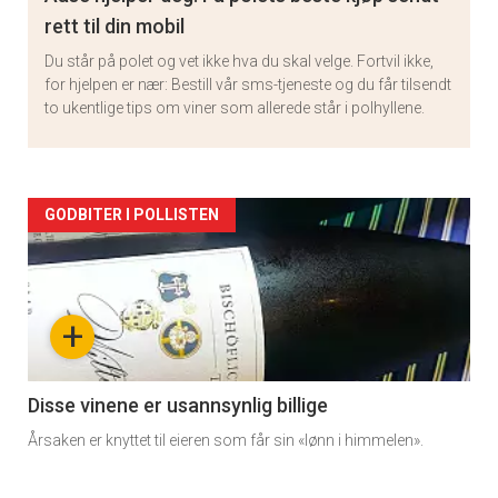
rett til din mobil
Du står på polet og vet ikke hva du skal velge. Fortvil ikke,
for hjelpen er nær: Bestill vår sms-tjeneste og du får tilsendt
to ukentlige tips om viner som allerede står i polhyllene.
Artikler
GODBITER I POLLISTEN
detail
×
-
+
Få ukentlige nyhetsbrev fra
section
Apéritif
11
Disse vinene er usannsynlig billige
Vi tilbyr flere ukentlige nyhetsbrev. Du
Årsaken er knyttet til eieren som får sin «lønn i himmelen».
kan fritt velge hvilke du ønsker å få
tilsendt.