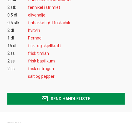
2 stk
fennikel i strimlet
0.5 dl
olivenolje
0.5 stk
finhakket rød frisk chili
2 dl
hvitvin
1 dl
Pernod
15 dl
fisk- og skjellkraft
2 ss
frisk timian
2 ss
frisk basilikum
2 ss
frisk estragon
salt og pepper
SEND HANDLELISTE