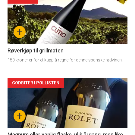
Forsiden
akkurat
nå
+
-
2
Røverkjøp til grillmaten
150 kroner er for et kupp å regne for denne spanske rødvinen.
Forsiden
GODBITER I POLLISTEN
akkurat
nå
+
-
Magnum eller vanlig flaske, ulik årgang, men like