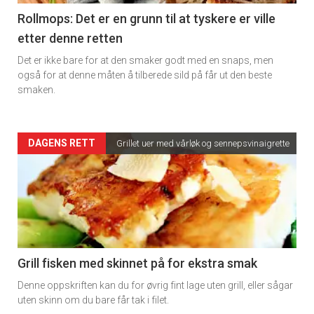
11
Rollmops: Det er en grunn til at tyskere er ville
etter denne retten
Dagens
Det er ikke bare for at den smaker godt med en snaps, men
rett
også for at denne måten å tilberede sild på får ut den beste
smaken.
2
Artikler
DAGENS RETT
Grillet uer med vårløk og sennepsvinaigrette
detail
-
section
11
Grill fisken med skinnet på for ekstra smak
Denne oppskriften kan du for øvrig fint lage uten grill, eller sågar
Ukens
uten skinn om du bare får tak i filet.