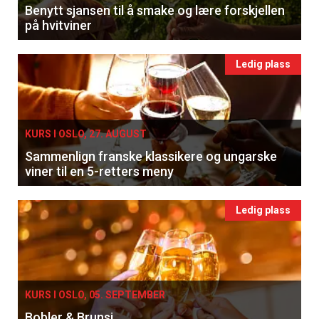
Benytt sjansen til å smake og lære forskjellen
på hvitviner
Ledig plass
KURS I OSLO, 27. AUGUST
Sammenlign franske klassikere og ungarske
viner til en 5-retters meny
Ledig plass
KURS I OSLO, 05. SEPTEMBER
Bobler & Brunsj