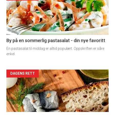
akkurat
nå
-
5
By på en sommerlig pastasalat - din nye favoritt
En pastasalat til middag er alltid populært. Oppskriften er såre
enkel.
Forsiden
DAGENS RETT
akkurat
nå
-