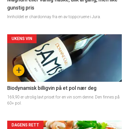
3
gunstig pris
Innholdet er chardonnay fra en av toppcruene i Jura.
Forsiden
UKENS VIN
akkurat
nå
+
-
4
Biodynamisk billigvin på et pol nær deg
169,90 er utrolig lavt priset for en vin som denne. Den finnes på
60+ pol.
Forsiden
DAGENS RETT