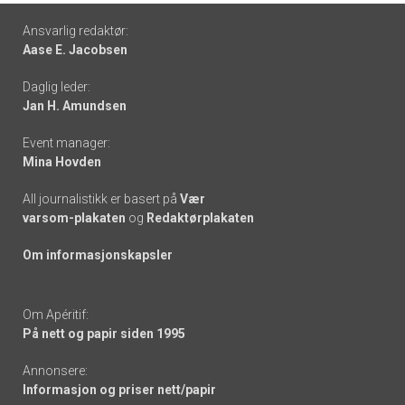
Footer
Ansvarlig redaktør:
Aase E. Jacobsen
-
Daglig leder:
links
Jan H. Amundsen
Event manager:
Mina Hovden
All journalistikk er basert på
Vær
varsom-plakaten
og
Redaktørplakaten
Om informasjonskapsler
Om Apéritif:
På nett og papir siden 1995
Annonsere:
Informasjon og priser nett/papir