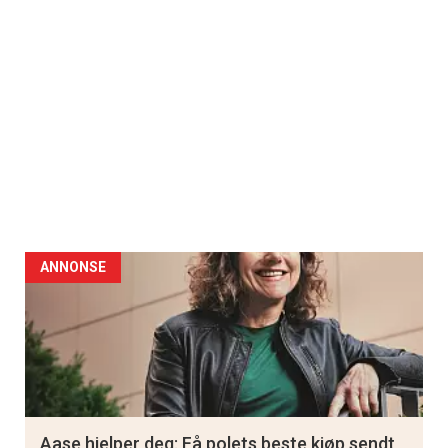
ANNONSE
Aase hjelper deg: Få polets beste kjøp sendt