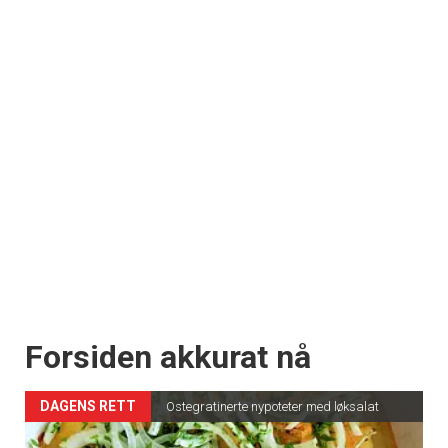
Forsiden akkurat nå
DAGENS RETT
Ostegratinerte nypoteter med løksalat