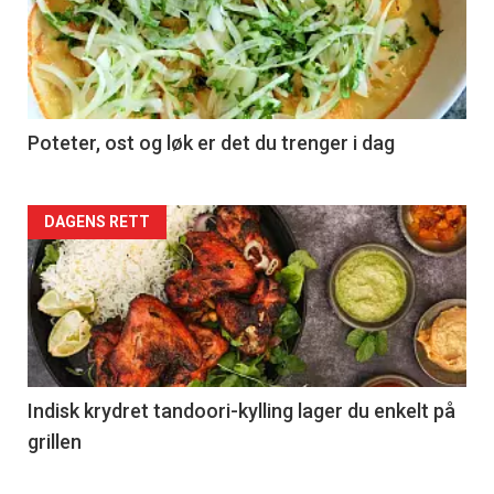
Poteter, ost og løk er det du trenger i dag
Forsiden
DAGENS RETT
akkurat
nå
-
2
Indisk krydret tandoori-kylling lager du enkelt på
grillen