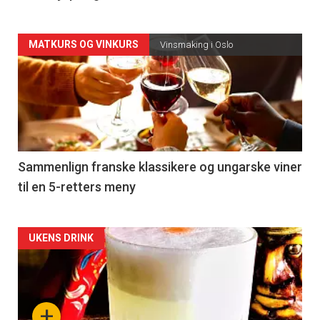
Forsiden
MATKURS OG VINKURS
Vinsmaking i Oslo
akkurat
nå
-
5
Sammenlign franske klassikere og ungarske viner
til en 5-retters meny
Forsiden
UKENS DRINK
akkurat
nå
+