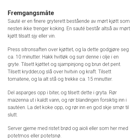
Fremgangsmåte
Sauté er en finere gryterett bestående av mørt kjøtt som
nesten ikke trenger koking. En sauté består altså av mørt
kjøtt tilsatt sjy eller vin.
Press sitronsaften over kjøttet, og la dette godgjøre seg
ca. 10 minutter. Hakk hvitløk og surr denne i olje i en
gryte. Tilsett kjøttet og sjampinjong og brun det pent.
Tilsett krydder,og slå over hvitvin og kraft. Tilsett
tomatene, og la alt stå og trekke ca. 15 minutter.
Del asparges opp i biter, og tilsett dette i gryta. Rør
maizenna ut i kaldt vann, og rør blandingen forsiktig inn i
sautéen. La det koke opp, og rør inn en god skje smør til
slutt.
Server gjerne med ristet brød og aioli eller som her med
potetmos eller potetsnø.