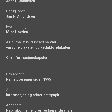
Aase E. Jacobsen
-
Daglig leder:
links
Jan H. Amundsen
Event manager:
Mina Hovden
All journalistikk er basert på
Vær
varsom-plakaten
og
Redaktørplakaten
Om informasjonskapsler
Om Apéritif:
På nett og papir siden 1995
Annonsere:
Informasjon og priser nett/papir
Abonnere:
Papirabonnement for restaurantbransjen