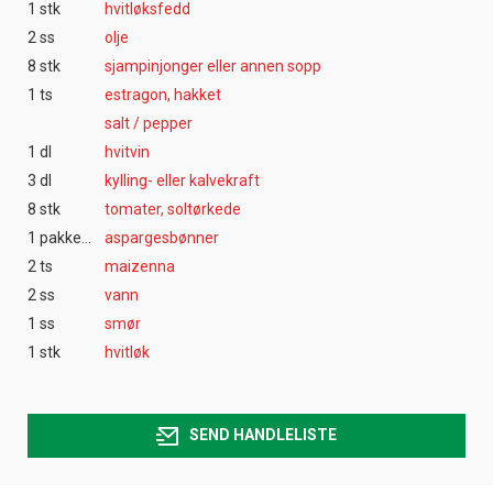
1 stk
hvitløksfedd
2 ss
olje
8 stk
sjampinjonger eller annen sopp
1 ts
estragon, hakket
salt / pepper
1 dl
hvitvin
3 dl
kylling- eller kalvekraft
8 stk
tomater, soltørkede
1 pakke(r)
aspargesbønner
2 ts
maizenna
2 ss
vann
1 ss
smør
1 stk
hvitløk
SEND HANDLELISTE