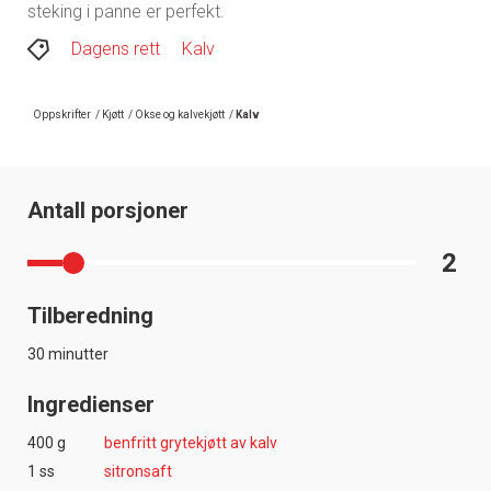
steking i panne er perfekt.
Dagens rett
Kalv
Oppskrifter
/
Kjøtt
/
Okse og kalvekjøtt
/
Kalv
Antall porsjoner
2
Tilberedning
30 minutter
Ingredienser
400 g
benfritt grytekjøtt av kalv
1 ss
sitronsaft