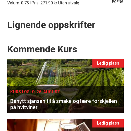
POENG
Volum: 0.75 l Pris: 271.90 kr Uten utvalg
Lignende oppskrifter
Events
Kommende Kurs
Ledig plass
KURS I OSLO, 26. AUGUST
Benytt sjansen til å smake og lære forskjellen
på hvitviner
Ledig plass