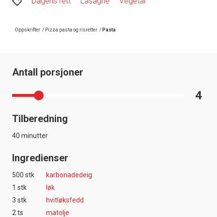
Dagens rett
Lasagne
Vegetar
Oppskrifter
/
Pizza pasta og risretter
/
Pasta
Antall porsjoner
4
Tilberedning
40 minutter
Ingredienser
500 stk
karbonadedeig
1 stk
løk
3 stk
hvitløksfedd
2 ts
matolje