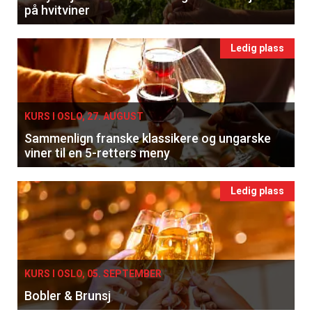
på hvitviner
Ledig plass
KURS I OSLO, 27. AUGUST
Sammenlign franske klassikere og ungarske
viner til en 5-retters meny
Ledig plass
KURS I OSLO, 05. SEPTEMBER
Bobler & Brunsj