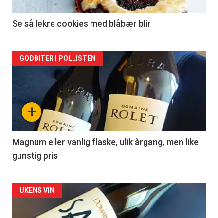
-
2
Se så lekre cookies med blåbær blir
Forsiden
GODBITER I POLLISTEN
akkurat
nå
+
-
3
Magnum eller vanlig flaske, ulik årgang, men like
gunstig pris
Forsiden
UKENS VIN
akkurat