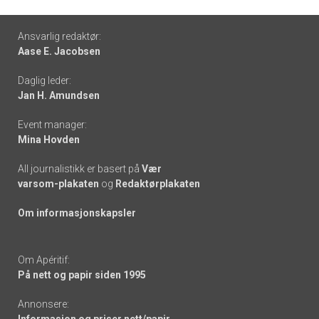
Footer
Ansvarlig redaktør:
Aase E. Jacobsen
-
Daglig leder:
links
Jan H. Amundsen
Event manager:
Mina Hovden
All journalistikk er basert på
Vær
varsom-plakaten
og
Redaktørplakaten
Om informasjonskapsler
Om Apéritif:
På nett og papir siden 1995
Annonsere:
Informasjon og priser nett/papir