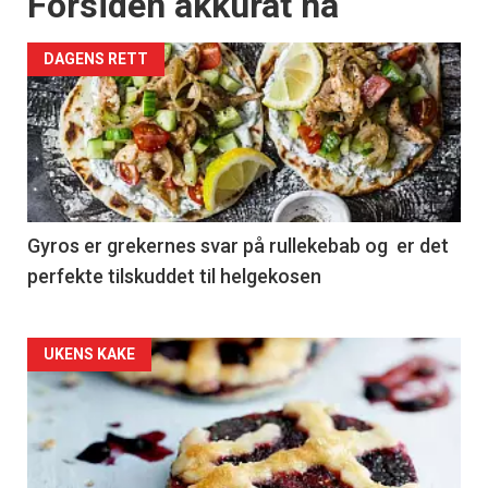
Forsiden akkurat nå
DAGENS RETT
Gyros er grekernes svar på rullekebab og er det
perfekte tilskuddet til helgekosen
Forsiden
UKENS KAKE
akkurat
nå