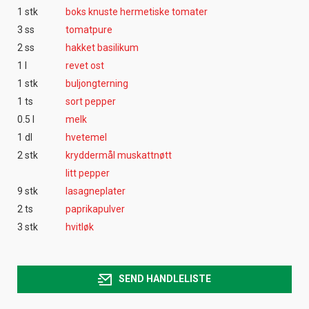
1 stk
boks knuste hermetiske tomater
3 ss
tomatpure
2 ss
hakket basilikum
1 l
revet ost
1 stk
buljongterning
1 ts
sort pepper
0.5 l
melk
1 dl
hvetemel
2 stk
kryddermål muskattnøtt
litt pepper
9 stk
lasagneplater
2 ts
paprikapulver
3 stk
hvitløk
SEND HANDLELISTE