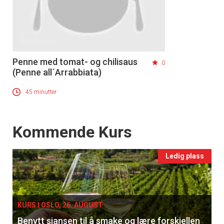
Penne med tomat- og chilisaus
0
(Penne all´Arrabbiata)
45 minutter
Events
Kommende Kurs
Ledig plass
KURS I OSLO, 26. AUGUST
Benytt sjansen til å smake og lære forskjellen