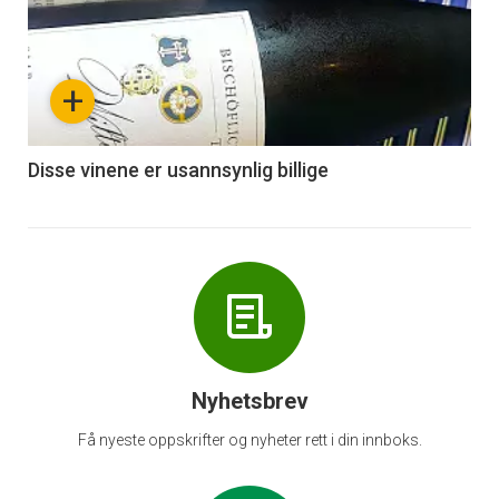
akkurat
nå
+
-
6
Disse vinene er usannsynlig billige
Nyhetsbrev
Få nyeste oppskrifter og nyheter rett i din innboks.