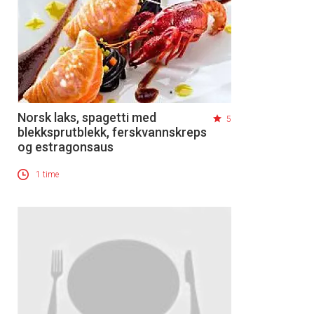
Norsk laks, spagetti med
5
blekksprutblekk, ferskvannskreps
og estragonsaus
1 time