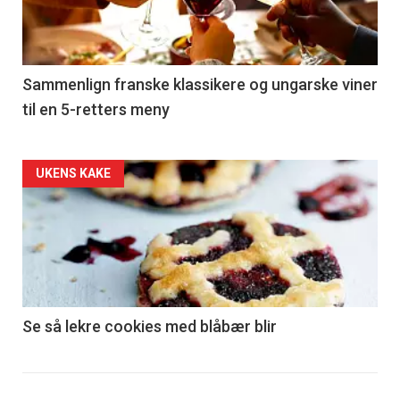
nå
-
5
Sammenlign franske klassikere og ungarske viner
til en 5-retters meny
Forsiden
UKENS KAKE
akkurat
nå
-
6
Se så lekre cookies med blåbær blir