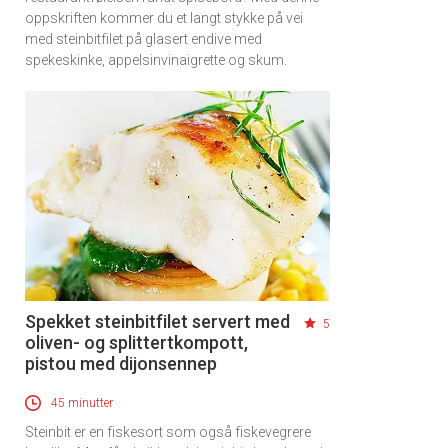
oppskriften kommer du et langt stykke på vei
med steinbitfilet på glasert endive med
spekeskinke, appelsinvinaigrette og skum.
×
Få ukentlige nyhetsbrev fra
Apéritif
Vi tilbyr flere ukentlige nyhetsbrev. Du
kan fritt velge hvilke du ønsker å få
tilsendt.
Spekket steinbitfilet servert med
5
oliven- og splittertkompott,
pistou med dijonsennep
Registrer deg
45 minutter
Steinbit er en fiskesort som også fiskevegrere