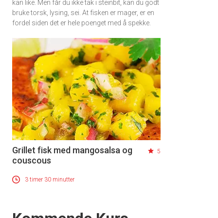
kan like. Men får du ikke tak i steinbit, kan du godt
bruke torsk, lysing, sei. At fisken er mager, er en
fordel siden det er hele poenget med å spekke.
Grillet fisk med mangosalsa og
5
couscous
3 timer 30 minutter
Events