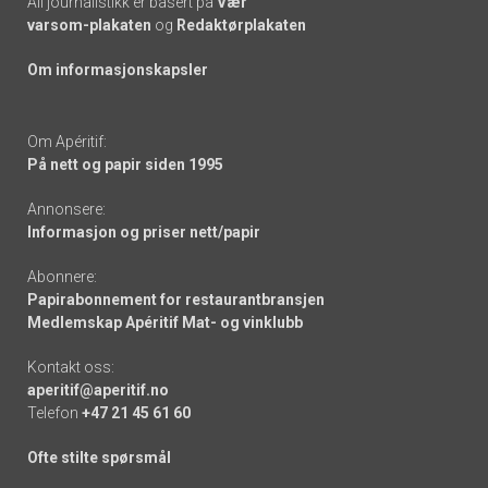
All journalistikk er basert på
Vær
varsom-plakaten
og
Redaktørplakaten
Om informasjonskapsler
Om Apéritif:
På nett og papir siden 1995
Annonsere:
Informasjon og priser nett/papir
Abonnere:
Papirabonnement for restaurantbransjen
Medlemskap Apéritif Mat- og vinklubb
Kontakt oss:
aperitif@aperitif.no
Telefon
+47 21 45 61 60
Ofte stilte spørsmål