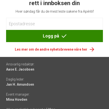
rett i innboksen din
Hver søndag får du de mest leste sakene fra Apéritif
Logg på
Les mer om de andre nyhetsbrevene våre her
Footer
Ansvarlig redaktør:
Aase E. Jacobsen
-
Daglig leder:
links
Jan H. Amundsen
Event manager:
Mina Hovden