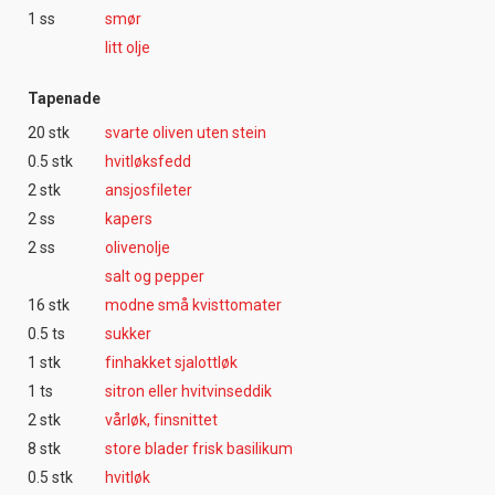
1 ss
smør
litt olje
Tapenade
20 stk
svarte oliven uten stein
0.5 stk
hvitløksfedd
2 stk
ansjosfileter
2 ss
kapers
2 ss
olivenolje
salt og pepper
16 stk
modne små kvisttomater
0.5 ts
sukker
1 stk
finhakket sjalottløk
1 ts
sitron eller hvitvinseddik
2 stk
vårløk, finsnittet
8 stk
store blader frisk basilikum
0.5 stk
hvitløk