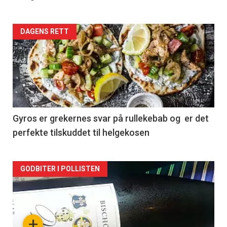
Forsiden
DAGENS RETT
akkurat
nå
-
2
Gyros er grekernes svar på rullekebab og er det
perfekte tilskuddet til helgekosen
Forsiden
GODBITER I POLLISTEN
akkurat
nå
+