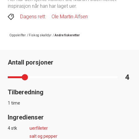
inspirasjon når han har laget uer.
Dagens rett
Ole Martin Alfsen
Oppskrifter
/
Fisk og skalldyr
/
Andre fiskeretter
Antall porsjoner
4
Tilberedning
1 time
Ingredienser
4 stk
uerfileter
salt og pepper