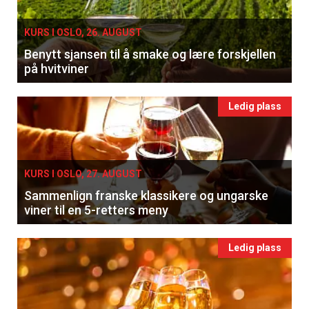
KURS I OSLO, 26. AUGUST
×
Benytt sjansen til å smake og lære forskjellen
på hvitviner
Få ukentlige nyhetsbrev fra
Apéritif
Ledig plass
Vi tilbyr flere ukentlige nyhetsbrev. Du
kan fritt velge hvilke du ønsker å få
tilsendt.
KURS I OSLO, 27. AUGUST
Sammenlign franske klassikere og ungarske
viner til en 5-retters meny
Registrer deg
Ledig plass