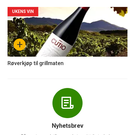
Forsiden
UKENS VIN
akkurat
nå
+
-
6
Røverkjøp til grillmaten
Nyhetsbrev