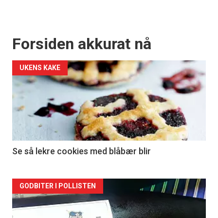
Forsiden akkurat nå
UKENS KAKE
Se så lekre cookies med blåbær blir
Forsiden
GODBITER I POLLISTEN
akkurat