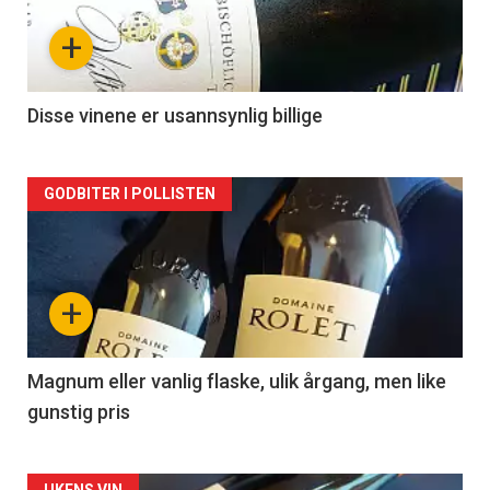
nå
+
-
2
Disse vinene er usannsynlig billige
Forsiden
GODBITER I POLLISTEN
akkurat
nå
+
-
3
Magnum eller vanlig flaske, ulik årgang, men like
gunstig pris
UKENS VIN