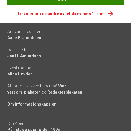
Les mer om de andre nyhetsbrevene våre her
Footer
Ansvarlig redaktør:
Aase E. Jacobsen
-
Daglig leder:
links
Jan H. Amundsen
Event manager:
Mina Hovden
All journalistikk er basert på
Vær
varsom-plakaten
og
Redaktørplakaten
Om informasjonskapsler
Om Apéritif:
På nett og papir siden 1995