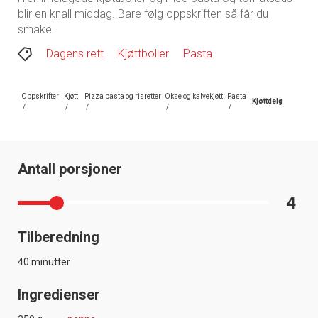
blir en knall middag. Bare følg oppskriften så får du
smake.
Dagens rett
Kjøttboller
Pasta
Oppskrifter
Kjøtt
Pizza pasta og risretter
Okse og kalvekjøtt
Pasta
Kjøttdeig
/
/
/
/
/
Antall porsjoner
4
Tilberedning
40 minutter
Ingredienser