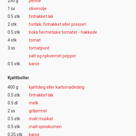
250 g
penne
1 ss
olivenolje
0.5 stk
finhakket løk
2 stk
hvitløk, finhakket eller presset
0.5 stk
boks hermetiske tomater - hakkede
4 stk
tomat
3 ss
tomatpuré
salt og nykvernet pepper
0.5 stk
karse
Kjøttboller
400 g
kjøttdeig eller karbonadedeig
0.5 stk
finhakket løk
0.5 dl
melk
2 ss
griljermel
0.5 stk
malt muskat
0.5 stk
malt spisskumen
0.25 stk
karse