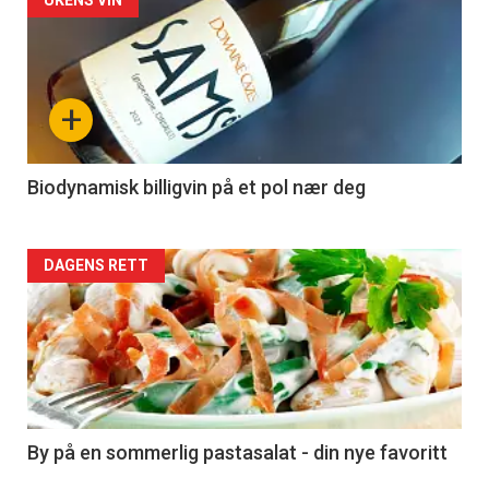
Forsiden
akkurat
nå
+
-
4
Biodynamisk billigvin på et pol nær deg
Forsiden
DAGENS RETT
akkurat
nå
-
5
By på en sommerlig pastasalat - din nye favoritt