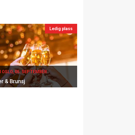
Ledig plass
I OSLO, 05. SEPTEMBER
er & Brunsj