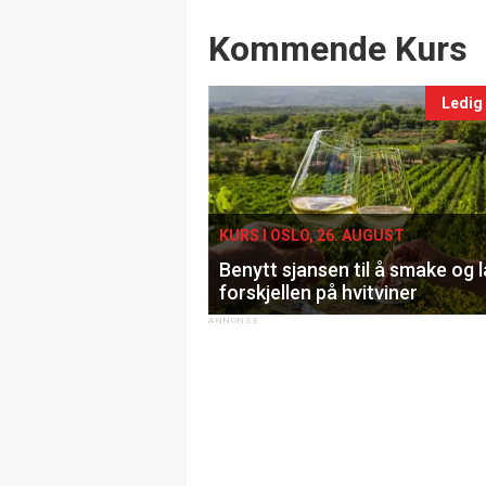
Events
Kommende Kurs
Ledig
KURS I OSLO, 26. AUGUST
Benytt sjansen til å smake og 
forskjellen på hvitviner