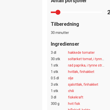
Antall porsjoner
Tilberedning
30 minutter
Ingredienser
3 dl
hakkede tomater
30 stk
soltørket tomat, i tynne strimler
1 stk
rød paprika, i tynne strimler
1 stk
hvitløk, finhakket
0.5 dl
olje
3 stk
sjalottløk, finhakket
1 stk
chili
3 dl
fiskekraft
300 g
hvit fisk
blåskjell, kokte