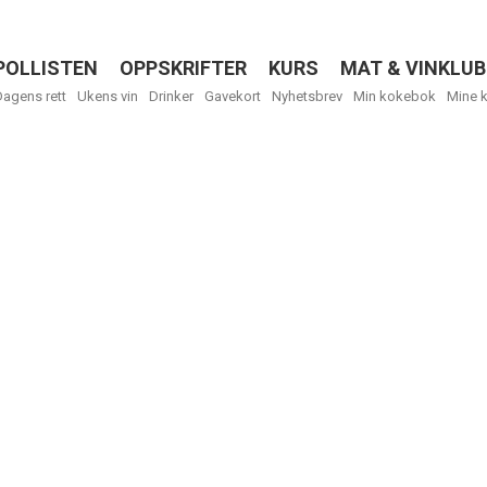
POLLISTEN
OPPSKRIFTER
KURS
MAT & VINKLUB
Menu
Dagens rett
Ukens vin
Drinker
Gavekort
Nyhetsbrev
Min kokebok
Mine 