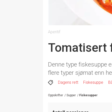
Aperitif
Tomatisert 
Denne type fiskesuppe er
flere typer sjømat enn he
Dagens rett
Fiskesuppe
Bå
Oppskrifter
/
Supper
/
Fiskesupper