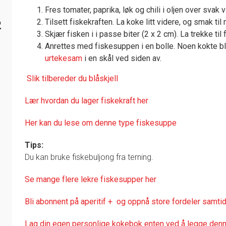
Fres tomater, paprika, løk og chili i oljen over svak 
Tilsett fiskekraften. La koke litt videre, og smak til 
2
Skjær fisken i i passe biter (2 x 2 cm). La trekke til 
Anrettes med fiskesuppen i en bolle. Noen kokte blå
urtekesam
i en skål ved siden av.
Slik tilbereder du blåskjell
Lær hvordan du lager fiskekraft her
Her kan du lese om denne type fiskesuppe
Tips:
Du kan bruke fiskebuljong fra terning.
Se mange flere lekre fiskesupper her
Bli abonnent på aperitif + og oppnå store fordeler samtid
Lag din egen personlige kokebok enten ved å legge denne