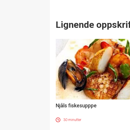
Lignende oppskrif
Njåls fiskesupppe
30 minutter