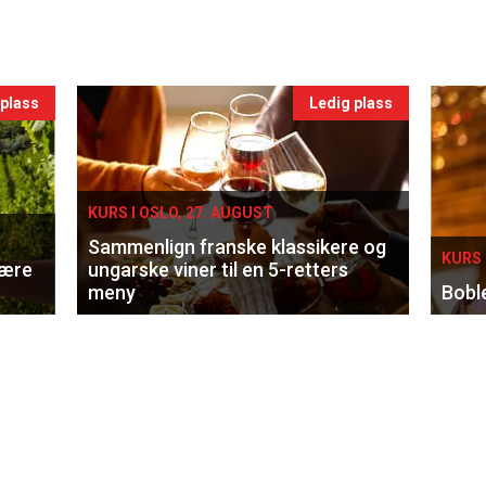
 plass
Ledig plass
KURS I OSLO, 27. AUGUST
Sammenlign franske klassikere og
KURS 
lære
ungarske viner til en 5-retters
meny
Bobl