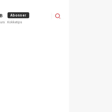
Logg
B
Abonner
kurs
Kokketips
inn