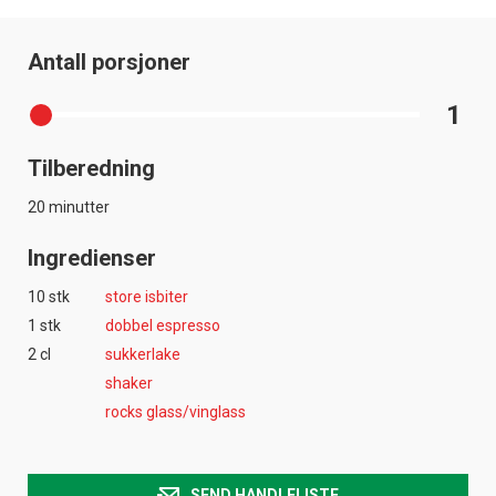
Antall porsjoner
1
Tilberedning
20 minutter
Ingredienser
10 stk
store isbiter
1 stk
dobbel espresso
2 cl
sukkerlake
shaker
rocks glass/vinglass
SEND HANDLELISTE