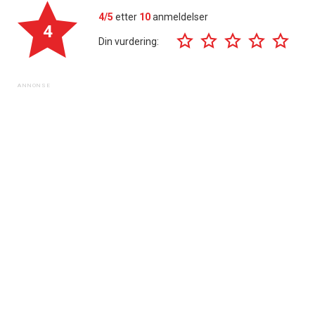
4/5
etter
10
anmeldelser
4
Din vurdering: