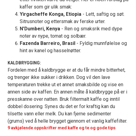
kaffer som gir ulik smak:
Yirgacheffe Konga, Etiopia
- Lett, saftig og søt.
Sitrusnoter og ettersmak av ferske urter.
N’Dumberi, Kenya
- Ren og smaksrik med dype
noter av nype, tomat og solbær.
Fazenda Barreiro, Brasil
- Fyldig munnfølelse og
hint av kanel og hasselnøtter.
KALDBRYGGING:
Fordelen med å kaldbrygge er at du får mindre bitterhet,
og trenger ikke sukker i drikken. Dog vil den lave
temperaturen trekke ut et annet smaksbilde og vise en
annen side av kaffen. En annen måte å kaldbrygge på er i
presskanne over natten. Bruk filtermalt kaffe og inntil
dobbel dosering. Synes du det er for kraftig kan du
tilsette vann eller melk. Du kan fjerne sedimenter
(grums) ved å helle brygget gjennom et vanlig kaffefilter.
9 avkjølende oppskrifter med kaffe og te og gode tips