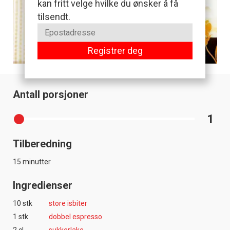
kan fritt velge hvilke du ønsker å få
tilsendt.
Registrer deg
Antall porsjoner
1
Tilberedning
15 minutter
Ingredienser
10 stk
store isbiter
1 stk
dobbel espresso
2 cl
sukkerlake