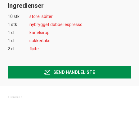
Ingredienser
10 stk
store isbiter
1 stk
nybrygget dobbel espresso
1 cl
kanelsirup
1 cl
sukkerlake
2 cl
fløte
SEND HANDLELISTE