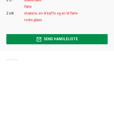
fløte
2 stk
shakere, en til kaffe og en til fløte
rocks glass
SEND HANDLELISTE