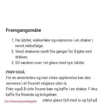
Fremgangsmåte
Ha isbiter, sukkerlake og espresso i en shaker i
nevnt rekkefølge.
Vend shakeren rundt fire ganger for å kjøle ned
drikken.
Sil væsken over i et glass med nye isbiter.
PRØV OGSÅ:
For en annerledes og mer vinøs opplevelse kan den
serveres i et frosset vinglass uten is.
Prøv også å riste frosne bær og kaffe i en shaker. F eks.
kaffe fra Rwanda og bringebær.
Lag islatte; server i et større glass fylt med is og fyll på
Om informasjonskapsler