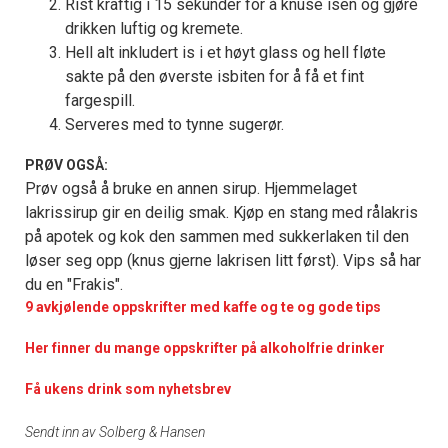
Rist kraftig i 15 sekunder for å knuse isen og gjøre
drikken luftig og kremete.
Hell alt inkludert is i et høyt glass og hell fløte
sakte på den øverste isbiten for å få et fint
fargespill.
Serveres med to tynne sugerør.
PRØV OGSÅ:
Prøv også å bruke en annen sirup. Hjemmelaget
lakrissirup gir en deilig smak. Kjøp en stang med rålakris
på apotek og kok den sammen med sukkerlaken til den
løser seg opp (knus gjerne lakrisen litt først). Vips så har
du en "Frakis".
9 avkjølende oppskrifter med kaffe og te og gode tips
Her finner du mange oppskrifter på alkoholfrie drinker
Få ukens drink som nyhetsbrev
Sendt inn av Solberg & Hansen