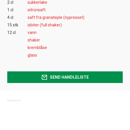
2 cl
sukkerlake
1 cl
sitronsaft
4 cl
saft fra granateple (nypresset)
15 stk
isbiter (full shaker)
12 cl
vann
shaker
kremblåse
glass
SEND HANDLELISTE