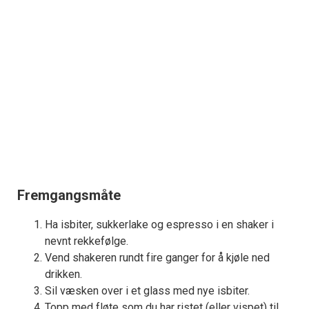
Fremgangsmåte
Ha isbiter, sukkerlake og espresso i en shaker i
nevnt rekkefølge.
Vend shakeren rundt fire ganger for å kjøle ned
drikken.
Sil væsken over i et glass med nye isbiter.
Topp med fløte som du har ristet (eller vispet) til