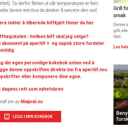
øttet). Ta derfor fileten ut når temperaturen er fem
Uke
Grill 
ader lavere enn hva du ønsker å servere den ved.
smak
vin
ere måter å tilberede biffkjøtt finner du her
Denne op
grill, e
ffhøgskolen - hvilken biff skal jeg velge?
filet.
i abonnent på aperitif + og oppnå store fordeler
Les hel
amtidig
ag din egen personlige kokebok enten ved å
Eve
gge denne oppskriften direkte inn fra aperitif.nos
pskrifter eller komponere dine egne.
sing
å dagens rett som nyhetsbrev
ndt inn av
Matprat.no
KURS 
Benyt
LEGG I MIN KOKEBOK
forsk