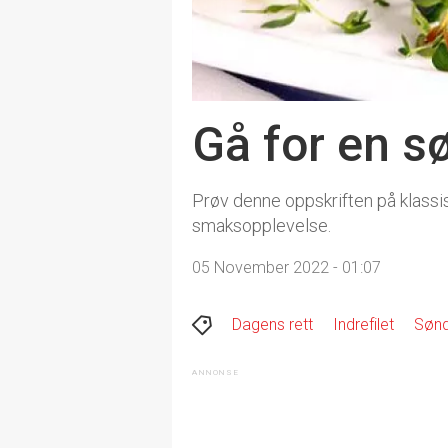
Gå for en 
Prøv denne oppskriften på klassisk
smaksopplevelse.
05 November 2022 - 01:07
Dagens rett
Indrefilet
Søn