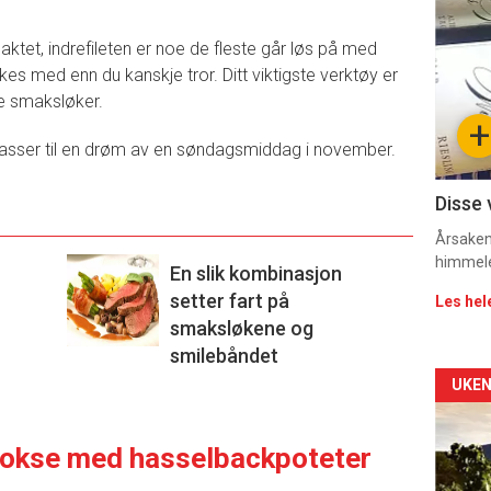
deta
aktet, indrefileten er noe de fleste går løs på med
-
es med enn du kanskje tror. Ditt viktigste verktøy er
ne smaksløker.
sec
+
11
 passer til en drøm av en søndagsmiddag i november.
Disse 
Årsaken 
himmel
En slik kombinasjon
setter fart på
Les hel
smaksløkene og
smilebåndet
Arti
UKEN
deta
v okse med hasselbackpoteter
-