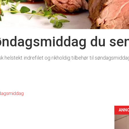
søndagsmiddag du se
 helstekt indrefilet og rikholdig tilbehør til søndagsmidda
dagsmiddag
ANN