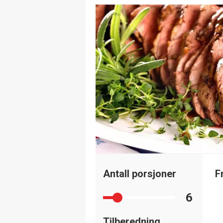
Antall porsjoner
F
6
Tilberedning