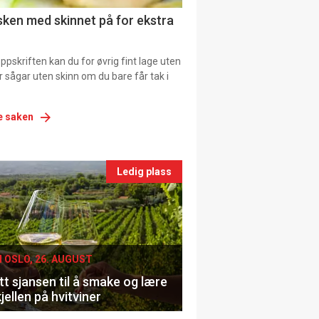
ns
fisken med skinnet på for ekstra
pskriften kan du for øvrig fint lage uten
ller sågar uten skinn om du bare får tak i
e saken
nts
Ledig plass
le
I OSLO, 26. AUGUST
t sjansen til å smake og lære
jellen på hvitviner