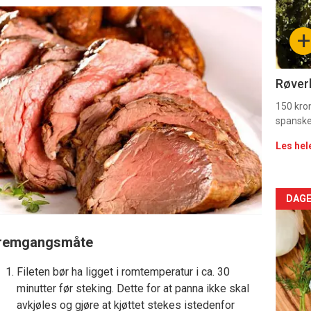
sec
+
11
Dag
Røverk
rett
150 kron
spanske
Les hel
Arti
DAGE
deta
remgangsmåte
-
Fileten bør ha ligget i romtemperatur i ca. 30
sec
minutter før steking. Dette for at panna ikke skal
avkjøles og gjøre at kjøttet stekes istedenfor