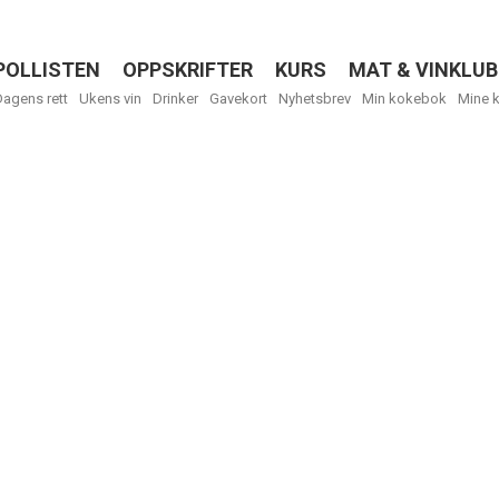
POLLISTEN
OPPSKRIFTER
KURS
MAT & VINKLUB
Menu
Dagens rett
Ukens vin
Drinker
Gavekort
Nyhetsbrev
Min kokebok
Mine 
Få ukentli
Vi tilbyr flere
kan fritt velge
tilsendt.
R