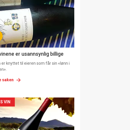
il
tion
vinene er usannsynlig billige
er knyttet til eieren som får sin «lønn i
en».
e saken
kler
S VIN
il