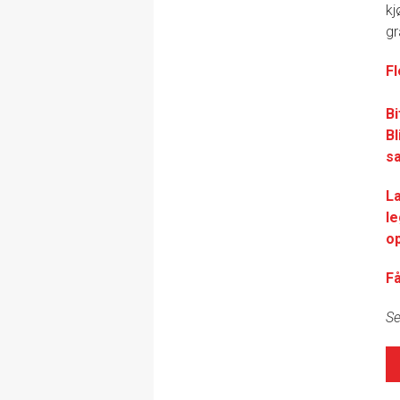
kj
gr
Fl
Bi
Bl
s
L
le
op
F
Se