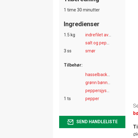
1 time 30 minutter
Ingredienser
1.5 kg
indrefilet av storfe
salt og pepper
3 ss
smør
Tilbehør:
hasselbackpoteter
grønn bønnesalat
peppersjysaus
1 ts
pepper
Se
b
SEND HANDLELISTE
T
øk