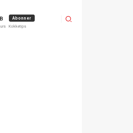
Logg
B
Abonner
kurs
Kokketips
inn
×
ge nyhetsbrev fra
Apéritif
 ukentlige nyhetsbrev. Du
 hvilke du ønsker å få
egistrer deg