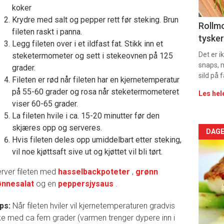
11
koker
Krydre med salt og pepper rett før steking. Brun
Dag
Rollmo
fileten raskt i panna.
tysker
Legg fileten over i et ildfast fat. Stikk inn et
rett
Det er 
steketermometer og sett i stekeovnen på 125
2
snaps, 
grader.
sild på 
Fileten er rød når fileten har en kjernetemperatur
på 55-60 grader og rosa når steketermometeret
Les hel
viser 60-65 grader.
La fileten hvile i ca. 15-20 minutter før den
skjæres opp og serveres.
Arti
DAGE
Hvis fileten deles opp umiddelbart etter steking,
vil noe kjøttsaft sive ut og kjøttet vil bli tørt.
deta
rver fileten med
hasselbackpoteter
,
grønn
-
ønnesalat
og en
peppersjysaus
.
sec
ips:
Når fileten hviler vil kjernetemperaturen gradvis
11
e med ca fem grader (varmen trenger dypere inn i