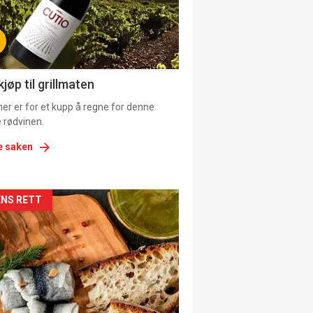
tion
ens
jøp til grillmaten
er er for et kupp å regne for denne
 rødvinen.
e saken
kler
NS RETT
il
tion