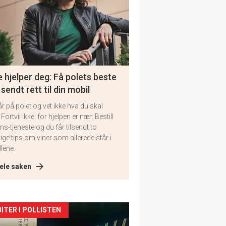
 hjelper deg: Få polets beste
 sendt rett til din mobil
år på polet og vet ikke hva du skal
 Fortvil ikke, for hjelpen er nær: Bestill
ms-tjeneste og du får tilsendt to
lige tips om viner som allerede står i
llene.
ele saken
kler
ITER I POLLISTEN