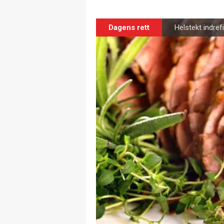
Dagens rett
Helstekt indref