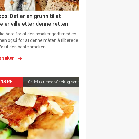
ens
ps: Det er en grunn til at
e er ville etter denne retten
ikke bare for at den smaker godt med en
men også for at denne måten å tilberede
får ut den beste smaken.
e saken
kler
NS RETT
Grillet uer med vårløk og sennepsvinaigrette
il
tion