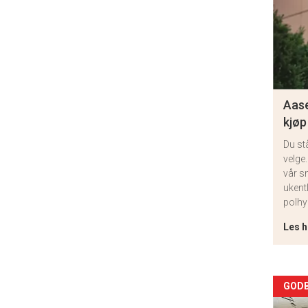
Aase
kjøp
Du st
velge.
vår s
ukent
polhy
Les h
Arti
GODB